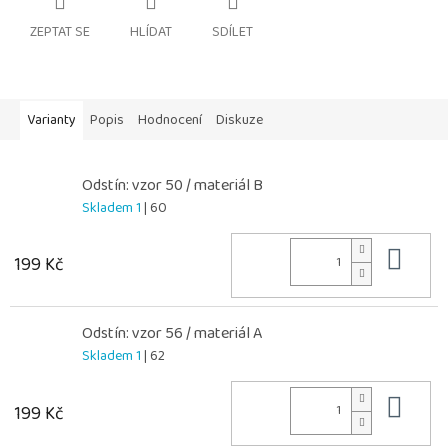
ZEPTAT SE
HLÍDAT
SDÍLET
Varianty
Popis
Hodnocení
Diskuze
Odstín: vzor 50 / materiál B
Skladem 1
| 60
Do 
199 Kč
Odstín: vzor 56 / materiál A
Skladem 1
| 62
Do 
199 Kč