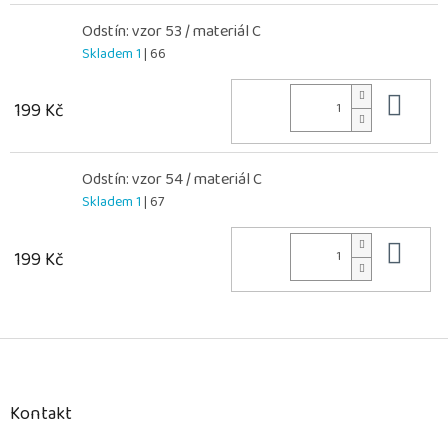
Odstín: vzor 53 / materiál C
Skladem 1
| 66
Do 
199 Kč
Odstín: vzor 54 / materiál C
Skladem 1
| 67
Do 
199 Kč
Z
á
p
a
Kontakt
t