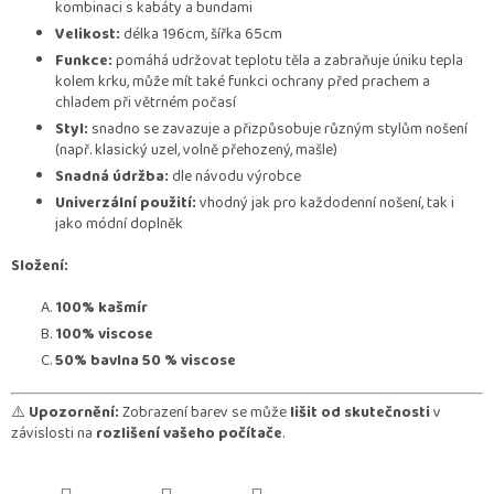
kombinaci s kabáty a bundami
Velikost:
délka 196cm, šířka 65cm
Funkce:
pomáhá udržovat teplotu těla a zabraňuje úniku tepla
kolem krku, může mít také funkci ochrany před prachem a
chladem při větrném počasí
Styl:
snadno se zavazuje a přizpůsobuje různým stylům nošení
(např. klasický uzel, volně přehozený, mašle)
Snadná údržba:
dle návodu výrobce
Univerzální použití:
vhodný jak pro každodenní nošení, tak i
jako módní doplněk
Složení:
100% kašmír
100% viscose
50% bavlna 50 % viscose
⚠️
Upozornění:
Zobrazení barev se může
lišit od skutečnosti
v
závislosti na
rozlišení vašeho počítače
.