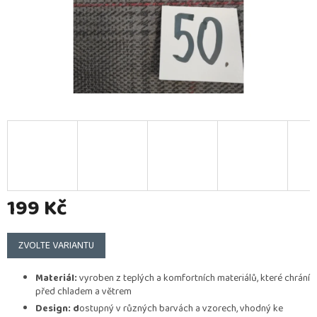
199 Kč
Měrná
cena:
ZVOLTE VARIANTU
Materiál:
vyroben z teplých a komfortních materiálů, které chrání
před chladem a větrem
Design: d
ostupný v různých barvách a vzorech, vhodný ke