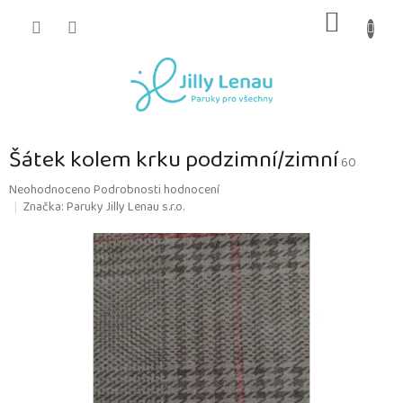
Přejít
NÁKUP
na
obsah
KOŠÍK
Šátek kolem krku podzimní/zimní
60
Průměrné
Neohodnoceno
Podrobnosti hodnocení
hodnocení
Značka:
Paruky Jilly Lenau s.r.o.
produktu
je
0,0
z
5
hvězdiček.