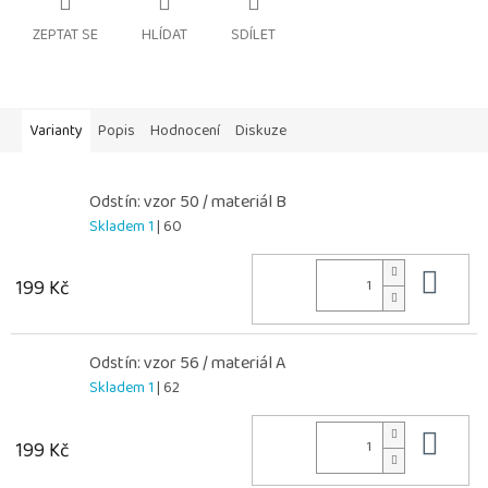
ZEPTAT SE
HLÍDAT
SDÍLET
Varianty
Popis
Hodnocení
Diskuze
Odstín: vzor 50 / materiál B
Skladem 1
| 60
Do 
199 Kč
Odstín: vzor 56 / materiál A
Skladem 1
| 62
Do 
199 Kč