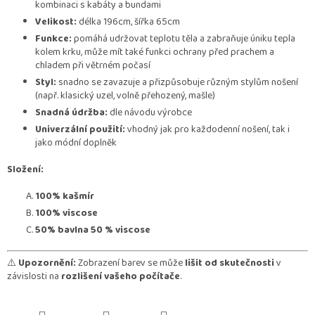
kombinaci s kabáty a bundami
Velikost:
délka 196cm, šířka 65cm
Funkce:
pomáhá udržovat teplotu těla a zabraňuje úniku tepla
kolem krku, může mít také funkci ochrany před prachem a
chladem při větrném počasí
Styl:
snadno se zavazuje a přizpůsobuje různým stylům nošení
(např. klasický uzel, volně přehozený, mašle)
Snadná údržba:
dle návodu výrobce
Univerzální použití:
vhodný jak pro každodenní nošení, tak i
jako módní doplněk
Složení:
100% kašmír
100% viscose
50% bavlna 50 % viscose
⚠️
Upozornění:
Zobrazení barev se může
lišit od skutečnosti
v
závislosti na
rozlišení vašeho počítače
.