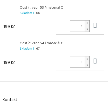
Odstín: vzor 53 / materiál C
Skladem 1
| 66
Do 
199 Kč
Odstín: vzor 54 / materiál C
Skladem 1
| 67
Do 
199 Kč
Z
á
p
a
Kontakt
t