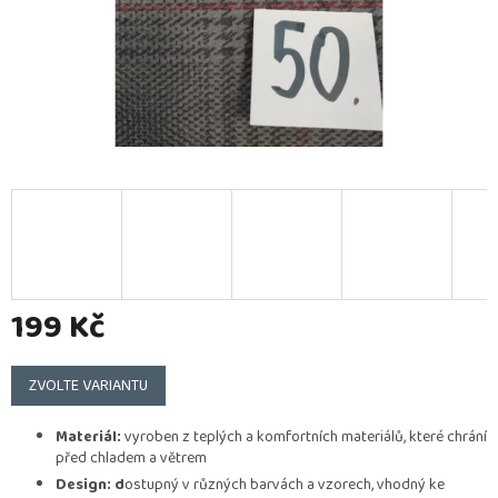
199 Kč
Měrná
cena:
ZVOLTE VARIANTU
Materiál:
vyroben z teplých a komfortních materiálů, které chrání
před chladem a větrem
Design: d
ostupný v různých barvách a vzorech, vhodný ke