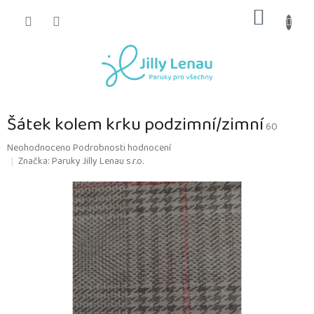
Přejít
NÁKUP
na
obsah
KOŠÍK
Šátek kolem krku podzimní/zimní
60
Průměrné
Neohodnoceno
Podrobnosti hodnocení
hodnocení
Značka:
Paruky Jilly Lenau s.r.o.
produktu
je
0,0
z
5
hvězdiček.