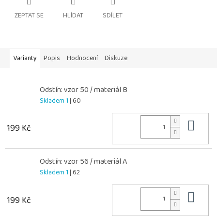
ZEPTAT SE
HLÍDAT
SDÍLET
Varianty
Popis
Hodnocení
Diskuze
Odstín: vzor 50 / materiál B
Skladem 1
| 60
Do 
199 Kč
Odstín: vzor 56 / materiál A
Skladem 1
| 62
Do 
199 Kč