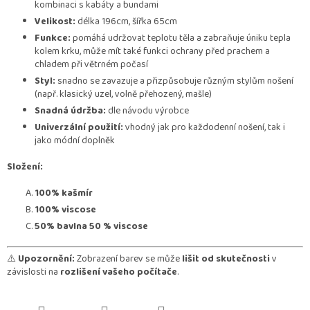
kombinaci s kabáty a bundami
Velikost:
délka 196cm, šířka 65cm
Funkce:
pomáhá udržovat teplotu těla a zabraňuje úniku tepla
kolem krku, může mít také funkci ochrany před prachem a
chladem při větrném počasí
Styl:
snadno se zavazuje a přizpůsobuje různým stylům nošení
(např. klasický uzel, volně přehozený, mašle)
Snadná údržba:
dle návodu výrobce
Univerzální použití:
vhodný jak pro každodenní nošení, tak i
jako módní doplněk
Složení:
100% kašmír
100% viscose
50% bavlna 50 % viscose
⚠️
Upozornění:
Zobrazení barev se může
lišit od skutečnosti
v
závislosti na
rozlišení vašeho počítače
.