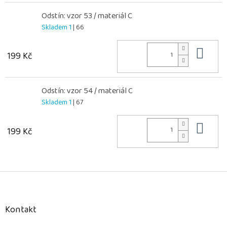
Odstín: vzor 53 / materiál C
Skladem 1
| 66
Do 
199 Kč
Odstín: vzor 54 / materiál C
Skladem 1
| 67
Do 
199 Kč
Z
á
p
a
Kontakt
t