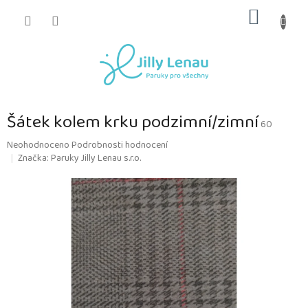
Přejít
NÁKUP
na
obsah
KOŠÍK
Šátek kolem krku podzimní/zimní
60
Průměrné
Neohodnoceno
Podrobnosti hodnocení
hodnocení
Značka:
Paruky Jilly Lenau s.r.o.
produktu
je
0,0
z
5
hvězdiček.