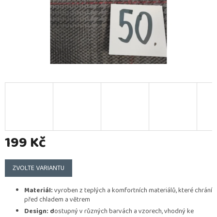
199 Kč
Měrná
cena:
ZVOLTE VARIANTU
Materiál:
vyroben z teplých a komfortních materiálů, které chrání
před chladem a větrem
Design: d
ostupný v různých barvách a vzorech, vhodný ke