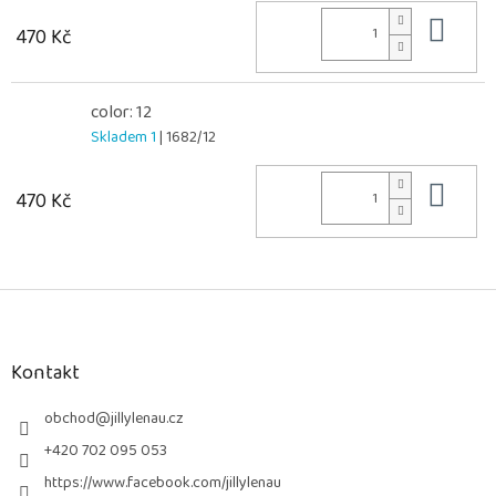
Do 
470 Kč
color: 12
Skladem 1
| 1682/12
Do 
470 Kč
Z
á
p
a
Kontakt
t
í
obchod
@
jillylenau.cz
+420 702 095 053
https://www.facebook.com/jillylenau