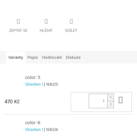
ZEPTAT SE
HLÍDAT
SDÍLET
Varianty
Popis
Hodnocení
Diskuze
color: 5
Skladem 1
| 1682/5
Do 
470 Kč
color: 6
Skladem 1
| 1682/6