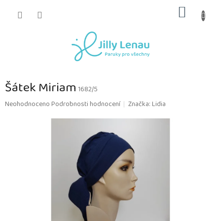
Přejít
NÁKUP
na
obsah
KOŠÍK
Šátek Miriam
1682/5
Průměrné
Neohodnoceno
Podrobnosti hodnocení
Značka:
Lidia
hodnocení
produktu
je
0,0
z
5
hvězdiček.