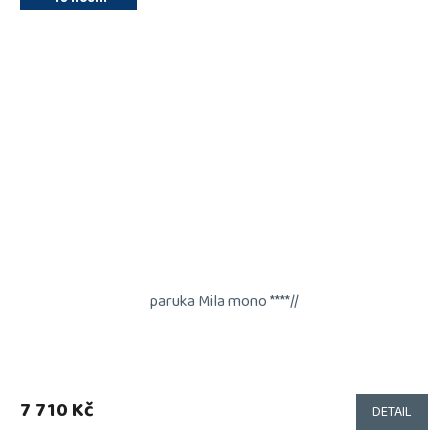
paruka Mila mono ****//
7 710 Kč
DETAIL