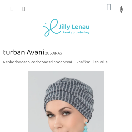
Přejít
NÁKUP
na
obsah
KOŠÍK
turban Avani
2853/RAS
Průměrné
Neohodnoceno
Podrobnosti hodnocení
Značka:
Ellen Wille
hodnocení
produktu
je
0,0
z
5
hvězdiček.