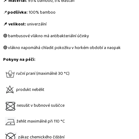
📌 materiál:
95% bamboo, 5% elastan
📌
podšívka:
100% bamboo
📌 velikost:
u
niverzální
🟢 bambusové vlákno má
antibakteriální účinky
🟢 vlákno napomáhá chladit pokožku v horkém období a naopak
Pokyny na péči:
ruční praní (maximálně 30 °C)
produkt nebělit
nesušit v bubnové sušičce
žehlit maximálně při 110 °C
zákaz chemického čištění