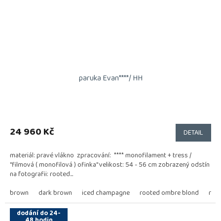
paruka Evan****/ HH
24 960 Kč
DETAIL
materiál: pravé vlákno zpracování: **** monofilament + tress /
"filmová ( monofilová ) ofinka" velikost: 54 - 56 cm zobrazený odstín
na fotografii: rooted...
brown
dark brown
iced champagne
rooted ombre blond
roo
dodání do 24-
48 hodin