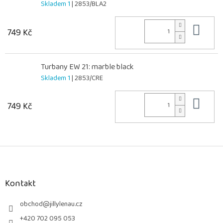
Skladem 1
| 2853/BLA2
Do 
749 Kč
Turbany EW 21: marble black
Skladem 1
| 2853/CRE
Do 
749 Kč
Z
á
p
a
Kontakt
t
í
obchod
@
jillylenau.cz
+420 702 095 053