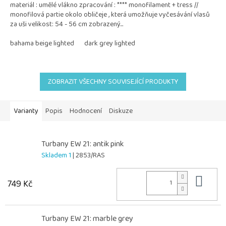
materiál : umělé vlákno zpracování : **** monofilament + tress //
monofilová partie okolo obličeje , která umožňuje vyčesávání vlasů
za uši velikost: 54 - 56 cm zobrazený...
bahama beige lighted
dark grey lighted
ZOBRAZIT VŠECHNY SOUVISEJÍCÍ PRODUKTY
Varianty
Popis
Hodnocení
Diskuze
Turbany EW 21: antik pink
Skladem 1
| 2853/RAS
Do 
749 Kč
Turbany EW 21: marble grey