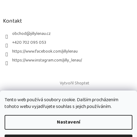
Z
á
p
a
Kontakt
t
í
obchod
@
jillylenau.cz
+420 702 095 053
https://www.facebook.com/jillylenau
https://www.instagram.com/jilly_lenau/
Vytvořil Shoptet
Tento web používá soubory cookie. Dalším procházením
Copyright 2026
Paruky Jilly Lenau s.r.o.
. Všechna práva vyhrazena.
tohoto webu vyjadřujete souhlas s jejich používáním.
Nastavení