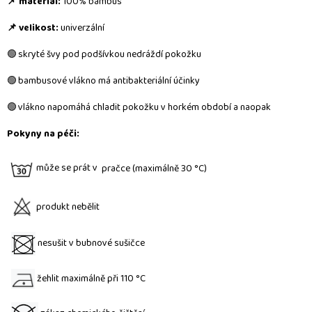
📌 materiál:
100% bambus
📌 velikost:
u
niverzální
🟢 skryté švy pod podšívkou nedráždí pokožku
🟢 bambusové vlákno má
antibakteriální účinky
🟢 vlákno napomáhá chladit pokožku v horkém období a naopak
Pokyny na péči:
může se prát v
pra
čc
e (maximálně 30 °C)
produkt nebělit
nesušit v bubnové sušičce
žehlit maximálně při 110 °C