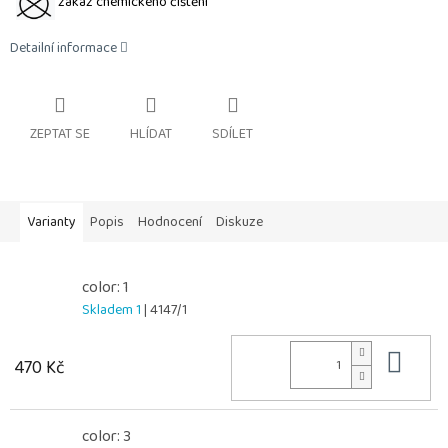
zákaz chemického čištění
Detailní informace
ZEPTAT SE
HLÍDAT
SDÍLET
Varianty
Popis
Hodnocení
Diskuze
color: 1
Skladem 1
| 4147/1
Do 
470 Kč
color: 3