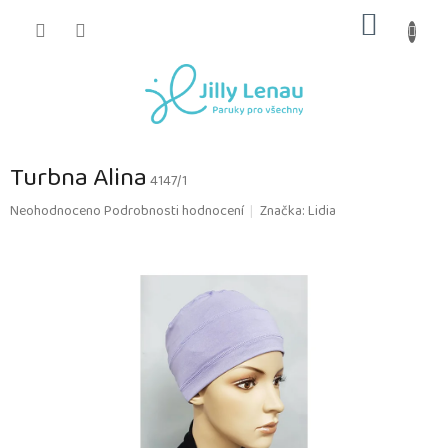
Přejít
NÁKUP
na
obsah
KOŠÍK
Turbna Alina
4147/1
Průměrné
Neohodnoceno
Podrobnosti hodnocení
Značka:
Lidia
hodnocení
produktu
je
0,0
z
5
hvězdiček.