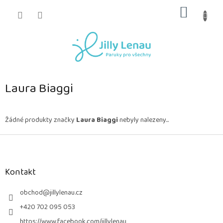
Přejít
NÁKUP
na
obsah
KOŠÍK
Laura Biaggi
Žádné produkty značky
Laura Biaggi
nebyly nalezeny...
Z
á
p
a
Kontakt
t
í
obchod
@
jillylenau.cz
+420 702 095 053
https://www.facebook.com/jillylenau