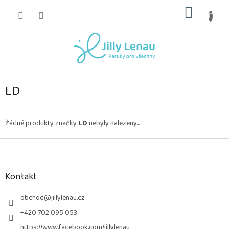
Přejít
NÁKUP
na
obsah
KOŠÍK
LD
Žádné produkty značky
LD
nebyly nalezeny...
Z
á
p
a
Kontakt
t
í
obchod
@
jillylenau.cz
+420 702 095 053
https://www.facebook.com/jillylenau