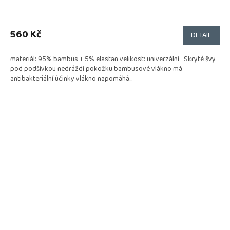
560 Kč
DETAIL
materiál: 95% bambus + 5% elastan velikost: univerzální Skryté švy
pod podšívkou nedráždí pokožku bambusové vlákno má
antibakteriální účinky vlákno napomáhá...