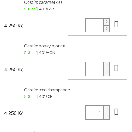
Odstín: caramel kiss
5-8 dní
| 401/CAR
Do 
4 250 Kč
Odstín: honey blonde
5-8 dní
| 401/HON
Do 
4 250 Kč
Odstín: iced champange
5-8 dní
| 401/ICE
Do 
4 250 Kč