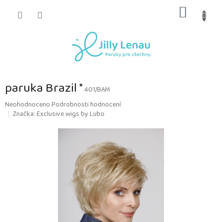
Přejít
NÁKUP
na
obsah
KOŠÍK
paruka Brazil *
401/BAM
Průměrné
Neohodnoceno
Podrobnosti hodnocení
hodnocení
Značka:
Exclusive wigs by Lubo
produktu
je
0,0
z
5
hvězdiček.