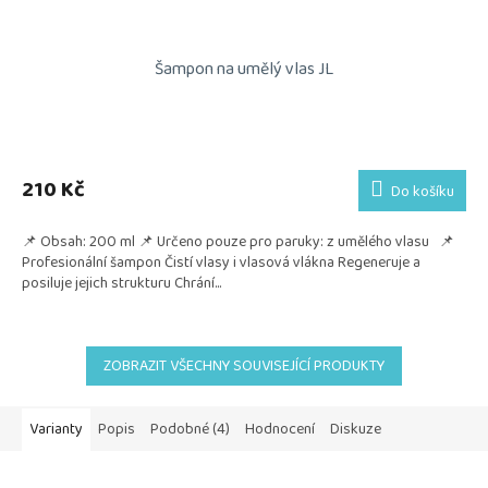
Šampon na umělý vlas JL
210 Kč
Do košíku
📌 Obsah: 200 ml 📌 Určeno pouze pro paruky: z umělého vlasu 📌
Profesionální šampon Čistí vlasy i vlasová vlákna Regeneruje a
posiluje jejich strukturu Chrání...
ZOBRAZIT VŠECHNY SOUVISEJÍCÍ PRODUKTY
Varianty
Popis
Podobné (4)
Hodnocení
Diskuze