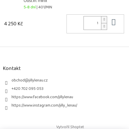
Odstín: minx
5-8 dní
| 401/MIN
Do 
4 250 Kč
Z
á
p
a
Kontakt
t
í
obchod
@
jillylenau.cz
+420 702 095 053
https://www.facebook.com/jillylenau
https://www.instagram.com/jilly_lenau/
Vytvořil Shoptet