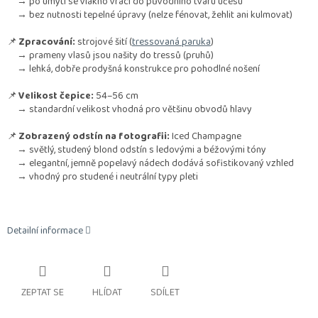
→ po umytí se vlákno vrací do původního tvaru účesu
→ bez nutnosti tepelné úpravy (nelze fénovat, žehlit ani kulmovat)
📌
Zpracování:
strojové šití (
tressovaná paruka
)
→ prameny vlasů jsou našity do tressů (pruhů)
→ lehká, dobře prodyšná konstrukce pro pohodlné nošení
📌
Velikost čepice:
54–56 cm
→ standardní velikost vhodná pro většinu obvodů hlavy
📌
Zobrazený odstín na fotografii:
Iced Champagne
→ světlý, studený blond odstín s ledovými a béžovými tóny
→ elegantní, jemně popelavý nádech dodává sofistikovaný vzhled
→ vhodný pro studené i neutrální typy pleti
Detailní informace
ZEPTAT SE
HLÍDAT
SDÍLET