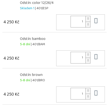
Odstín: color 12/26/4
Skladem 1
| 401/ESP
Do 
4 250 Kč
Odstín: bamboo
5-8 dní
| 401/BAM
Do 
4 250 Kč
Odstín: brown
5-8 dní
| 401/BRO
Do 
4 250 Kč