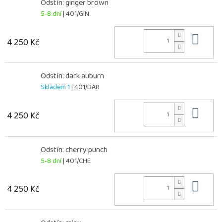
Odstín: ginger brown
5-8 dní
| 401/GIN
Do 
4 250 Kč
Odstín: dark auburn
Skladem 1
| 401/DAR
Do 
4 250 Kč
Odstín: cherry punch
5-8 dní
| 401/CHE
Do 
4 250 Kč