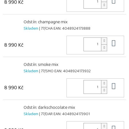
Do 
8 990 Kč
Odstín: champagne mix
Skladem
| 77/CHA
EAN:
4048924173888
Do 
8 990 Kč
Odstín: smoke mix
Skladem
| 77/SMO
EAN:
4048924173932
Do 
8 990 Kč
Odstín: darkschocolate mix
Skladem
| 77/DAR
EAN:
4048924173901