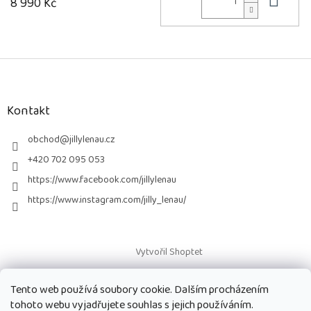
Do 
8 990 Kč
Z
á
p
a
Kontakt
t
í
obchod
@
jillylenau.cz
+420 702 095 053
https://www.facebook.com/jillylenau
https://www.instagram.com/jilly_lenau/
Vytvořil Shoptet
Tento web používá soubory cookie. Dalším procházením
Copyright 2026
Paruky Jilly Lenau s.r.o.
. Všechna práva vyhrazena.
tohoto webu vyjadřujete souhlas s jejich používáním.