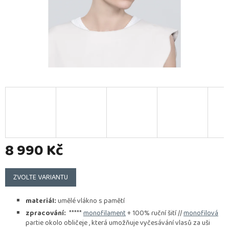
8 990 Kč
Měrná
cena:
ZVOLTE VARIANTU
materiál:
umělé vlákno s pamětí
zpracování:
*****
monofilament
+ 100% ruční šití //
monofilová
partie okolo obličeje , která umožňuje vyčesávání vlasů za uši