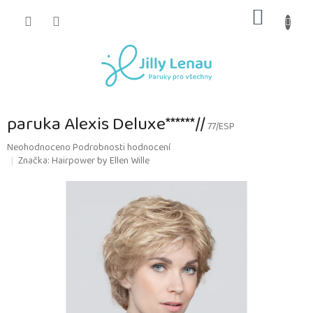
Přejít
NÁKUP
na
obsah
KOŠÍK
paruka Alexis Deluxe******//
77/ESP
Průměrné
Neohodnoceno
Podrobnosti hodnocení
hodnocení
Značka:
Hairpower by Ellen Wille
produktu
je
0,0
z
5
hvězdiček.