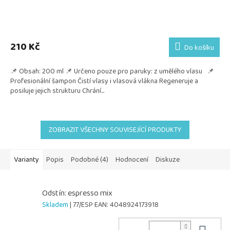
210 Kč
Do košíku
📌 Obsah: 200 ml 📌 Určeno pouze pro paruky: z umělého vlasu 📌
Profesionální šampon Čistí vlasy i vlasová vlákna Regeneruje a
posiluje jejich strukturu Chrání...
ZOBRAZIT VŠECHNY SOUVISEJÍCÍ PRODUKTY
Varianty
Popis
Podobné (4)
Hodnocení
Diskuze
Odstín: espresso mix
Skladem
| 77/ESP
EAN:
4048924173918