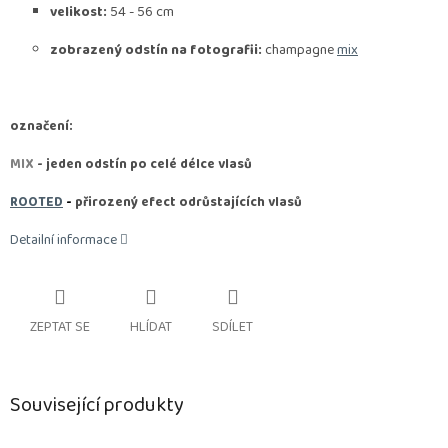
velikost:
54 - 56 cm
zobrazený odstín na fotografii:
champagne
mix
označení:
MIX
- jeden odstín po celé délce vlasů
ROOTED
-
přirozený efect odrůstajících vlasů
Detailní informace
ZEPTAT SE
HLÍDAT
SDÍLET
Související produkty