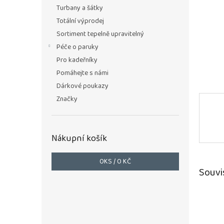
n
Turbany a šátky
e
Totální výprodej
l
Sortiment tepelně upravitelný
Péče o paruky
Pro kadeřníky
Pomáhejte s námi
Dárkové poukazy
Značky
Nákupní košík
0
KS /
0 KČ
Souvi