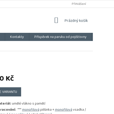
Přihlášení
NÁKUPNÍ
Prázdný košík
KOŠÍK
Kontakty
Příspěvek na paruku od pojišťovny
Vše o náku
0 Kč
E VARIANTU
teriál:
umělé vlákno s pamětí
racování:
***
monofilová
pěšinka +
monofilová
vsadka /