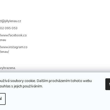
d
@
jillylenau.cz
702 095 053
//www.facebook.co
lenau
//www.instagram.co
_lenau/
 vyhrazena.
užívá soubory cookie. Dalším procházením tohoto webu
ouhlas s jejich používáním.
í