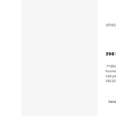
VÝHOD
398 
📌Výho
kosmet
vaši p
Váš úč
a vzdu
testová
Vari