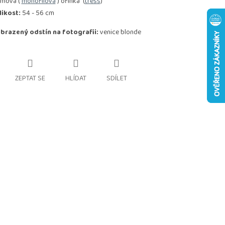
ilmová (
monofilová
) ofinka" (
tress
)
likost:
54 - 56 cm
brazený odstín na fotografii:
venice blonde
ZEPTAT SE
HLÍDAT
SDÍLET