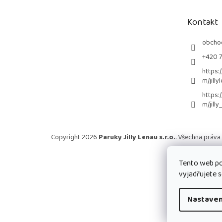
a
t
Kontakt
í
obcho
+420 
https:
m/jilly
https:
m/jilly
Copyright 2026
Paruky Jilly Lenau s.r.o.
. Všechna práva
Tento web po
vyjadřujete s
Nastaven