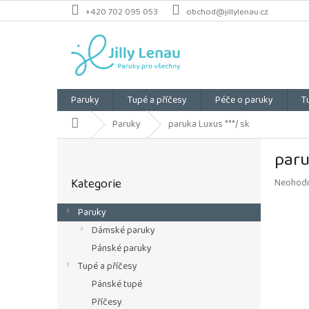
Přejít
+420 702 095 053
obchod@jillylenau.cz
na
obsah
Paruky
Tupé a příčesy
Péče o paruky
T
Domů
Paruky
paruka Luxus ***/ sk
P
paru
o
Přeskočit
s
Kategorie
Průměrn
Neohod
kategorie
t
hodnoce
r
produkt
Paruky
a
je
Dámské paruky
n
0,0
z
n
Pánské paruky
5
í
Tupé a příčesy
hvězdiče
p
Pánské tupé
a
Příčesy