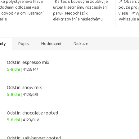
cká polystyrenévá hlava
Kartáč s kovovými zoubky je
📌 Obsah: 
z
dodenní odložení vaší
určen k šetrnému rozčesávání
pouze pro 
5
 obvod 49 cm ilustrační
paruk. Nedochází k
vlasu 📌V
hvězdiček.
afie
elektrizování a následnému
Vyhlazuje a
vytrhávání vlasu. Posíláme 1 kus.
Usnadňuje 
před vysouš
anty
Popis
Hodnocení
Diskuze
Odstín: espresso mix
5-8 dní
| 4123/14/
Odstín: snow mix
5-8 dní
| 4123/6/3
Odstín: chocolate rooted
5-8 dní
| 4123/BLA
Odstín: salt/pepper rooted