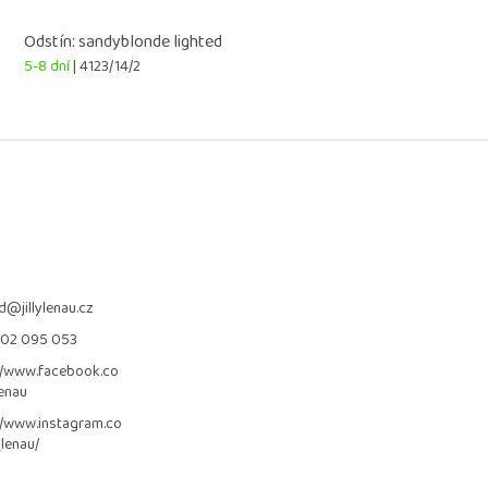
Odstín: sandyblonde lighted
5-8 dní
| 4123/14/2
d
@
jillylenau.cz
702 095 053
//www.facebook.co
lenau
//www.instagram.co
_lenau/