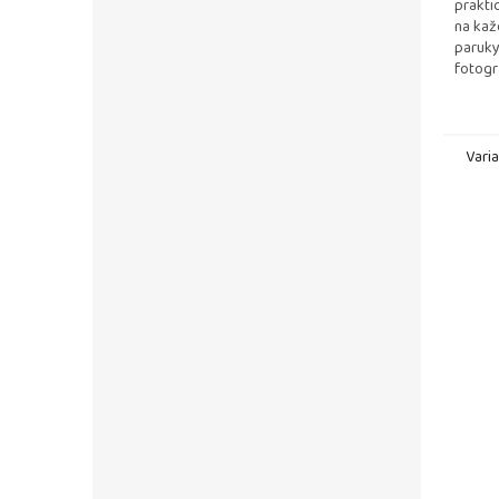
prakti
na kaž
paruky
fotogr
Vari