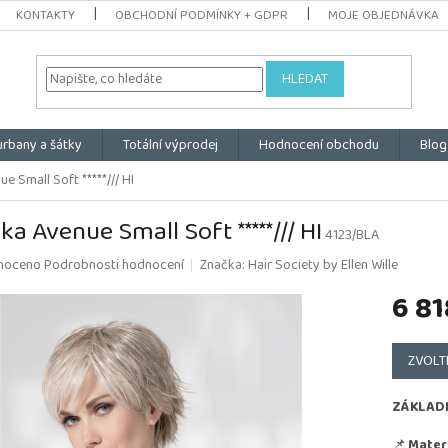
KONTAKTY
OBCHODNÍ PODMÍNKY + GDPR
MOJE OBJEDNÁVKA
HLEDAT
urbany a šátky
Totální výprodej
Hodnocení obchodu
Blog
e Small Soft *****/// HI
ka Avenue Small Soft *****/// HI
4123/BLA
é
noceno
Podrobnosti hodnocení
Značka:
Hair Society by Ellen Wille
ní
6 81
u
Měrná
cena:
ZVOLT
k.
ZÁKLAD
📌
Materi