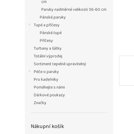
n
cm
e
Paruky nadměrné velikosti 56-60 cm
l
Pánské paruky
Tupé a příčesy
Pánské tupé
Příčesy
Turbany a šátky
Totální výprodej
Sortiment tepelně upravitelný
Péče o paruky
Pro kadeřníky
Pomáhejte s námi
Dárkové poukazy
Značky
Nákupní košík