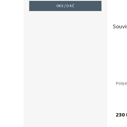
0
KS /
0 KČ
Souvi
Polys
230 