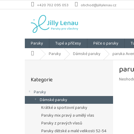
Přejít
+420 702 095 053
obchod@jillylenau.cz
na
obsah
Paruky
Tupé a příčesy
Péče o paruky
T
Domů
Paruky
Dámské paruky
paruka Avenu
P
paru
o
Přeskočit
s
Kategorie
Průměrn
Neohod
kategorie
t
hodnoce
r
produkt
Paruky
a
je
Dámské paruky
n
0,0
z
n
Krátké a sportovní paruky
5
í
Paruky mix pravý a umělý vlas
hvězdiče
p
Paruky z pravých vlasů
a
Paruky dětské a malé velikosti 52-54