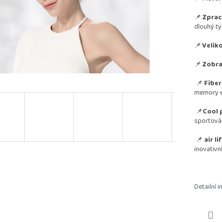
📌
Zprac
dlouhý tyl
📌
Veliko
📌
Zobra
📌
Fiber
memory ef
📌
Cool 
sportován
📌
air l
inovativn
Detailní 