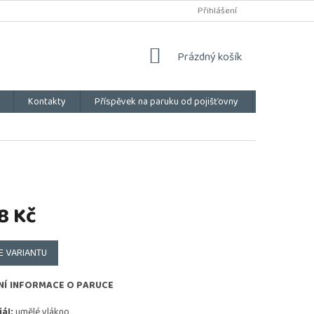
Přihlášení
NÁKUPNÍ
Prázdný košík
KOŠÍK
Kontakty
Příspěvek na paruku od pojišťovny
Vše o náku
8 Kč
E VARIANTU
NÍ INFORMACE O PARUCE
ál:
umělé vlákno