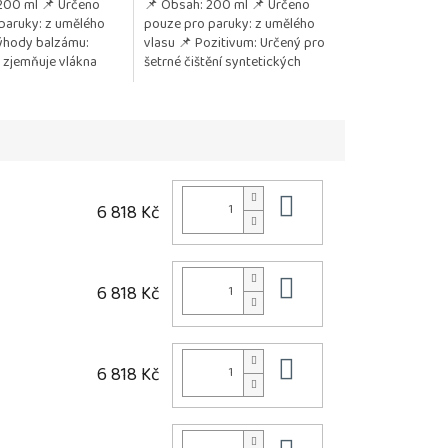
200 ml 📌 Určeno
📌 Obsah: 200 ml 📌 Určeno
paruky: z umělého
pouze pro paruky: z umělého
ýhody balzámu:
vlasu 📌 Pozitivum: Určený pro
 zjemňuje vlákna
šetrné čištění syntetických
rozčesávání Chrání
paruk a příčesků Jemně
ením a...
odstraňuje nečistoty...
Do košíku
6 818 Kč
Do košíku
6 818 Kč
Do košíku
6 818 Kč