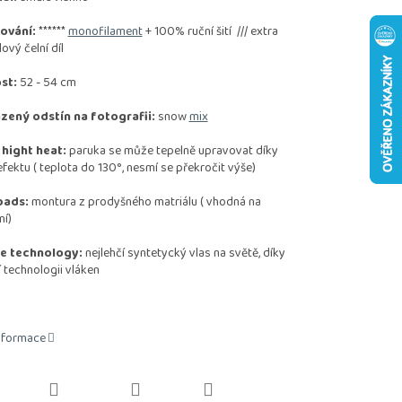
ování:
******
monofilament
+ 100% ruční šití /// extra
ový čelní díl
st:
52 - 54 cm
zený odstín na fotografii:
snow
mix
 hight heat:
paruka se může tepelně upravovat díky
ektu ( teplota do 130°, nesmí se překročit výše)
pads:
montura z prodyšného matriálu ( vhodná na
í)
ife technology:
nejlehčí syntetycký vlas na světě, díky
í technologii vláken
informace