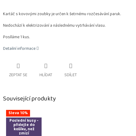
Kartáč s kovovými zoubky je určen k šetrnému rozčesávání paruk.
Nedochází k elektrizování a následnému vytrhávání vlasu.
Posíláme 1 kus.
Detailní informace
ZEPTAT SE
HLÍDAT
SDÍLET
Související produkty
Sleva 10%
Poslední kusy -
přidejte do
košíku, než
zmizí