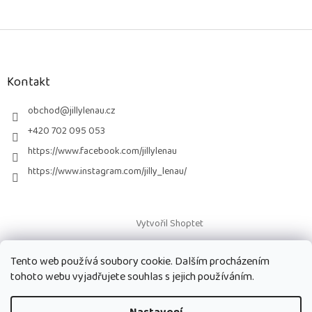
Z
á
p
a
Kontakt
t
í
obchod
@
jillylenau.cz
+420 702 095 053
https://www.facebook.com/jillylenau
https://www.instagram.com/jilly_lenau/
Vytvořil Shoptet
Tento web používá soubory cookie. Dalším procházením
Copyright 2026
Paruky Jilly Lenau s.r.o.
. Všechna práva vyhrazena.
tohoto webu vyjadřujete souhlas s jejich používáním.