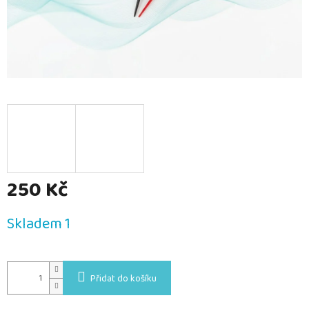
250 Kč
Měrná
Skladem 1
cena:
Přidat do košíku