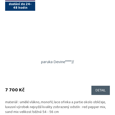
dodání do 24-
48 hodin
paruka Devine*****//
7 700 Kč
DETAIL
materiál : umělé vlákno, monofil, lace ofinka a partie okolo obličeje,
luxusní výrobek nejvyšší kvality zobrazený odstín : red pepper mix,
sand mix velikost běžná 54 - 56 cm