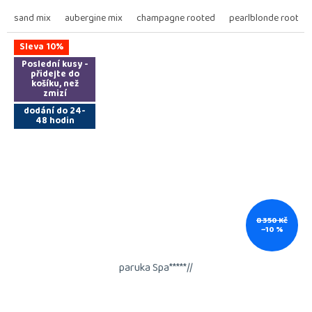
sand mix
aubergine mix
champagne rooted
pearlblonde rooted
Sleva 10%
Poslední kusy -
přidejte do
košíku, než
zmizí
dodání do 24-
48 hodin
8 350 Kč
–10 %
paruka Spa*****//