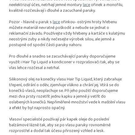
neelektrizují účes, netrhají jemné montury
lace
ofinek a monofilu,
kvalitně rozčesávají i dlouhé a zacuchané paruky.
Pozor - hlavně u paruk s
lace
ofinkou- ostrými hroty hřebenu
můžete materiál nevratně poškodit a nebude se jednat o
reklamační závadu. Používejte vždy hřebeny a kartáče s kulatýmu
neostrými zuby a nikdy nečesejte výrobek silou, ale jemně a
postupně od spodní části paruky nahoru.
Pro dlouhé a snadno se zacuchávající paruky doporučujeme
využít i Hair Tip Liquid a kondiconer v rozprašovači tak, aby se
vlas lehce rozčesal a netrhal.
Silikonový olej na konečky vlasu Hair Tip Liquid, který zabraňuje
třepení, odírání o oděv, zjemňuje vlákno a chrání jej. Vtírá se do
konečků vlasů, neoplachuje se. Při jeho použití doporučujeme
mezi dva prsty rozetřít jednu kapku a jemně ji vetřít do
oslabených konečků. Nepřiměřené množství vede k maštění vlasu
a efekt by byl naprosto opačný.
Vlasoví specialisté používají pár kapek oleje do poslední
balzámové lázně tak, aby se po vlasu paruky rovnoměrně
rozprostřel a dodal tak účesu přirozený vzhled a lesk.