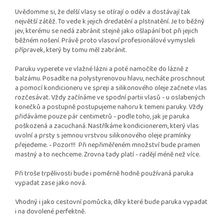
Uvědomme si, že delší vlasy se otírají o oděv a dostávají tak
největší zátěž. To vede k jejich dredatění a plstnatění. Je to běžný
jev, kterému se nedá zabránit stejně jako ošlapání bot při jejich
běžném nošení. Právě proto vlasoví profesionálové vymysleli
přípravek, který by tomu měl zabránit.
Paruku vyperete ve vlažné lázni a poté namočíte do lázně z
balzámu. Posadíte na polystyrenovou hlavu, necháte proschnout
a pomocí kondicioneru ve spreji a silikonového oleje začnete vlas
rozčesávat. Vždy začínáme ve spodní partii vlasů - u oslabených
konečků a postupně postupujeme nahoru k temeni paruky. Vždy
přidáváme pouze pár centimetrů - podle toho, jak je paruka
poškozená a zacuchaná. Nastříkáme kondicionerem, který vlas
uvolní a prsty s jemnou vrstvou silikonového oleje pramínky
přejedeme. - Pozor!!! Při nepřiměřeném množství bude pramen
mastný a to nechceme. Zrovna tady platí - radějí méně než více.
Při troše trpělivosti bude i poměrně hodně používaná paruka
vypadat zase jako nová.
Vhodný i jako cestovní pomůcka, díky které bude paruka vypadat
i na dovolené perfektně.