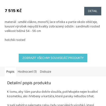
7 515 Kč
DETAIL
materiál : umělé vlákno, monofil, lace ofinka a partie okolo obličeje,
luxusní výrobek nejvyšší kvality zobrazený odstín : sandmulti rooted
velikost běžná 54 - 56 cm
hotchili rooted
ZOBRAZIT VŠECHNY SOUVISEJÍCÍ PRODUKTY
Popis
Hodnocení (1)
Diskuze
Detailní popis produktu
K tomu, aby Vám paruka dobře sloužila, potřebujete nejen kvalitní
kosmetiku, ale i hřebeny a kartáče, které paruky nebudou trhat.
V naší nabídce naleznete celou řadu speciálních výrobků, které