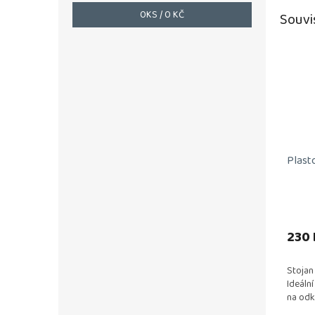
0
KS /
0 KČ
Souvi
Plast
230 
Stojan
Ideáln
na odk