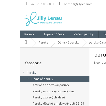
Přejít
+420 702 095 053
obchod@jillylenau.cz
na
obsah
Paruky
Tupé a příčesy
Péče o paruky
T
Domů
Paruky
Dámské paruky
paruka Cara 
P
paru
o
Přeskočit
s
Kategorie
Průměrn
Neohod
kategorie
t
hodnoce
r
produkt
Paruky
a
je
Dámské paruky
n
0,0
z
n
Krátké a sportovní paruky
5
í
Paruky mix pravý a umělý vlas
hvězdiče
p
Paruky z pravých vlasů
a
Paruky dětské a malé velikosti 52-54