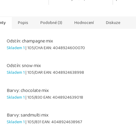
monofilovou podložku
paruky zůst
Posíláme 1 kus.
a lesklé Chr
anty
Popis
Podobné (3)
Hodnocení
Diskuze
Odstín: champagne mix
Skladem 1
| 105/CHA
EAN:
4048924600070
Odstín: snow mix
Skladem 1
| 105/DAR
EAN:
4048924638998
Barvy: chocolate mix
Skladem 1
| 105/830
EAN:
4048924639018
Barvy: sandmulti mix
Skladem 1
| 105/831
EAN:
4048924638967