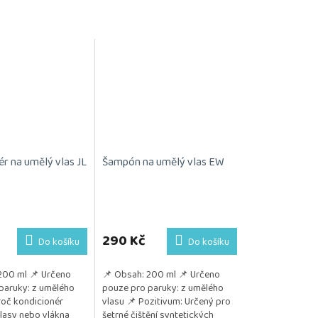
ér na umělý vlas JL
Šampón na umělý vlas EW
290 Kč
Do košíku
Do košíku
200 ml 📌 Určeno
📌 Obsah: 200 ml 📌 Určeno
paruky: z umělého
pouze pro paruky: z umělého
oč kondicionér
vlasu 📌 Pozitivum: Určený pro
Vlasy nebo vlákna
šetrné čištění syntetických