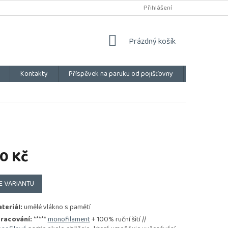
Přihlášení
NÁKUPNÍ
Prázdný košík
KOŠÍK
Kontakty
Příspěvek na paruku od pojišťovny
Vše o náku
0 Kč
E VARIANTU
teriál:
umělé vlákno s pamětí
racování:
*****
monofilament
+ 100% ruční šití //