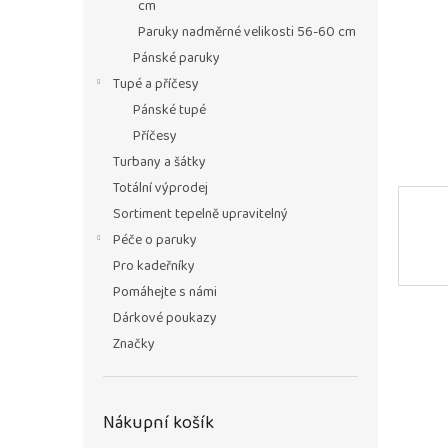
n
cm
e
Paruky nadměrné velikosti 56-60 cm
l
Pánské paruky
Tupé a příčesy
Pánské tupé
Příčesy
Turbany a šátky
Totální výprodej
Sortiment tepelně upravitelný
Péče o paruky
Pro kadeřníky
Pomáhejte s námi
Dárkové poukazy
Značky
Nákupní košík