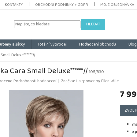
KONTAKTY
OBCHODNÍ PODMÍNKY + GDPR
MOJE OBJEDNÁVKA
HLEDAT
urbany a šátky
Totální výprodej
Hodnocení obchodu
Blog
Small Deluxe******//
ka Cara Small Deluxe******//
105/830
é
noceno
Podrobnosti hodnocení
Značka:
Hairpower by Ellen Wille
ní
7 99
u
Měrná
cena:
ZVOLT
k.
ma
zp