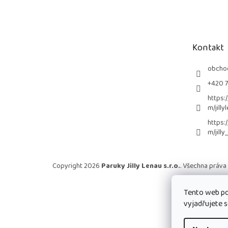
á
p
a
t
Kontakt
í
obcho
+420 
https:
m/jilly
https:
m/jilly
Copyright 2026
Paruky Jilly Lenau s.r.o.
. Všechna práva
Tento web po
vyjadřujete s