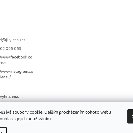
d
@
jillylenau.cz
702 095 053
//www.facebook.co
lenau
//www.instagram.co
_lenau/
 vyhrazena.
užívá soubory cookie. Dalším procházením tohoto webu
ouhlas s jejich používáním.