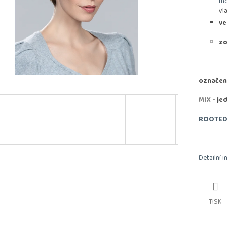
mo
vl
ve
zo
označen
MIX
- je
ROOTE
Detailní 
TISK