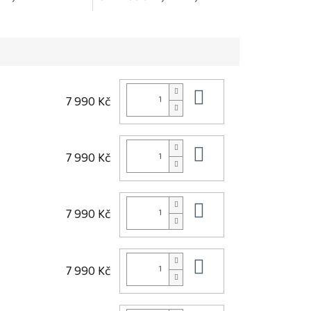
ávají jemné, hladké
paruk a příčesků Jemně
ání před...
odstraňuje nečistoty...
Do košíku
7 990 Kč
Do košíku
7 990 Kč
Do košíku
7 990 Kč
Do košíku
7 990 Kč