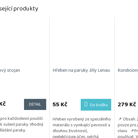
sející produkty
ový stojan
Hřeben na paruky Jilly Lenau
Kondicion
Průměrné
hodnocení
Kč
produktu
55 Kč
279 Kč
DETAIL
Do košíku
je
5,0
 pro každodenní použití.
Hřeben vyrobený ze speciálního
📌 Obsah: 
z
í k sušení paruky. Vhodný
materiálu s vynikající pevností a
pouze pro 
5
lládání paruky.
dlouhou životností,
vlasu 📌Pr
hvězdiček.
neelektrizuje účes, netrhá
používat: 