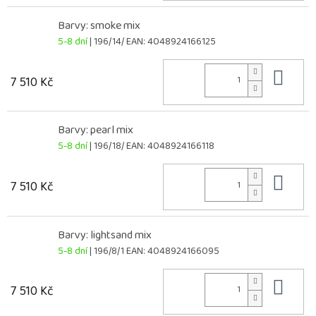
Barvy: smoke mix
5-8 dní
| 196/14/
EAN:
4048924166125
Do 
7 510 Kč
Barvy: pearl mix
5-8 dní
| 196/18/
EAN:
4048924166118
Do 
7 510 Kč
Barvy: lightsand mix
5-8 dní
| 196/8/1
EAN:
4048924166095
Do 
7 510 Kč