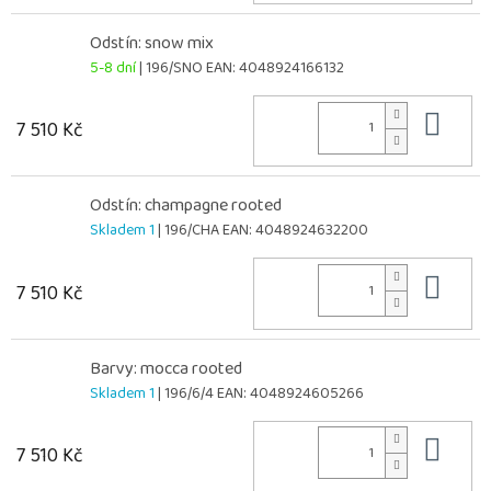
Odstín: snow mix
5-8 dní
| 196/SNO
EAN:
4048924166132
Do 
7 510 Kč
Odstín: champagne rooted
Skladem 1
| 196/CHA
EAN:
4048924632200
Do 
7 510 Kč
Barvy: mocca rooted
Skladem 1
| 196/6/4
EAN:
4048924605266
Do 
7 510 Kč