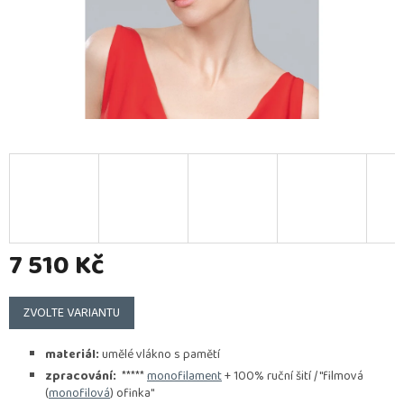
7 510 Kč
Měrná
cena:
ZVOLTE VARIANTU
materiál:
umělé vlákno s pamětí
zpracování:
*****
monofilament
+ 100% ruční šití / "filmová
(
monofilová
) ofinka"