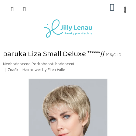
Přejít
NÁKUP
na
obsah
KOŠÍK
paruka Liza Small Deluxe ******//
196/CHO
Průměrné
Neohodnoceno
Podrobnosti hodnocení
hodnocení
Značka:
Hairpower by Ellen Wille
produktu
je
0,0
z
5
hvězdiček.