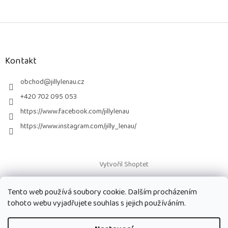
Z
á
p
a
Kontakt
t
í
obchod
@
jillylenau.cz
+420 702 095 053
https://www.facebook.com/jillylenau
https://www.instagram.com/jilly_lenau/
Vytvořil Shoptet
Tento web používá soubory cookie. Dalším procházením
Copyright 2026
Paruky Jilly Lenau s.r.o.
. Všechna práva vyhrazena.
tohoto webu vyjadřujete souhlas s jejich používáním.