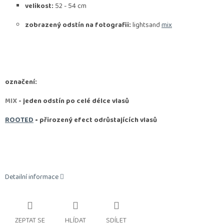
velikost:
52 - 54 cm
zobrazený odstín na fotografii:
lightsand
mix
označení:
MIX
- jeden odstín po celé délce vlasů
ROOTED
-
přirozený efect odrůstajících vlasů
Detailní informace
ZEPTAT SE
HLÍDAT
SDÍLET