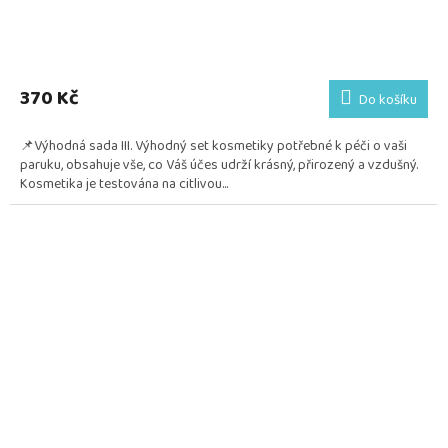
Průměrné
hodnocení
produktu
370 Kč
Do košíku
je
5,0
📌Výhodná sada III. Výhodný set kosmetiky potřebné k péči o vaši
z
paruku, obsahuje vše, co Váš účes udrží krásný, přirozený a vzdušný.
5
Kosmetika je testována na citlivou...
hvězdiček.