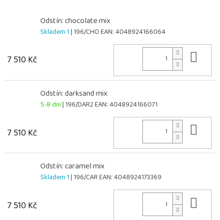
Odstín: chocolate mix
Skladem 1
| 196/CHO
EAN:
4048924166064
Do 
7 510 Kč
Odstín: darksand mix
5-8 dní
| 196/DAR2
EAN:
4048924166071
Do 
7 510 Kč
Odstín: caramel mix
Skladem 1
| 196/CAR
EAN:
4048924173369
Do 
7 510 Kč