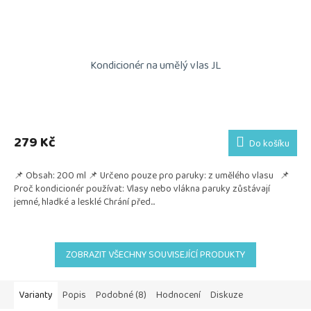
Kondicionér na umělý vlas JL
Průměrné
hodnocení
produktu
279 Kč
Do košíku
je
5,0
📌 Obsah: 200 ml 📌 Určeno pouze pro paruky: z umělého vlasu 📌
z
Proč kondicionér používat: Vlasy nebo vlákna paruky zůstávají
5
jemné, hladké a lesklé Chrání před...
hvězdiček.
ZOBRAZIT VŠECHNY SOUVISEJÍCÍ PRODUKTY
Varianty
Popis
Podobné (8)
Hodnocení
Diskuze