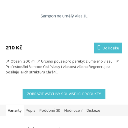
Šampon na umělý vlas JL
210 Kč
Do košíku
📌 Obsah: 200 ml 📌 Určeno pouze pro paruky: z umělého vlasu 📌
Profesionální šampon Čistí vlasy i vlasová vlákna Regeneruje a
posiluje jejich strukturu Chrání...
ZOBRAZIT VŠECHNY SOUVISEJÍCÍ PRODUKTY
Varianty
Popis
Podobné (8)
Hodnocení
Diskuze