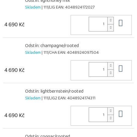
Odstín: lighthoney mix
Skladem
| 111/LIG
EAN:
4048924172027
Do 
4 690 Kč
Odstín: champagne/rooted
Skladem
| 111/CHA
EAN:
4048924097504
Do 
4 690 Kč
Odstín: lightbernstein/rooted
Skladem
| 111/LIG2
EAN:
4048924174311
Do 
4 690 Kč
Odstín: cognac/rooted