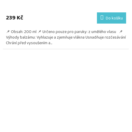
239 Kč
Do košíku
📌 Obsah: 200 ml 📌 Určeno pouze pro paruky: z umělého vlasu 📌
Výhody balzámu: Vyhlazuje a zjemňuje vlákna Usnadňuje rozčesávání
Chrání před vysoušením a...