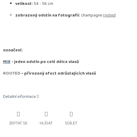
velikost:
54 - 56 cm
zobrazený odstín na fotografii:
champagne
rooted
označení:
MIX
- jeden odstín po celé délce vlasů
ROOTED
-
přirozený efect odrůstajících vlasů
Detailní informace
ZEPTAT SE
HLÍDAT
SDÍLET