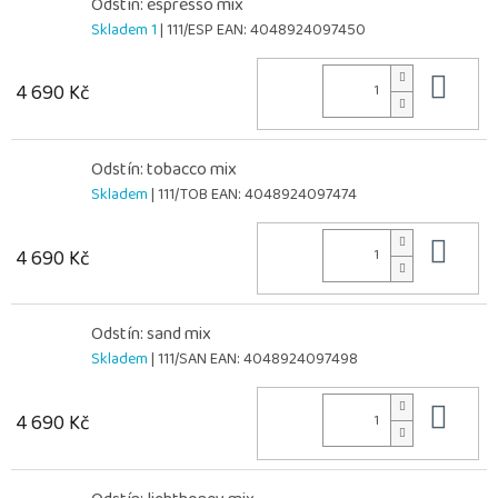
Odstín: espresso mix
Skladem 1
| 111/ESP
EAN:
4048924097450
Do 
4 690 Kč
Odstín: tobacco mix
Skladem
| 111/TOB
EAN:
4048924097474
Do 
4 690 Kč
Odstín: sand mix
Skladem
| 111/SAN
EAN:
4048924097498
Do 
4 690 Kč