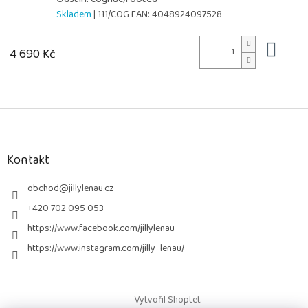
Skladem
| 111/COG
EAN:
4048924097528
Do 
4 690 Kč
Z
á
p
a
Kontakt
t
í
obchod
@
jillylenau.cz
+420 702 095 053
https://www.facebook.com/jillylenau
https://www.instagram.com/jilly_lenau/
Vytvořil Shoptet