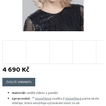
4 690 Kč
Měrná
cena:
ZVOLTE VARIANTU
materiál:
umělé vlákno s pamětí
zpracování:
**
monofilová
vsadka //
monofilová
partie okolo
obličeje , která umožňuje vyčesávání vlasů za uši