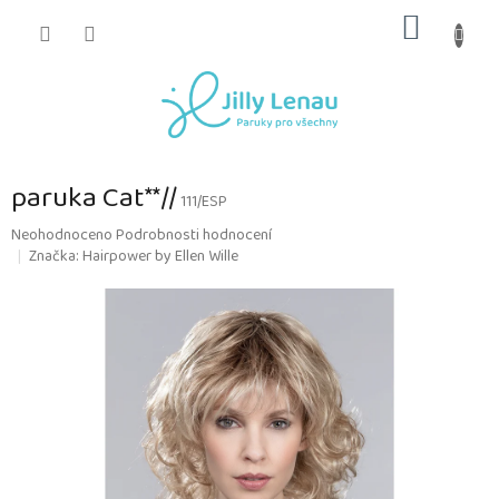
Přejít
NÁKUP
na
obsah
KOŠÍK
paruka Cat**//
111/ESP
Průměrné
Neohodnoceno
Podrobnosti hodnocení
hodnocení
Značka:
Hairpower by Ellen Wille
produktu
je
0,0
z
5
hvězdiček.