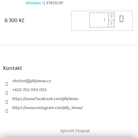
Skladem 1
| 3747/COF
Do 
6 300 Kč
Z
á
p
a
Kontakt
t
í
obchod
@
jillylenau.cz
+420 702 095 053
https://www.facebook.com/jillylenau
https://www.instagram.com/jilly_lenau/
Vytvořil Shoptet