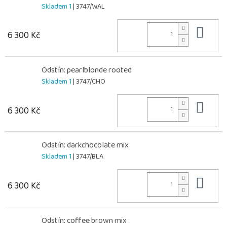
Skladem 1
| 3747/WAL
Do 
6 300 Kč
Odstín: pearlblonde rooted
Skladem 1
| 3747/CHO
Do 
6 300 Kč
Odstín: darkchocolate mix
Skladem 1
| 3747/BLA
Do 
6 300 Kč
Odstín: coffee brown mix