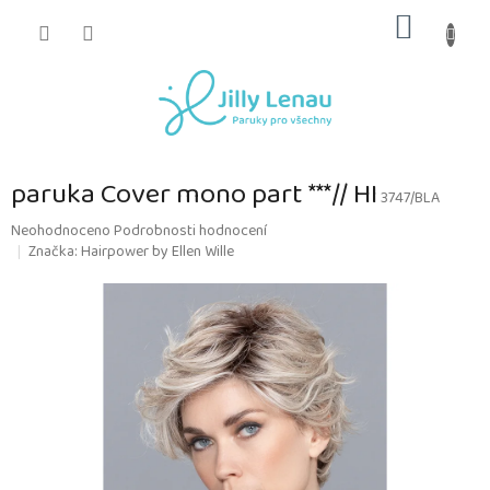
Přejít
NÁKUP
na
obsah
KOŠÍK
paruka Cover mono part ***// HI
3747/BLA
Průměrné
Neohodnoceno
Podrobnosti hodnocení
hodnocení
Značka:
Hairpower by Ellen Wille
produktu
je
0,0
z
5
hvězdiček.