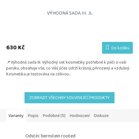
VÝHODNÁ SADA III. JL
Průměrné
hodnocení
produktu
630 Kč
Do košíku
je
5,0
📌Výhodná sada III. Výhodný set kosmetiky potřebné k péči o vaši
z
paruku, obsahuje vše, co Váš účes udrží krásný, přirozený a vzdušný.
5
Kosmetika je testována na citlivou...
hvězdiček.
ZOBRAZIT VŠECHNY SOUVISEJÍCÍ PRODUKTY
Varianty
Popis
Podobné (5)
Hodnocení
Diskuze
Odstín: bernstein rooted