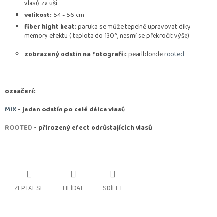
vlasů za uši
velikost:
54 - 56 cm
fiber hight heat:
paruka se může tepelně upravovat díky
memory efektu ( teplota do 130°, nesmí se překročit výše)
zobrazený odstín na fotografii:
pearlblonde
rooted
označení:
MIX
- jeden odstín po celé délce vlasů
ROOTED
-
přirozený efect odrůstajících vlasů
ZEPTAT SE
HLÍDAT
SDÍLET