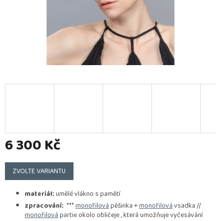
6 300 Kč
Měrná
cena:
ZVOLTE VARIANTU
materiál:
umělé vlákno s pamětí
zpracování:
***
monofilová
pěšinka +
monofilová
vsadka //
monofilová
partie okolo obličeje , která umožňuje vyčesávání