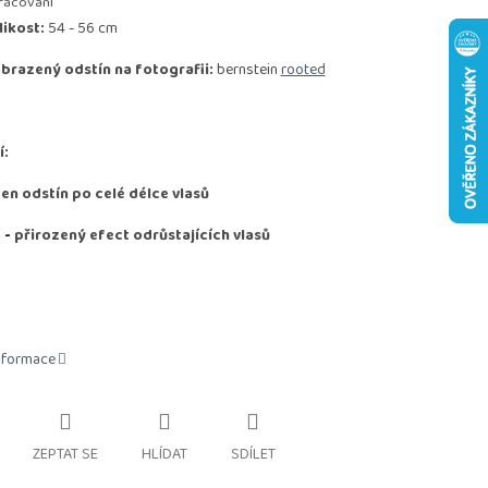
racování
likost:
54 - 56 cm
brazený odstín na fotografii:
bernstein
rooted
í:
den odstín po celé délce vlasů
D
-
přirozený efect odrůstajících vlasů
informace
ZEPTAT SE
HLÍDAT
SDÍLET