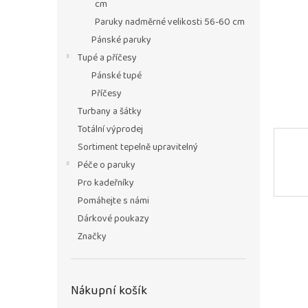
n
cm
e
Paruky nadměrné velikosti 56-60 cm
l
Pánské paruky
Tupé a příčesy
Pánské tupé
Příčesy
Turbany a šátky
Totální výprodej
Sortiment tepelně upravitelný
Péče o paruky
Pro kadeřníky
Pomáhejte s námi
Dárkové poukazy
Značky
Nákupní košík