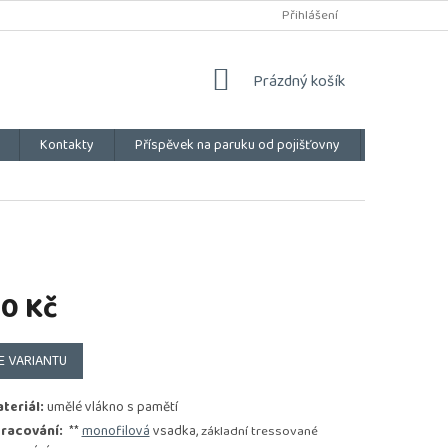
Přihlášení
NÁKUPNÍ
Prázdný košík
KOŠÍK
Kontakty
Příspěvek na paruku od pojišťovny
Vše o náku
90 Kč
E VARIANTU
teriál:
umělé vlákno s pamětí
racování:
**
monofilová
vsadka,
základní tressované