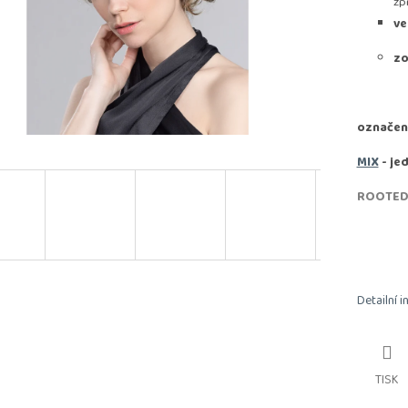
zp
ve
zo
označen
MIX
- je
ROOTE
Detailní 
TISK