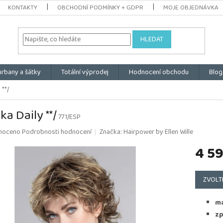
KONTAKTY
OBCHODNÍ PODMÍNKY + GDPR
MOJE OBJEDNÁVKA
HLEDAT
urbany a šátky
Totální výprodej
Hodnocení obchodu
Blog
 **/
ka Daily **/
771/ESP
é
noceno
Podrobnosti hodnocení
Značka:
Hairpower by Ellen Wille
ní
4 5
u
Měrná
cena:
ZVOLT
k.
ma
zp