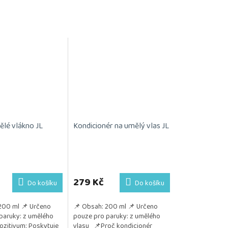
ělé vlákno JL
Kondicionér na umělý vlas JL
Průměrné
hodnocení
produktu
279 Kč
Do košíku
Do košíku
je
5,0
200 ml 📌 Určeno
📌 Obsah: 200 ml 📌 Určeno
z
paruky: z umělého
pouze pro paruky: z umělého
5
ozitivum: Poskytuje
vlasu 📌Proč kondicionér
hvězdiček.