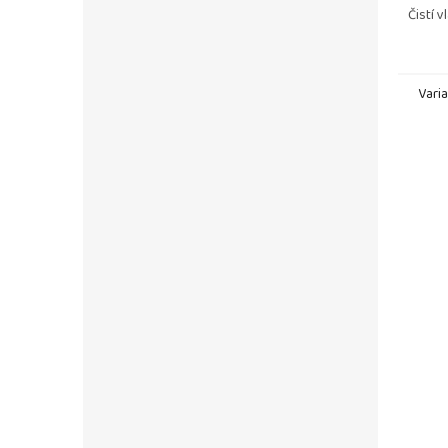
Čistí v
Regener
struktu
Vari