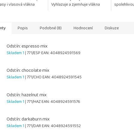
lasy i vlasová vlákna
Vyhlazuje a zjemňuje vlákna
spolehlivo
uje a posiluje jejich
Usnadňuje rozčesávání Chrání
vlasům les
ru Chrání...
před vysoušením a...
vlasy...
anty
Popis
Podobné (8)
Hodnocení
Diskuze
Odstín: espresso mix
Skladem 1
| 771/ESP
EAN:
4048924591569
Odstín: chocolate mix
Skladem 1
| 771/CHO
EAN:
4048924591545
Odstín: hazelnut mix
Skladem 1
| 771/HAZ
EAN:
4048924591576
Odstín: darkaburn mix
Skladem 1
| 771/DAR
EAN:
4048924591552