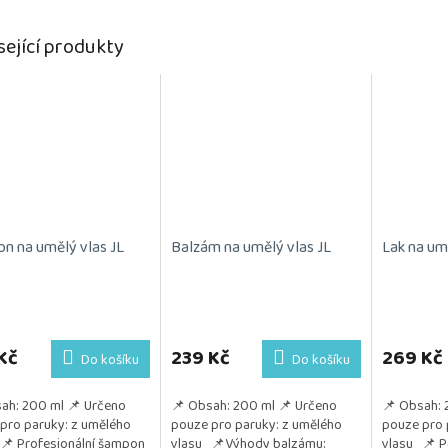
sející produkty
n na umělý vlas JL
Balzám na umělý vlas JL
Lak na um
Kč
239 Kč
269 Kč
Do košíku
Do košíku
ah: 200 ml 📌 Určeno
📌 Obsah: 200 ml 📌 Určeno
📌 Obsah: 
pro paruky: z umělého
pouze pro paruky: z umělého
pouze pro 
📌 Profesionální šampon
vlasu 📌Výhody balzámu:
vlasu 📌 P