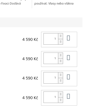
u fixaci Dodává
používat: Vlasy nebo vlákna
k a objem Neslepuje
paruky zůstávají jemné, hladké
a lesklé Chrání před...
Do košíku
4 590 Kč
Do košíku
4 590 Kč
Do košíku
4 590 Kč
Do košíku
4 590 Kč