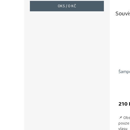
0
KS /
0 KČ
Souvi
Šampo
210 
📌 Obs
pouze 
vlasu 