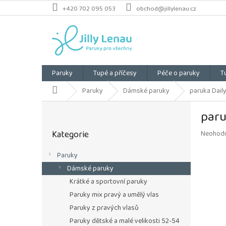
Přejít
+420 702 095 053
obchod@jillylenau.cz
na
obsah
Paruky
Tupé a příčesy
Péče o paruky
T
Domů
Paruky
Dámské paruky
paruka Daily
P
paru
o
Přeskočit
s
Kategorie
Průměrn
Neohod
kategorie
t
hodnoce
r
produkt
Paruky
a
je
Dámské paruky
n
0,0
z
n
Krátké a sportovní paruky
5
í
Paruky mix pravý a umělý vlas
hvězdiče
p
Paruky z pravých vlasů
a
Paruky dětské a malé velikosti 52-54