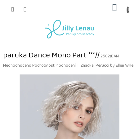
Přejít
NÁKUP
na
obsah
KOŠÍK
paruka Dance Mono Part ***//
2582/BAM
Průměrné
Neohodnoceno
Podrobnosti hodnocení
Značka:
Perucci by Ellen Wille
hodnocení
produktu
je
0,0
z
5
hvězdiček.