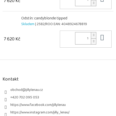
7 620 Kč
Odstín: candyblonde tipped
Skladem
| 2582/ROO
EAN:
4048924678819
Do 
7 620 Kč
Z
á
p
a
Kontakt
t
í
obchod
@
jillylenau.cz
+420 702 095 053
https://www.facebook.com/jillylenau
https://www.instagram.com/jilly_lenau/