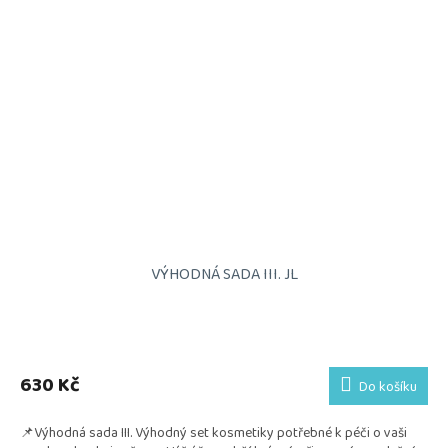
VÝHODNÁ SADA III. JL
Průměrné
hodnocení
produktu
630 Kč
Do košíku
je
5,0
📌Výhodná sada III. Výhodný set kosmetiky potřebné k péči o vaši
z