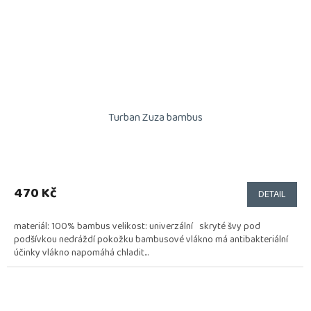
Turban Zuza bambus
470 Kč
DETAIL
materiál: 100% bambus velikost: univerzální skryté švy pod
podšívkou nedráždí pokožku bambusové vlákno má antibakteriální
účinky vlákno napomáhá chladit...