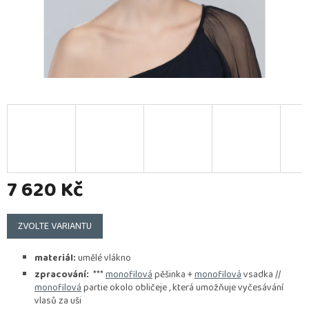
7 620 Kč
Měrná
cena:
ZVOLTE VARIANTU
materiál:
umělé vlákno
zpracování:
***
monofilová
pěšinka +
monofilová
vsadka //
monofilová
partie okolo obličeje , která umožňuje vyčesávání
vlasů za uši