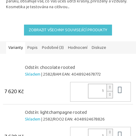
paruku, obsahuje vše, co Váš účes udrží krásný, přirozený a vzdušný.
5
Kosmetika je testována na citlivou...
hvězdiček.
ZOBRAZIT VŠECHNY SOUVISEJÍCÍ PRODUKTY
Varianty
Popis
Podobné (3)
Hodnocení
Diskuze
Odstín: chocolate rooted
Skladem
| 2582/BAM
EAN:
4048924678772
Do 
7 620 Kč
Odstín: lightchampagne rooted
Skladem
| 2582/ROO2
EAN:
4048924678826
Do 