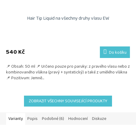
Hair Tip Liquid na všechny druhy vlasu EW
540 Kč
Do košíku
📌 Obsah: 50 ml 📌 Určeno pouze pro paruky: z pravého vlasu nebo z
kombinovaného vlákna (pravý + syntetický) a také z umělého vlákna
📌 Pozitivum: Jemně...
ZOBRAZIT VŠECHNY SOUVISEJÍCÍ PRODUKTY
Varianty
Popis
Podobné (6)
Hodnocení
Diskuze