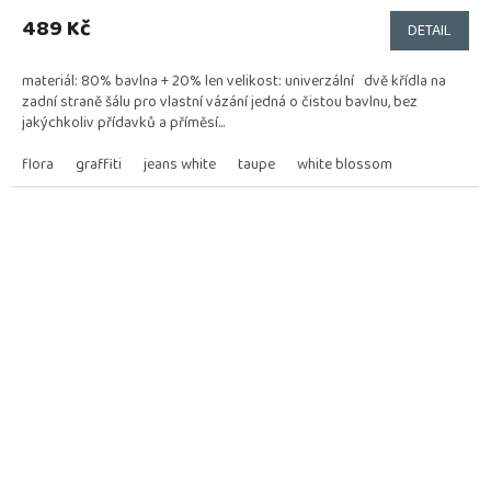
hodnocení
produktu
489 Kč
DETAIL
je
5,0
materiál: 80% bavlna + 20% len velikost: univerzální dvě křídla na
z
zadní straně šálu pro vlastní vázání jedná o čistou bavlnu, bez
5
jakýchkoliv přídavků a příměsí...
hvězdiček.
flora
graffiti
jeans white
taupe
white blossom