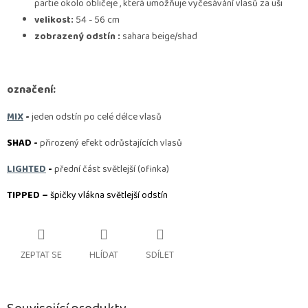
partie okolo obličeje , která umožňuje vyčesávání vlasů za uši
velikost:
54 - 56 cm
zobrazený odstín :
sahara beige/shad
označení:
MIX
-
jeden odstín po celé délce vlasů
SHAD -
přirozený efekt odrůstajících vlasů
LIGHTED
-
přední část světlejší (ofinka)
TIPPED –
špičky vlákna světlejší odstín
ZEPTAT SE
HLÍDAT
SDÍLET