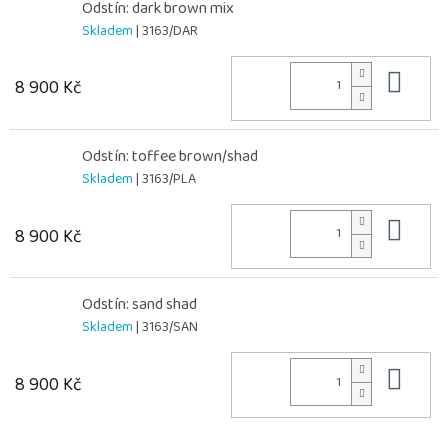
Odstín: dark brown mix
Skladem
| 3163/DAR
Do 
8 900 Kč
Odstín: toffee brown/shad
Skladem
| 3163/PLA
Do 
8 900 Kč
Odstín: sand shad
Skladem
| 3163/SAN
Do 
8 900 Kč