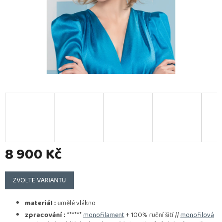
8 900 Kč
Měrná
cena:
ZVOLTE VARIANTU
materiál :
umělé vlákno
zpracování :
******
monofilament
+ 100% ruční šití //
monofilová