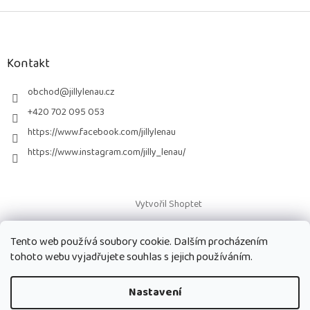
Z
á
p
a
Kontakt
t
í
obchod
@
jillylenau.cz
+420 702 095 053
https://www.facebook.com/jillylenau
https://www.instagram.com/jilly_lenau/
Vytvořil Shoptet
Tento web používá soubory cookie. Dalším procházením
Copyright 2026
Paruky Jilly Lenau s.r.o.
. Všechna práva vyhrazena.
tohoto webu vyjadřujete souhlas s jejich používáním.
Nastavení