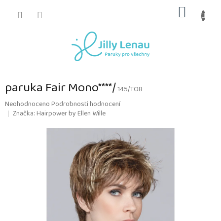
Přejít
NÁKUP
na
obsah
KOŠÍK
paruka Fair Mono****/
145/TOB
Průměrné
Neohodnoceno
Podrobnosti hodnocení
hodnocení
Značka:
Hairpower by Ellen Wille
produktu
je
0,0
z
5
hvězdiček.