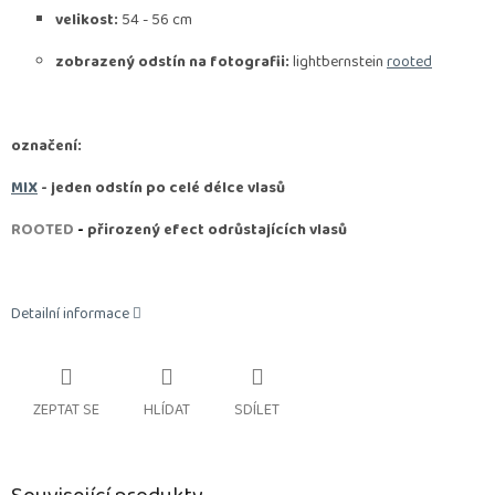
velikost:
54 - 56 cm
zobrazený odstín na fotografii:
lightbernstein
rooted
označení:
MIX
- jeden odstín po celé délce vlasů
ROOTED
-
přirozený efect odrůstajících vlasů
Detailní informace
ZEPTAT SE
HLÍDAT
SDÍLET