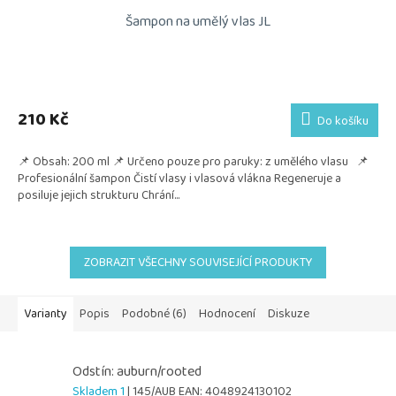
Šampon na umělý vlas JL
210 Kč
Do košíku
📌 Obsah: 200 ml 📌 Určeno pouze pro paruky: z umělého vlasu 📌
Profesionální šampon Čistí vlasy i vlasová vlákna Regeneruje a
posiluje jejich strukturu Chrání...
ZOBRAZIT VŠECHNY SOUVISEJÍCÍ PRODUKTY
Varianty
Popis
Podobné (6)
Hodnocení
Diskuze
Odstín: auburn/rooted
Skladem 1
| 145/AUB
EAN:
4048924130102