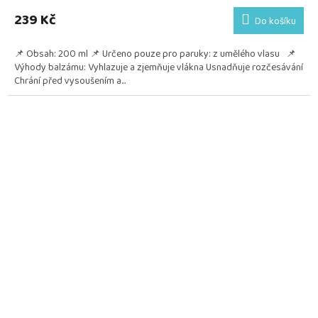
239 Kč
Do košíku
📌 Obsah: 200 ml 📌 Určeno pouze pro paruky: z umělého vlasu 📌
Výhody balzámu: Vyhlazuje a zjemňuje vlákna Usnadňuje rozčesávání
Chrání před vysoušením a...