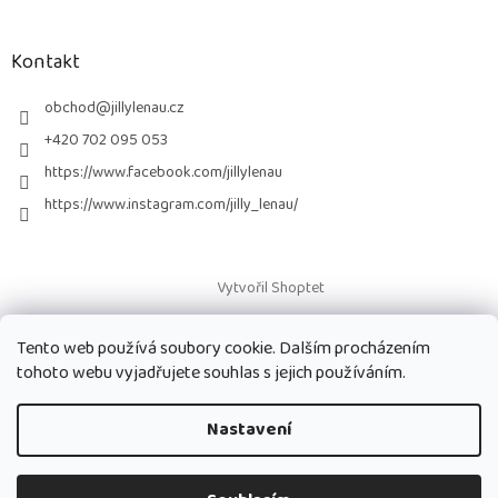
á
p
a
Kontakt
t
í
obchod
@
jillylenau.cz
+420 702 095 053
https://www.facebook.com/jillylenau
https://www.instagram.com/jilly_lenau/
Vytvořil Shoptet
Tento web používá soubory cookie. Dalším procházením
Copyright 2026
Paruky Jilly Lenau s.r.o.
. Všechna práva vyhrazena.
tohoto webu vyjadřujete souhlas s jejich používáním.
Nastavení