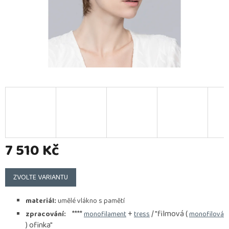
7 510 Kč
Měrná
cena:
ZVOLTE VARIANTU
materiál:
umělé vlákno s pamětí
****
+
/ "filmová (
zpracování:
monofilament
tress
monofilová
) ofinka"