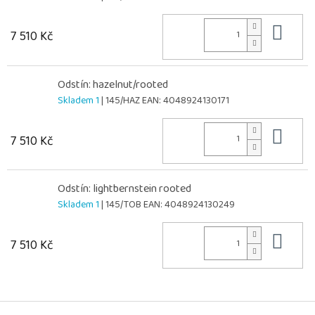
Do 
7 510 Kč
Odstín: hazelnut/rooted
Skladem 1
| 145/HAZ
EAN:
4048924130171
Do 
7 510 Kč
Odstín: lightbernstein rooted
Skladem 1
| 145/TOB
EAN:
4048924130249
Do 
7 510 Kč
Z