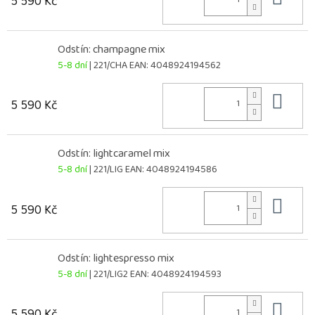
5 590 Kč
Odstín: champagne mix
5-8 dní
| 221/CHA
EAN:
4048924194562
Do 
5 590 Kč
Odstín: lightcaramel mix
5-8 dní
| 221/LIG
EAN:
4048924194586
Do 
5 590 Kč
Odstín: lightespresso mix
5-8 dní
| 221/LIG2
EAN:
4048924194593
Do 
5 590 Kč