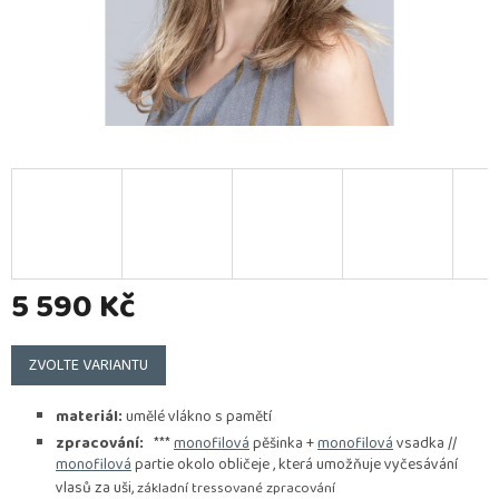
5 590 Kč
Měrná
cena:
ZVOLTE VARIANTU
materiál:
umělé vlákno s pamětí
zpracování:
***
monofilová
pěšinka +
monofilová
vsadka //
monofilová
partie okolo obličeje , která umožňuje vyčesávání
vlasů za uši,
základní tressované zpracování