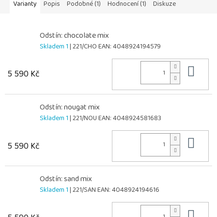
Varianty
Popis
Podobné (1)
Hodnocení (1)
Diskuze
Odstín: chocolate mix
Skladem 1
| 221/CHO
EAN:
4048924194579
Do 
5 590 Kč
Odstín: nougat mix
Skladem 1
| 221/NOU
EAN:
4048924581683
Do 
5 590 Kč
Odstín: sand mix
Skladem 1
| 221/SAN
EAN:
4048924194616
Do 