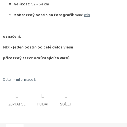
velikost:
52 - 54 cm
zobrazený odstín na fotografii:
sand
mix
označení:
MIX
- jeden odstín po celé délce vlasů
přirozený efect odrůstajících vlasů
Detailní informace
ZEPTAT SE
HLÍDAT
SDÍLET