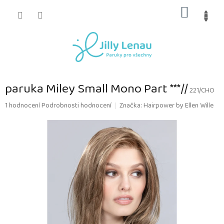
Přejít
NÁKUP
na
obsah
KOŠÍK
paruka Miley Small Mono Part ***//
221/CHO
Průměrné
1 hodnocení
Podrobnosti hodnocení
Značka:
Hairpower by Ellen Wille
hodnocení
produktu
je
5,0
z
5
hvězdiček.