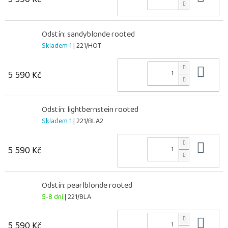
Odstín: sandyblonde rooted
Skladem 1
| 221/HOT
Do 
5 590 Kč
Odstín: lightbernstein rooted
Skladem 1
| 221/BLA2
Do 
5 590 Kč
Odstín: pearlblonde rooted
5-8 dní
| 221/BLA
Do 
5 590 Kč