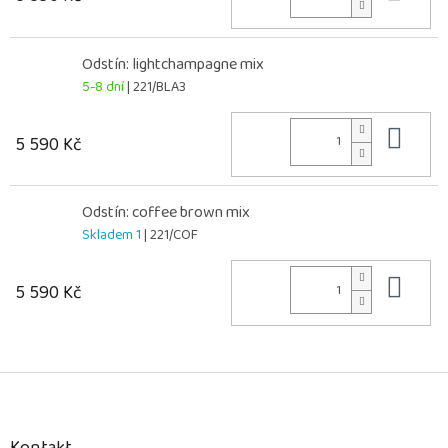
Odstín: lightchampagne mix
5-8 dní
| 221/BLA3
Do 
5 590 Kč
Odstín: coffee brown mix
Skladem 1
| 221/COF
Do 
5 590 Kč
Z
á
p
a
Kontakt