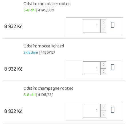
Odstín: chocolate rooted
5-8 dní
| 4195/830
Do 
8 932 Kč
Odstín: mocca lighted
Skladem
| 4195/12/
Do 
8 932 Kč
Odstín: champagne rooted
5-8 dní
| 4195/33/
Do 
8 932 Kč