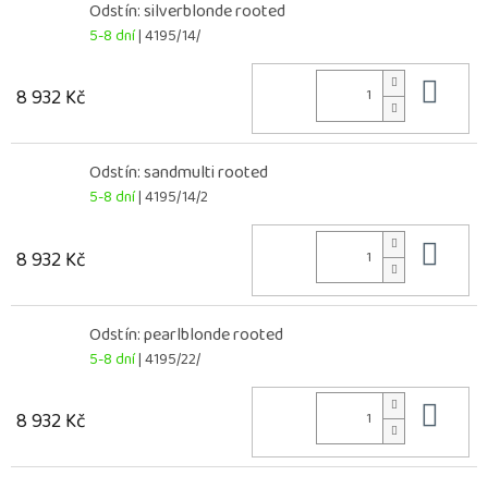
Odstín: silverblonde rooted
5-8 dní
| 4195/14/
Do 
8 932 Kč
Odstín: sandmulti rooted
5-8 dní
| 4195/14/2
Do 
8 932 Kč
Odstín: pearlblonde rooted
5-8 dní
| 4195/22/
Do 
8 932 Kč