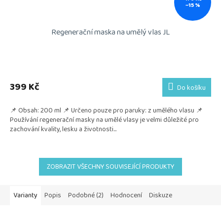
–15 %
Regenerační maska na umělý vlas JL
399 Kč
Do košíku
📌 Obsah: 200 ml 📌 Určeno pouze pro paruky: z umělého vlasu 📌
Používání regenerační masky na umělé vlasy je velmi důležité pro
zachování kvality, lesku a životnosti...
ZOBRAZIT VŠECHNY SOUVISEJÍCÍ PRODUKTY
Varianty
Popis
Podobné (2)
Hodnocení
Diskuze