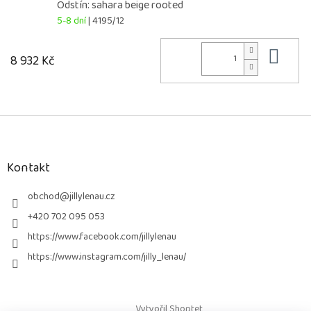
Odstín: sahara beige rooted
5-8 dní
| 4195/12
Do 
8 932 Kč
Z
á
p
a
Kontakt
t
í
obchod
@
jillylenau.cz
+420 702 095 053
https://www.facebook.com/jillylenau
https://www.instagram.com/jilly_lenau/
Vytvořil Shoptet