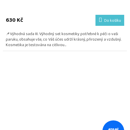
Průměrné
hodnocení
produktu
630 Kč
Do košíku
je
5,0
📌Výhodná sada III. Výhodný set kosmetiky potřebné k péči o vaši
z
paruku, obsahuje vše, co Váš účes udrží krásný, přirozený a vzdušný.
5
Kosmetika je testována na citlivou...
hvězdiček.
470 Kč