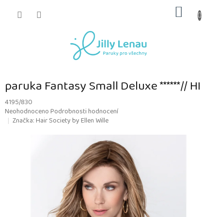
Přejít
NÁKUP
na
obsah
KOŠÍK
paruka Fantasy Small Deluxe ******// HI
4195/830
Průměrné
Neohodnoceno
Podrobnosti hodnocení
hodnocení
Značka:
Hair Society by Ellen Wille
produktu
je
0,0
z
5
hvězdiček.