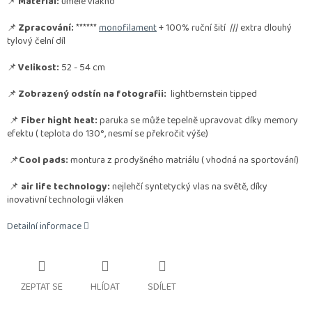
📌
Materiál:
umělé vlákno
📌
Zpracování:
******
monofilament
+ 100% ruční šití /// extra dlouhý
tylový čelní díl
📌
Velikost:
52 - 54 cm
📌
Zobrazený odstín na fotografii:
lightbernstein tipped
📌
Fiber hight heat:
paruka se může tepelně upravovat díky memory
efektu ( teplota do 130°, nesmí se překročit výše)
📌
Cool pads:
montura z prodyšného matriálu ( vhodná na sportování)
📌
air life technology:
nejlehčí syntetycký vlas na světě, díky
inovativní technologii vláken
Detailní informace
ZEPTAT SE
HLÍDAT
SDÍLET