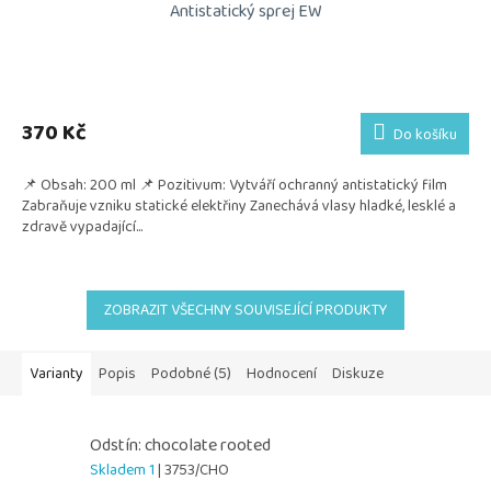
Antistatický sprej EW
370 Kč
Do košíku
📌 Obsah: 200 ml 📌 Pozitivum: Vytváří ochranný antistatický film
Zabraňuje vzniku statické elektřiny Zanechává vlasy hladké, lesklé a
zdravě vypadající...
ZOBRAZIT VŠECHNY SOUVISEJÍCÍ PRODUKTY
Varianty
Popis
Podobné (5)
Hodnocení
Diskuze
Odstín: chocolate rooted
Skladem 1
| 3753/CHO