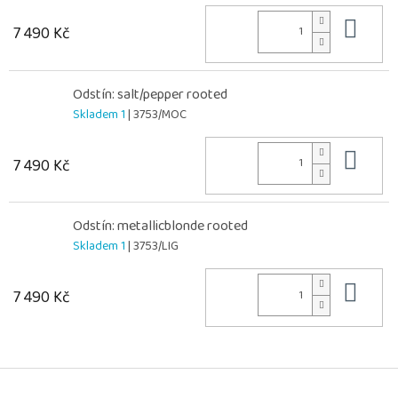
Do 
7 490 Kč
Odstín: salt/pepper rooted
Skladem 1
| 3753/MOC
Do 
7 490 Kč
Odstín: metallicblonde rooted
Skladem 1
| 3753/LIG
Do 
7 490 Kč
Z
á