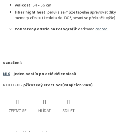
velikost:
54 - 56 cm
fiber hight heat:
paruka se může tepelně upravovat díky
memory efektu ( teplota do 130°, nesmí se překročit výše)
zobrazený odstín na fotografii:
darksand
rooted
označení:
MIX
- jeden odstín po celé délce vlasů
ROOTED
-
přirozený efect odrůstajících vlasů
ZEPTAT SE
HLÍDAT
SDÍLET