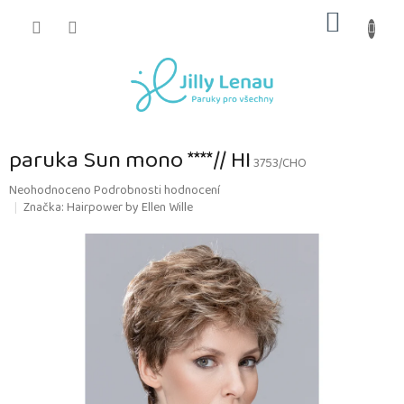
Přejít
NÁKUP
na
obsah
KOŠÍK
paruka Sun mono ****// HI
3753/CHO
Průměrné
Neohodnoceno
Podrobnosti hodnocení
hodnocení
Značka:
Hairpower by Ellen Wille
produktu
je
0,0
z
5
hvězdiček.