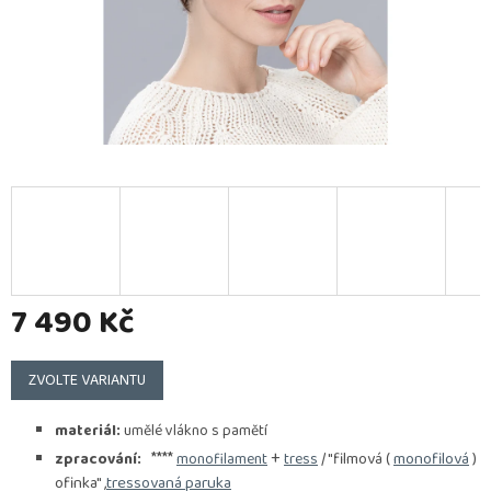
7 490 Kč
Měrná
cena:
ZVOLTE VARIANTU
materiál:
umělé vlákno s pamětí
****
+
/ "filmová (
monofilová
)
zpracování:
monofilament
tress
ofinka" ,
tressovaná paruka