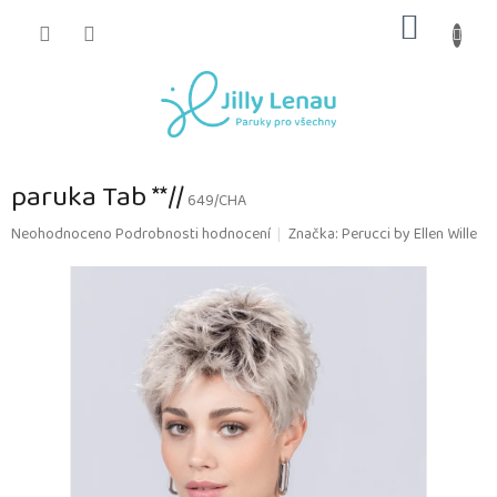
Přejít
NÁKUP
na
obsah
KOŠÍK
paruka Tab **//
649/CHA
Průměrné
Neohodnoceno
Podrobnosti hodnocení
Značka:
Perucci by Ellen Wille
hodnocení
produktu
je
0,0
z
5
hvězdiček.