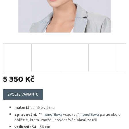
5 350 Kč
Měrná
cena:
ZVOLTE VARIANTU
materiál:
umělé vlákno
zpracování:
**
monofilová
vsadka //
monofilová
partie okolo
obličeje , která umožňuje vyčesávání vlasů za uši
velikost:
54 - 56 cm