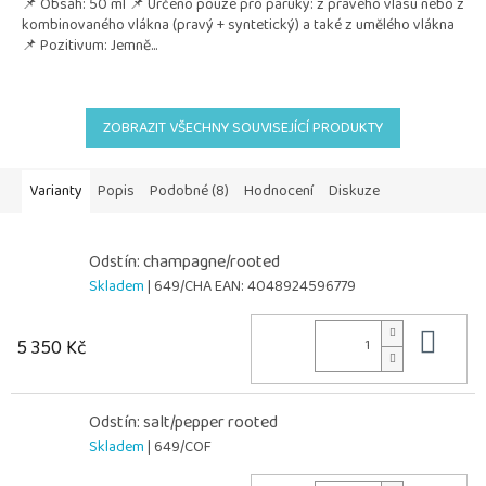
📌 Obsah: 50 ml 📌 Určeno pouze pro paruky: z pravého vlasu nebo z
kombinovaného vlákna (pravý + syntetický) a také z umělého vlákna
📌 Pozitivum: Jemně...
ZOBRAZIT VŠECHNY SOUVISEJÍCÍ PRODUKTY
Varianty
Popis
Podobné (8)
Hodnocení
Diskuze
Odstín: champagne/rooted
Skladem
| 649/CHA
EAN:
4048924596779
Do 
5 350 Kč
Odstín: salt/pepper rooted
Skladem
| 649/COF