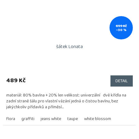
699 Kč
–30 %
šátek Lonata
Průměrné
hodnocení
produktu
489 Kč
DETAIL
je
5,0
materiál: 80% bavlna + 20% len velikost: univerzální dvě křídla na
z
zadní straně šálu pro vlastní vázání jedná o čistou bavlnu, bez
5
jakýchkoliv přídavků a příměsí...
hvězdiček.
flora
graffiti
jeans white
taupe
white blossom