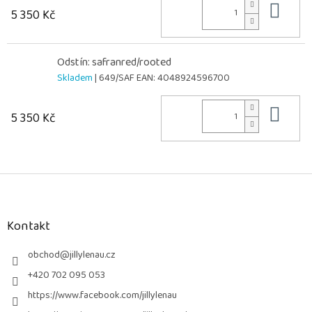
Do 
5 350 Kč
Odstín: safranred/rooted
Skladem
| 649/SAF
EAN:
4048924596700
Do 
5 350 Kč
Z
á
p
a
Kontakt
t
í
obchod
@
jillylenau.cz
+420 702 095 053
https://www.facebook.com/jillylenau