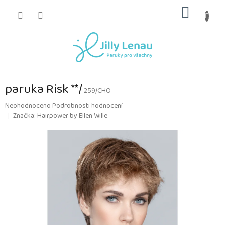
Přejít
NÁKUP
na
obsah
KOŠÍK
paruka Risk **/
259/CHO
Průměrné
Neohodnoceno
Podrobnosti hodnocení
hodnocení
Značka:
Hairpower by Ellen Wille
produktu
je
0,0
z
5
hvězdiček.