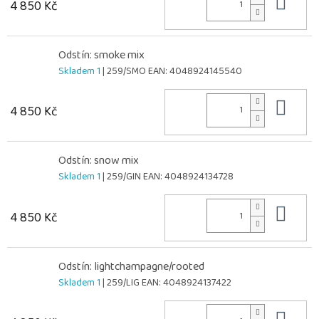
Do 
4 850 Kč
Odstín: smoke mix
Skladem 1
| 259/SMO
EAN:
4048924145540
Do 
4 850 Kč
Odstín: snow mix
Skladem 1
| 259/GIN
EAN:
4048924134728
Do 
4 850 Kč
Odstín: lightchampagne/rooted
Skladem 1
| 259/LIG
EAN:
4048924137422