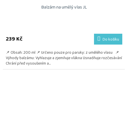
Balzám na umělý vlas JL
239 Kč
Do košíku
📌 Obsah: 200 ml 📌 Určeno pouze pro paruky: z umělého vlasu 📌
Výhody balzámu: Vyhlazuje a zjemňuje vlákna Usnadňuje rozčesávání
Chrání před vysoušením a...