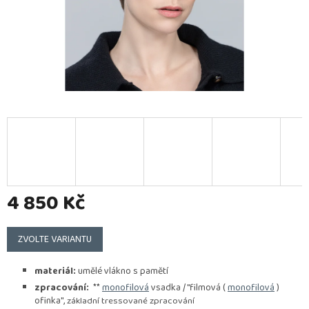
4 850 Kč
Měrná
cena:
ZVOLTE VARIANTU
materiál:
umělé vlákno s pamětí
zpracování:
**
monofilová
vsadka / "filmová (
monofilová
)
ofinka",
základní tressované zpracování