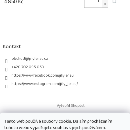
Do 
4 850 Kč
Z
á
p
a
Kontakt
t
í
obchod
@
jillylenau.cz
+420 702 095 053
https://www.facebook.com/jillylenau
https://www.instagram.com/jilly_lenau/
Vytvořil Shoptet
Tento web používá soubory cookie. Dalším procházením
Copyright 2026
Paruky Jilly Lenau s.r.o.
. Všechna práva vyhrazena.
tohoto webu vyjadřujete souhlas s jejich používáním.