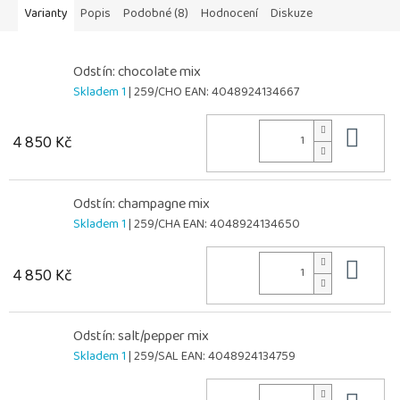
Varianty
Popis
Podobné (8)
Hodnocení
Diskuze
Odstín: chocolate mix
Skladem 1
| 259/CHO
EAN:
4048924134667
Do 
4 850 Kč
Odstín: champagne mix
Skladem 1
| 259/CHA
EAN:
4048924134650
Do 
4 850 Kč
Odstín: salt/pepper mix
Skladem 1
| 259/SAL
EAN:
4048924134759