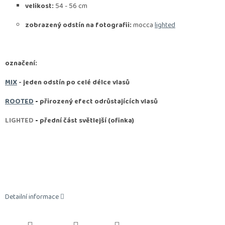
velikost:
54 - 56 cm
zobrazený odstín na fotografii:
mocca
lighted
označení:
MIX
- jeden odstín po celé délce vlasů
ROOTED
-
přirozený efect odrůstajících vlasů
LIGHTED
-
přední část světlejší (ofinka)
Detailní informace