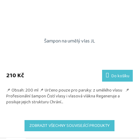
Šampon na umělý vlas JL
210 Kč
Do košíku
📌 Obsah: 200 ml 📌 Určeno pouze pro paruky: z umělého vlasu 📌
Profesionální šampon Čistí vlasy i vlasová vlákna Regeneruje a
posiluje jejich strukturu Chrání...
ZOBRAZIT VŠECHNY SOUVISEJÍCÍ PRODUKTY