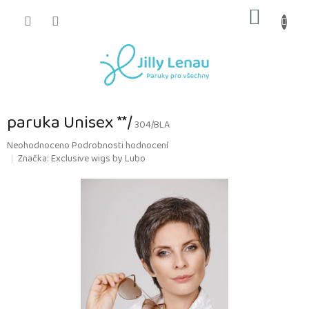
Přejít
NÁKUP
na
obsah
KOŠÍK
paruka Unisex **/
304/BLA
Průměrné
Neohodnoceno
Podrobnosti hodnocení
hodnocení
Značka:
Exclusive wigs by Lubo
produktu
je
0,0
z
5
hvězdiček.