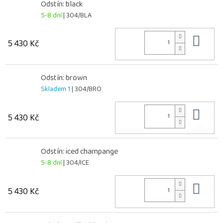
Odstín: black
5-8 dní
| 304/BLA
Do 
5 430 Kč
Odstín: brown
Skladem 1
| 304/BRO
Do 
5 430 Kč
Odstín: iced champange
5-8 dní
| 304/ICE
Do 
5 430 Kč