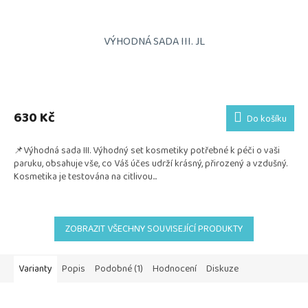
VÝHODNÁ SADA III. JL
Průměrné
hodnocení
produktu
630 Kč
Do košíku
je
5,0
📌Výhodná sada III. Výhodný set kosmetiky potřebné k péči o vaši
z
paruku, obsahuje vše, co Váš účes udrží krásný, přirozený a vzdušný.
5
Kosmetika je testována na citlivou...
hvězdiček.
ZOBRAZIT VŠECHNY SOUVISEJÍCÍ PRODUKTY
Varianty
Popis
Podobné (1)
Hodnocení
Diskuze