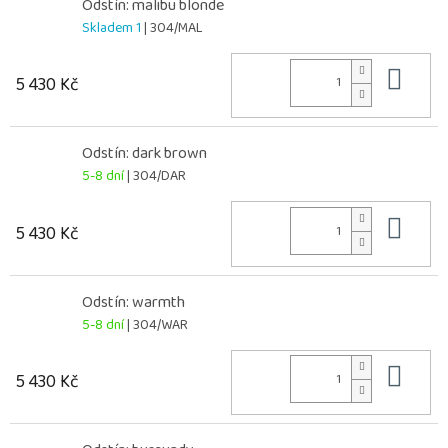
Odstín: malibu blonde
Skladem 1
| 304/MAL
Do 
5 430 Kč
Odstín: dark brown
5-8 dní
| 304/DAR
Do 
5 430 Kč
Odstín: warmth
5-8 dní
| 304/WAR
Do 
5 430 Kč