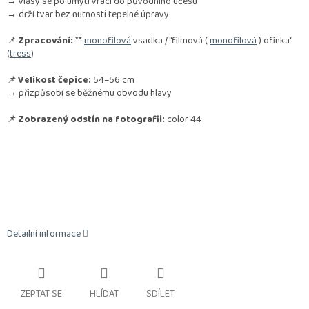
→ vlasy se po umytí vrací do původního účesu
→ drží tvar bez nutnosti tepelné úpravy
📌
Zpracování:
**
monofilová
vsadka / "filmová (
monofilová
) ofinka"
(
tress
)
📌
Velikost čepice:
54–56 cm
→ přizpůsobí se běžnému obvodu hlavy
📌
Zobrazený odstín na fotografii:
color 44
Detailní informace
ZEPTAT SE
HLÍDAT
SDÍLET