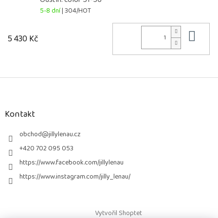
5-8 dní
| 304/HOT
Do 
5 430 Kč
Z
á
p
a
Kontakt
t
í
obchod
@
jillylenau.cz
+420 702 095 053
https://www.facebook.com/jillylenau
https://www.instagram.com/jilly_lenau/
Vytvořil Shoptet