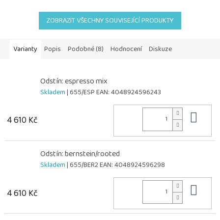
ZOBRAZIT VŠECHNY SOUVISEJÍCÍ PRODUKTY
Varianty
Popis
Podobné (8)
Hodnocení
Diskuze
Odstín: espresso mix
Skladem
| 655/ESP
EAN:
4048924596243
Do 
4 610 Kč
Odstín: bernstein/rooted
Skladem
| 655/BER2
EAN:
4048924596298
Do 
4 610 Kč