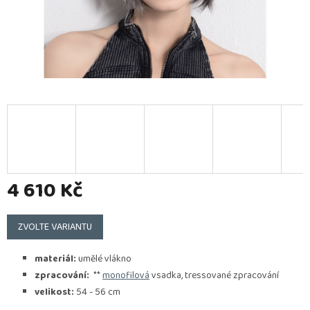
4 610 Kč
Měrná
cena:
ZVOLTE VARIANTU
materiál:
umělé vlákno
zpracování:
**
monofilová
vsadka, tressované zpracování
velikost:
54 - 56 cm