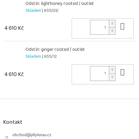
Odstín: lighthoney rooted / outlet
Skladem
| 655/33/
Do 
4 610 Kč
Odstín: ginger rooted / outlet
Skladem
| 655/12
Do 
4 610 Kč
Z
á
p
a
Kontakt
t
í
obchod
@
jillylenau.cz