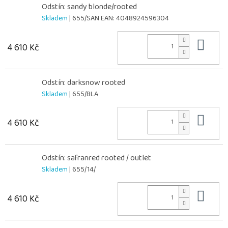
Odstín: sandy blonde/rooted
Skladem
| 655/SAN
EAN:
4048924596304
Do 
4 610 Kč
Odstín: darksnow rooted
Skladem
| 655/BLA
Do 
4 610 Kč
Odstín: safranred rooted / outlet
Skladem
| 655/14/
Do 
4 610 Kč