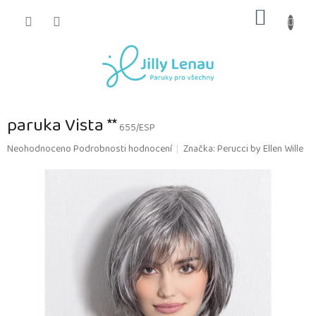
Přejít
NÁKUP
na
obsah
KOŠÍK
paruka Vista **
655/ESP
Průměrné
Neohodnoceno
Podrobnosti hodnocení
Značka:
Perucci by Ellen Wille
hodnocení
produktu
je
0,0
z
5
hvězdiček.