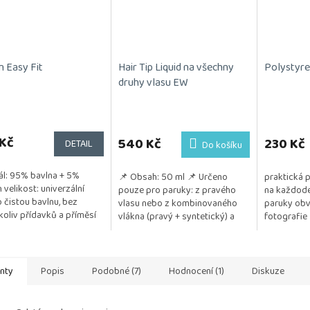
n Easy Fit
Hair Tip Liquid na všechny
Polystyre
druhy vlasu EW
Kč
540 Kč
230 Kč
DETAIL
Do košíku
ál: 95% bavlna + 5%
📌 Obsah: 50 ml 📌 Určeno
praktická 
n velikost: univerzální
pouze pro paruky: z pravého
na každode
o čistou bavlnu, bez
vlasu nebo z kombinovaného
paruky obv
koliv přídavků a příměsí
vlákna (pravý + syntetický) a
fotografie
y z bavlny jsou vhodné
také z umělého vlákna
rgiky a...
📌 Pozitivum: Jemně...
anty
Popis
Podobné (7)
Hodnocení (1)
Diskuze