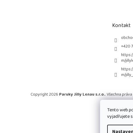
á
p
a
t
Kontakt
í
obcho
+420 
https:
m/jilly
https:
m/jilly
Copyright 2026
Paruky Jilly Lenau s.r.o.
. Všechna práva
Tento web po
vyjadřujete s
Nastaven