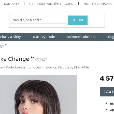
KONTAKTY
OBCHODNÍ PODMÍNKY + GDPR
MOJE OBJEDNÁVKA
HLEDAT
urbany a šátky
Totální výprodej
Hodnocení obchodu
Blog
ge **
ka Change **
172/HOT
é
cení
Podrobnosti hodnocení
Značka:
Perucci by Ellen Wille
ní
4 57
u
Měrná
cena:
ZVOLT
k.
ma
zp