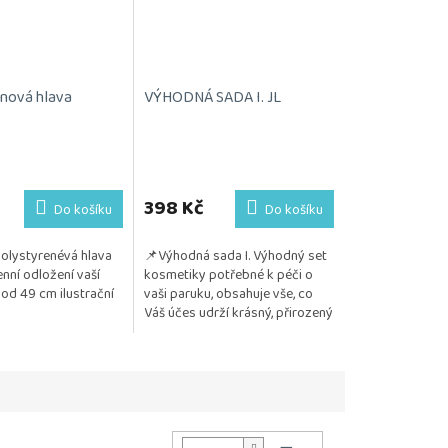
nová hlava
VÝHODNÁ SADA I. JL
398 Kč
Do košíku
Do košíku
polystyrenévá hlava
📌Výhodná sada I. Výhodný set
nní odložení vaší
kosmetiky potřebné k péči o
od 49 cm ilustrační
vaši paruku, obsahuje vše, co
Váš účes udrží krásný, přirozený
a vzdušný. Kosmetika je
testována na citlivou...