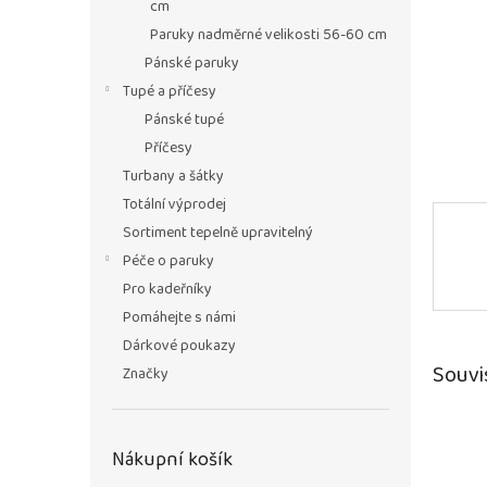
n
cm
e
Paruky nadměrné velikosti 56-60 cm
l
Pánské paruky
Tupé a příčesy
Pánské tupé
Příčesy
Turbany a šátky
Totální výprodej
Sortiment tepelně upravitelný
Péče o paruky
Pro kadeřníky
Pomáhejte s námi
Dárkové poukazy
Souvi
Značky
Nákupní košík