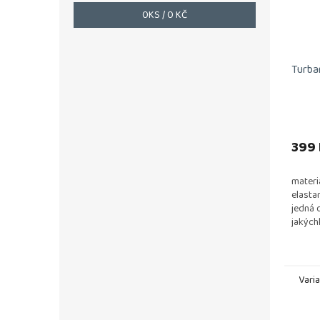
0
KS /
0 KČ
Turba
399 
materi
elasta
jedná 
jakých
výrobk
pro ale
Vari