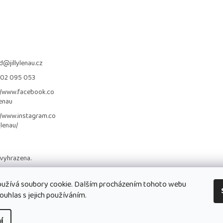
d
@
jillylenau.cz
702 095 053
//www.facebook.co
lenau
//www.instagram.co
_lenau/
 vyhrazena.
užívá soubory cookie. Dalším procházením tohoto webu
ouhlas s jejich používáním.
í