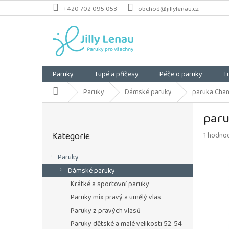
Přejít
+420 702 095 053
obchod@jillylenau.cz
na
obsah
Paruky
Tupé a příčesy
Péče o paruky
T
Domů
Paruky
Dámské paruky
paruka Chan
P
paru
o
Přeskočit
s
Kategorie
Průměrn
1 hodno
kategorie
t
hodnoce
r
produkt
Paruky
a
je
Dámské paruky
n
5,0
z
n
Krátké a sportovní paruky
5
í
Paruky mix pravý a umělý vlas
hvězdiče
p
Paruky z pravých vlasů
a
Paruky dětské a malé velikosti 52-54