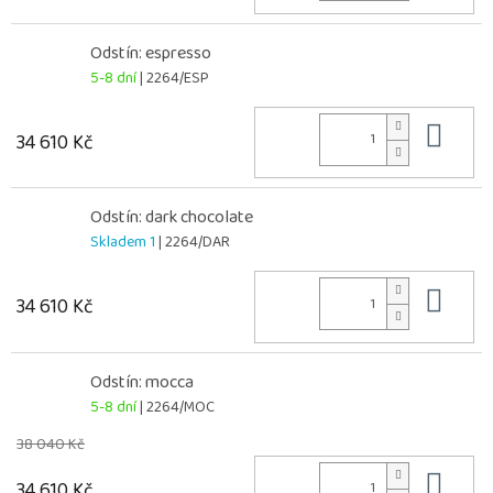
Odstín: espresso
5-8 dní
| 2264/ESP
Do 
34 610 Kč
Odstín: dark chocolate
Skladem 1
| 2264/DAR
Do 
34 610 Kč
Odstín: mocca
5-8 dní
| 2264/MOC
38 040 Kč
Do 
34 610 Kč