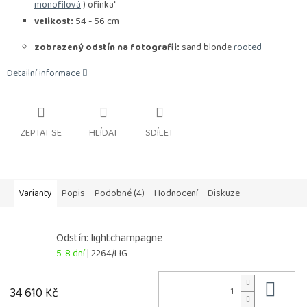
monofilová
) ofinka"
velikost:
54 - 56 cm
zobrazený odstín na fotografii:
sand blonde
rooted
Detailní informace
ZEPTAT SE
HLÍDAT
SDÍLET
Varianty
Popis
Podobné (4)
Hodnocení
Diskuze
Odstín: lightchampagne
5-8 dní
| 2264/LIG
Do 
34 610 Kč