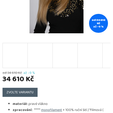
od 34 610
Kč
až –9 %
od 34 610 Kč
až –9 %
34 610 Kč
Měrná
cena:
ZVOLTE VARIANTU
materiál:
pravé vlákno
zpracování:
*****
monofilament
+ 100% ruční šití / "filmová (