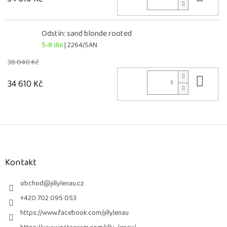
Odstín: sand blonde rooted
5-8 dní
| 2264/SAN
38 040 Kč
Do 
34 610 Kč
Z
á
p
a
Kontakt
t
í
obchod
@
jillylenau.cz
+420 702 095 053
https://www.facebook.com/jillylenau