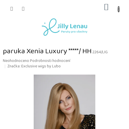
Přejít
NÁKUP
na
obsah
KOŠÍK
paruka Xenia Luxury *****/ HH
2264/LIG
Průměrné
Neohodnoceno
Podrobnosti hodnocení
hodnocení
Značka:
Exclusive wigs by Lubo
produktu
je
0,0
z
5
hvězdiček.