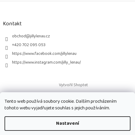
Z
á
p
a
Kontakt
t
í
obchod
@
jillylenau.cz
+420 702 095 053
https://www.facebook.com/jillylenau
https://www.instagram.com/jilly_lenau/
Vytvořil Shoptet
Tento web používá soubory cookie. Dalším procházením
Copyright 2026
Paruky Jilly Lenau s.r.o.
. Všechna práva vyhrazena.
tohoto webu vyjadřujete souhlas s jejich používáním.
Nastavení