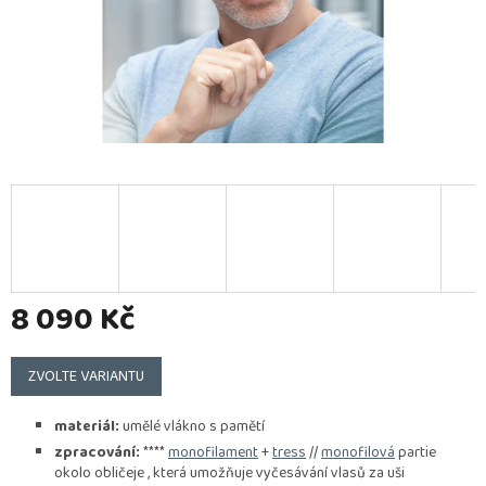
8 090 Kč
Měrná
cena:
ZVOLTE VARIANTU
materiál:
umělé vlákno s pamětí
zpracování:
****
monofilament
+
tress
//
monofilová
partie
okolo obličeje , která umožňuje vyčesávání vlasů za uši