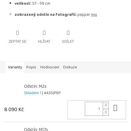
velikost:
57 - 59 cm
zobrazený odstín na fotografii:
pepper
mix
ZEPTAT SE
HLÍDAT
SDÍLET
Varianty
Popis
Hodnocení
Diskuze
Odstín: M2s
Skladem 1
| 4435/PEP
Do 
8 090 Kč
Odstín: M17s