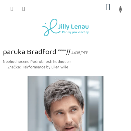
Přejít
NÁKUP
na
obsah
KOŠÍK
paruka Bradford ****//
4435/PEP
Průměrné
Neohodnoceno
Podrobnosti hodnocení
hodnocení
Značka:
Hairformance by Ellen Wille
produktu
je
0,0
z
5
hvězdiček.