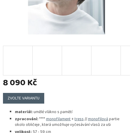
8 090 Kč
Měrná
cena:
ZVOLTE VARIANTU
materiál:
umělé vlákno s pamětí
zpracování:
****
monofilament
+
tress
//
monofilová
partie
okolo obličeje , která umožňuje vyčesávání vlasů za uši
velikost:
57 - 59 cm