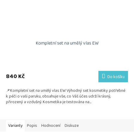
Kompletní set na umělý vlas EW
Průměrné
hodnocení
produktu
840 Kč
Do košíku
je
5,0
📌Kompletní set na umělý vlas EW Výhodný set kosmetiky potřebné
z
k péči o vaši paruku, obsahuje vše, co Váš účes udrží krásný,
5
přirozený a vzdušný. Kosmetika je testována na...
hvězdiček.
Varianty
Popis
Hodnocení
Diskuze