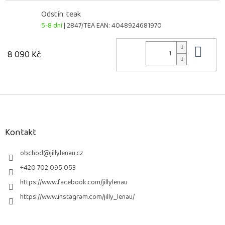
Odstín: teak
5-8 dní
| 2847/TEA
EAN:
4048924681970
Do 
8 090 Kč
Z
á
p
a
Kontakt
t
í
obchod
@
jillylenau.cz
+420 702 095 053
https://www.facebook.com/jillylenau
https://www.instagram.com/jilly_lenau/