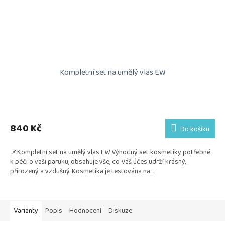
Kompletní set na umělý vlas EW
Průměrné
hodnocení
produktu
840 Kč
Do košíku
je
5,0
📌Kompletní set na umělý vlas EW Výhodný set kosmetiky potřebné
z
k péči o vaši paruku, obsahuje vše, co Váš účes udrží krásný,
5
přirozený a vzdušný. Kosmetika je testována na...
hvězdiček.
Varianty
Popis
Hodnocení
Diskuze