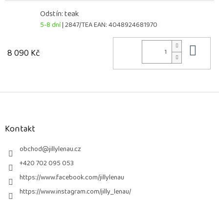
Odstín: teak
5-8 dní
| 2847/TEA
EAN:
4048924681970
Do 
8 090 Kč
Z
á
p
a
Kontakt
t
í
obchod
@
jillylenau.cz
+420 702 095 053
https://www.facebook.com/jillylenau
https://www.instagram.com/jilly_lenau/