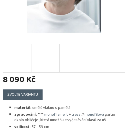
8 090 Kč
Měrná
cena:
ZVOLTE VARIANTU
materiál:
umělé vlákno s pamětí
zpracování:
****
monofilament
+
tress
//
monofilová
partie
okolo obličeje , která umožňuje vyčesávání vlasů za uši
velikost:
57 - 59 cm