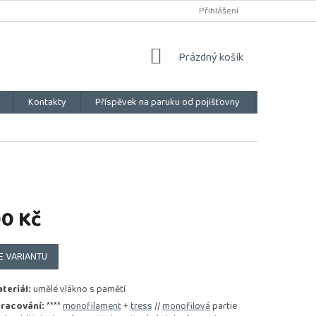
Přihlášení
NÁKUPNÍ
Prázdný košík
KOŠÍK
Kontakty
Příspěvek na paruku od pojišťovny
Vše o náku
90 Kč
E VARIANTU
teriál:
umělé vlákno s pamětí
racování:
****
monofilament
+
tress
//
monofilová
partie