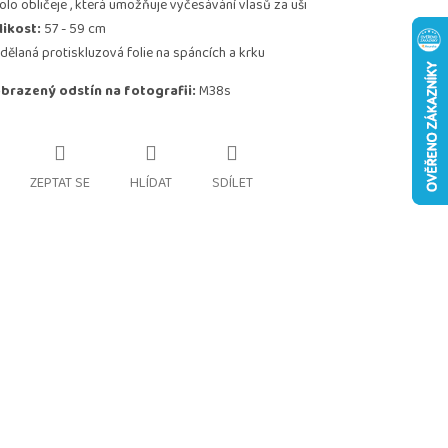
olo obličeje , která umožňuje vyčesávání vlasů za uši
likost:
57 - 59 cm
idělaná protiskluzová folie na spáncích a krku
brazený odstín na fotografii:
M38s
ZEPTAT SE
HLÍDAT
SDÍLET