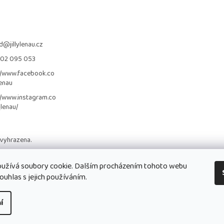
d
@
jillylenau.cz
702 095 053
//www.facebook.co
lenau
//www.instagram.co
_lenau/
 vyhrazena.
užívá soubory cookie. Dalším procházením tohoto webu
ouhlas s jejich používáním.
í