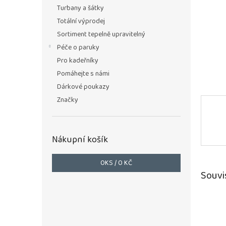
n
Turbany a šátky
e
Totální výprodej
l
Sortiment tepelně upravitelný
Péče o paruky
Pro kadeřníky
Pomáhejte s námi
Dárkové poukazy
Značky
Nákupní košík
0
KS /
0 KČ
Souvi