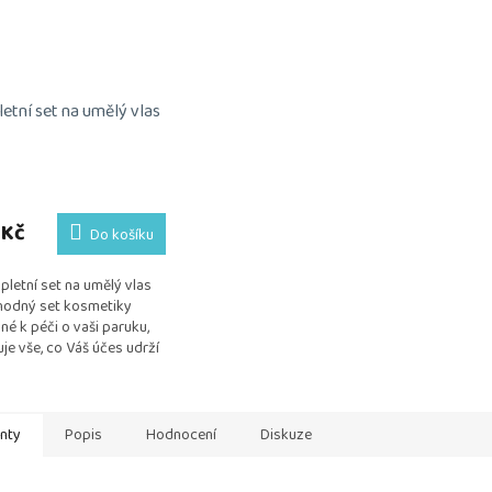
etní set na umělý vlas
rné
cení
ktu
 Kč
Do košíku
letní set na umělý vlas
odný set kosmetiky
né k péči o vaši paruku,
ček.
je vše, co Váš účes udrží
, přirozený a vzdušný.
ika je testována na...
anty
Popis
Hodnocení
Diskuze