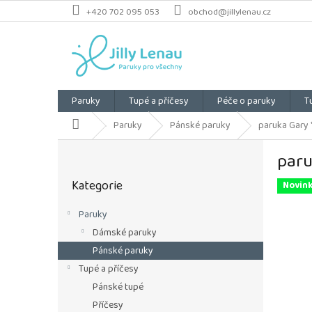
Přejít
+420 702 095 053
obchod@jillylenau.cz
na
obsah
Paruky
Tupé a příčesy
Péče o paruky
T
Domů
Paruky
Pánské paruky
paruka Gary *
P
paru
o
Přeskočit
s
Kategorie
kategorie
Novin
t
r
Paruky
a
Dámské paruky
n
n
Pánské paruky
í
Tupé a příčesy
p
Pánské tupé
a
Příčesy