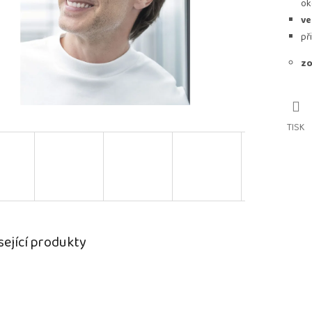
ok
ve
př
zo
TISK
sející produkty