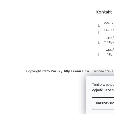
a
t
Kontakt
í
obcho
+420 
https:
m/jilly
https:
m/jilly
Copyright 2026
Paruky Jilly Lenau s.r.o.
. Všechna práva
Tento web po
vyjadřujete s
Nastaven