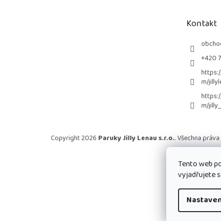
a
t
Kontakt
í
obcho
+420 
https:
m/jilly
https:
m/jilly
Copyright 2026
Paruky Jilly Lenau s.r.o.
. Všechna práva
Tento web po
vyjadřujete s
Nastaven