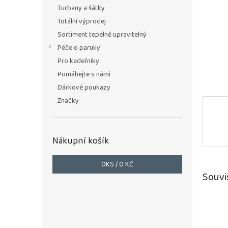
n
Turbany a šátky
e
Totální výprodej
l
Sortiment tepelně upravitelný
Péče o paruky
Pro kadeřníky
Pomáhejte s námi
Dárkové poukazy
Značky
Nákupní košík
0
KS /
0 KČ
Souvi