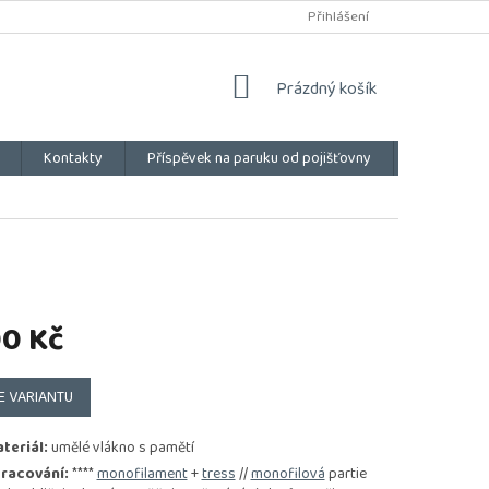
Přihlášení
NÁKUPNÍ
Prázdný košík
KOŠÍK
Kontakty
Příspěvek na paruku od pojišťovny
Vše o náku
90 Kč
E VARIANTU
teriál:
umělé vlákno s pamětí
racování:
****
monofilament
+
tress
//
monofilová
partie