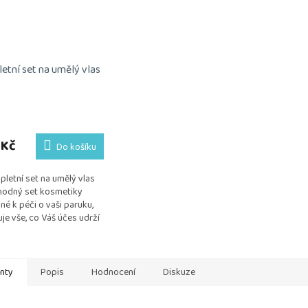
etní set na umělý vlas
rné
cení
ktu
 Kč
Do košíku
letní set na umělý vlas
odný set kosmetiky
né k péči o vaši paruku,
ček.
je vše, co Váš účes udrží
, přirozený a vzdušný.
ika je testována na...
anty
Popis
Hodnocení
Diskuze