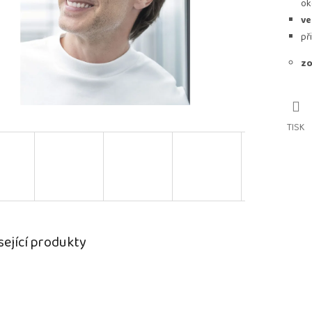
ok
ve
př
zo
TISK
sející produkty