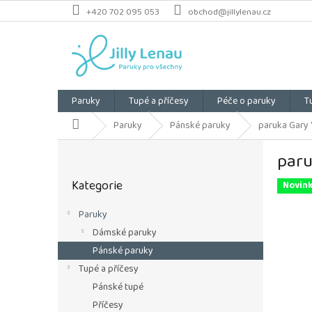
Přejít
+420 702 095 053
obchod@jillylenau.cz
na
obsah
Paruky
Tupé a příčesy
Péče o paruky
T
Domů
Paruky
Pánské paruky
paruka Gary *
P
paru
o
Přeskočit
s
Kategorie
kategorie
Novin
t
r
Paruky
a
Dámské paruky
n
n
Pánské paruky
í
Tupé a příčesy
p
Pánské tupé
a
Příčesy