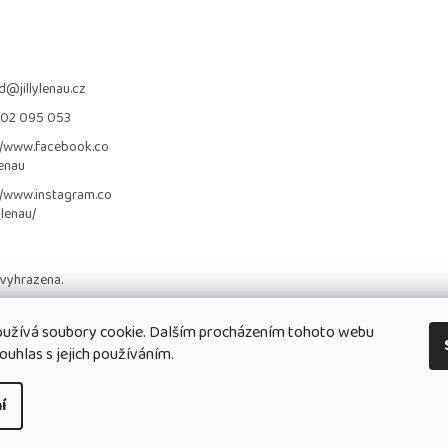
d
@
jillylenau.cz
702 095 053
//www.facebook.co
lenau
//www.instagram.co
_lenau/
 vyhrazena.
užívá soubory cookie. Dalším procházením tohoto webu
ouhlas s jejich používáním.
í