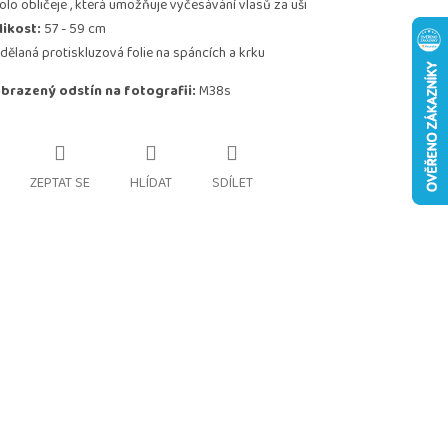
olo obličeje , která umožňuje vyčesávání vlasů za uši
likost:
57 - 59 cm
idělaná protiskluzová folie na spáncích a krku
brazený odstín na fotografii:
M38s
ZEPTAT SE
HLÍDAT
SDÍLET