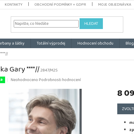
KONTAKTY
OBCHODNÍ PODMÍNKY + GDPR
MOJE OBJEDNÁVKA
HLEDAT
urbany a šátky
Totální výprodej
Hodnocení obchodu
Blog
***//
ka Gary ****//
2847/M2S
Průměrné
Neohodnoceno
Podrobnosti hodnocení
ka
hodnocení
8 0
produktu
je
0,0
Měrná
z
cena:
ZVOLT
5
hvězdiček.
ma
zp