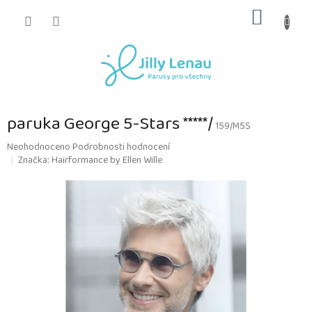
Přejít
NÁKUP
na
obsah
KOŠÍK
paruka George 5-Stars *****/
159/M5S
Průměrné
Neohodnoceno
Podrobnosti hodnocení
hodnocení
Značka:
Hairformance by Ellen Wille
produktu
je
0,0
z
5
hvězdiček.