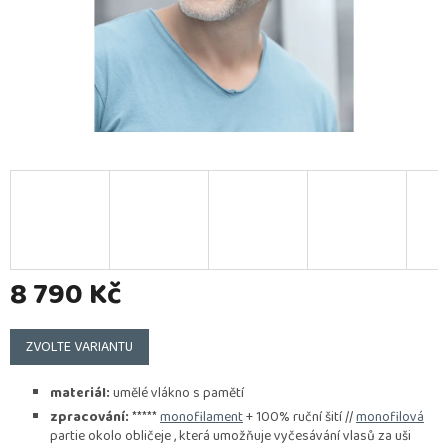
8 790 Kč
Měrná
cena:
ZVOLTE VARIANTU
materiál:
umělé vlákno s pamětí
zpracování:
*****
monofilament
+ 100% ruční šití //
monofilová
partie okolo obličeje , která umožňuje vyčesávání vlasů za uši