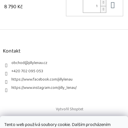
Do 
8 790 Kč
Z
á
p
a
Kontakt
t
í
obchod
@
jillylenau.cz
+420 702 095 053
https://www.facebook.com/jillylenau
https://www.instagram.com/jilly_lenau/
Vytvořil Shoptet
Tento web používá soubory cookie. Dalším procházením
Copyright 2026
Paruky Jilly Lenau s.r.o.
. Všechna práva vyhrazena.