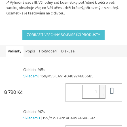
📌Výhodná sada III. Výhodný set kosmetiky potřebné k péči o vaši
z
paruku, obsahuje vše, co Váš účes udrží krásný, přirozený a vzdušný.
5
Kosmetika je testována na citlivou...
hvězdiček.
ZOBRAZIT VŠECHNY SOUVISEJÍCÍ PRODUKTY
Varianty
Popis
Hodnocení
Diskuze
Odstín: M5s
Skladem
| 159/M5S
EAN:
4048924686685
Do 
8 790 Kč
Odstín: M7s
Skladem 1
| 159/M7S
EAN:
4048924686692