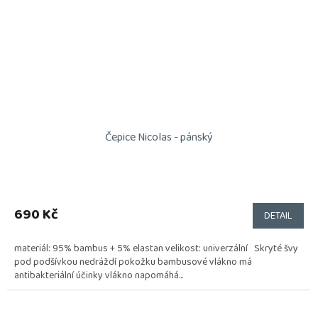
Čepice Nicolas - pánský
690 Kč
DETAIL
materiál: 95% bambus + 5% elastan velikost: univerzální Skryté švy
pod podšívkou nedráždí pokožku bambusové vlákno má
antibakteriální účinky vlákno napomáhá...