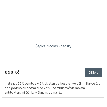
Čepice Nicolas - pánský
690 Kč
DETAIL
materiál: 95% bambus + 5% elastan velikost: univerzální Skryté švy
pod podšívkou nedráždí pokožku bambusové vlákno má
antibakteriální účinky vlákno napomáhá...