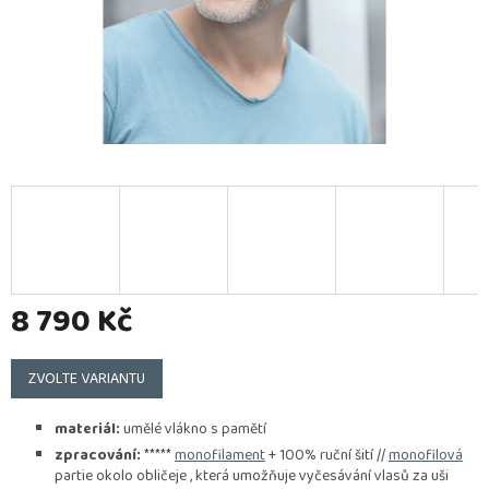
8 790 Kč
Měrná
cena:
ZVOLTE VARIANTU
materiál:
umělé vlákno s pamětí
zpracování:
*****
monofilament
+ 100% ruční šití //
monofilová
partie okolo obličeje , která umožňuje vyčesávání vlasů za uši