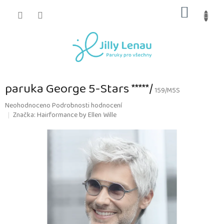
Přejít
NÁKUP
na
obsah
KOŠÍK
paruka George 5-Stars *****/
159/M5S
Průměrné
Neohodnoceno
Podrobnosti hodnocení
hodnocení
Značka:
Hairformance by Ellen Wille
produktu
je
0,0
z
5
hvězdiček.