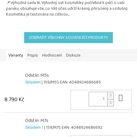
📌Výhodná sada III. Výhodný set kosmetiky potřebné k péči o vaši
z
paruku, obsahuje vše, co Váš účes udrží krásný, přirozený a vzdušný.
5
Kosmetika je testována na citlivou...
hvězdiček.
ZOBRAZIT VŠECHNY SOUVISEJÍCÍ PRODUKTY
Varianty
Popis
Hodnocení
Diskuze
Odstín: M5s
Skladem
| 159/M5S
EAN:
4048924686685
Do 
8 790 Kč
Odstín: M7s
Skladem 1
| 159/M7S
EAN:
4048924686692