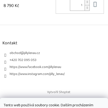
Do 
8 790 Kč
Z
á
p
a
Kontakt
t
í
obchod
@
jillylenau.cz
+420 702 095 053
https://www.facebook.com/jillylenau
https://www.instagram.com/jilly_lenau/
Vytvořil Shoptet
Tento web používá soubory cookie. Dalším procházením
Copyright 2026
Paruky Jilly Lenau s.r.o.
. Všechna práva vyhrazena.