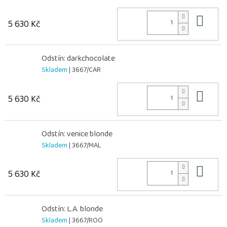
Do 
5 630 Kč
Odstín: darkchocolate
Skladem
| 3667/CAR
Do 
5 630 Kč
Odstín: venice blonde
Skladem
| 3667/MAL
Do 
5 630 Kč
Odstín: L.A. blonde
Skladem
| 3667/ROO