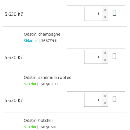
Do 
5 630 Kč
Odstín: champagne
Skladem
| 3667/PLU
Do 
5 630 Kč
Odstín: sandmulti rooted
5-8 dní
| 3667/ROO2
Do 
5 630 Kč
Odstín: hotchilli
5-8 dní
| 3667/BAM