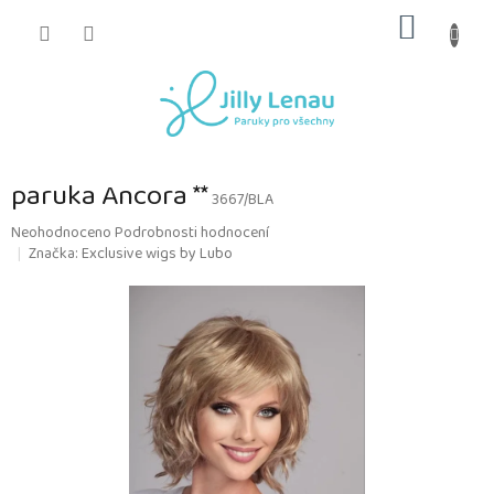
Přejít
NÁKUP
na
obsah
KOŠÍK
paruka Ancora **
3667/BLA
Průměrné
Neohodnoceno
Podrobnosti hodnocení
hodnocení
Značka:
Exclusive wigs by Lubo
produktu
je
0,0
z
5
hvězdiček.