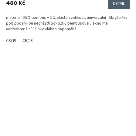
produktu
480 Kč
DETAIL
je
5,0
materiál: 95% bambus + 5% elastan velikost: univerzální Skryté švy
z
pod podšívkou nedráždí pokožku bambusové vlákno má
5
antibakteriální účinky vlákno napomáhá...
hvězdiček.
CR/19
CR/23