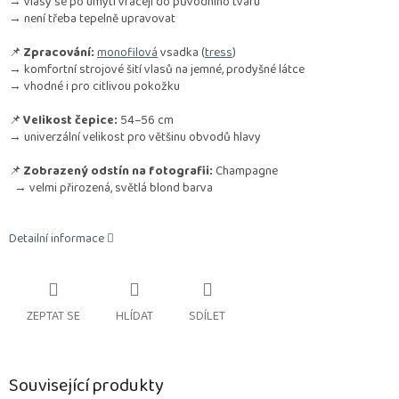
→ vlasy se po umytí vracejí do původního tvaru
→ není třeba tepelně upravovat
📌
Zpracování:
monofilová
vsadka (
tress
)
→ komfortní strojové šití vlasů na jemné, prodyšné látce
→ vhodné i pro citlivou pokožku
📌
Velikost čepice:
54–56 cm
→ univerzální velikost pro většinu obvodů hlavy
📌
Zobrazený odstín na fotografii:
Champagne
→ velmi přirozená, světlá blond barva
Detailní informace
ZEPTAT SE
HLÍDAT
SDÍLET
Související produkty