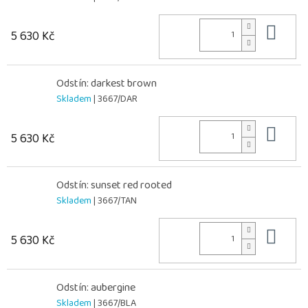
Do 
5 630 Kč
Odstín: darkest brown
Skladem
| 3667/DAR
Do 
5 630 Kč
Odstín: sunset red rooted
Skladem
| 3667/TAN
Do 
5 630 Kč
Odstín: aubergine
Skladem
| 3667/BLA