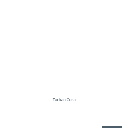
Turban Cora
Průměrné
hodnocení