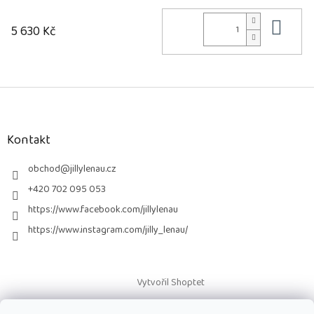
Do 
5 630 Kč
Z
á
p
a
Kontakt
t
í
obchod
@
jillylenau.cz
+420 702 095 053
https://www.facebook.com/jillylenau
https://www.instagram.com/jilly_lenau/
Vytvořil Shoptet