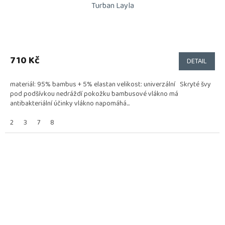
Turban Layla
710 Kč
DETAIL
materiál: 95% bambus + 5% elastan velikost: univerzální Skryté švy
pod podšívkou nedráždí pokožku bambusové vlákno má
antibakteriální účinky vlákno napomáhá...
2
3
7
8