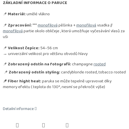
ZÁKLADNÍ INFORMACE O PARUCE
📌
Materiál:
umělé vlákno
📌
Zpracování:
***
monofilová
pěšinka +
monofilová
vsadka //
monofilová
partie okolo obličeje , která umožňuje vyčesávání vlasů za
uši
📌
Velikost čepice:
54–56 cm
→ univerzální velikost pro většinu obvodů hlavy
📌
Zobrazený odstín na fotografii:
champagne
rooted
📌
Zobrazený odstín styling:
candyblonde rooted, tobacco rooted
📌 Fiber hight heat:
paruka se může tepelně upravovat díky
memory efektu ( teplota do 130°, nesmí se překročit výše)
Detailní informace