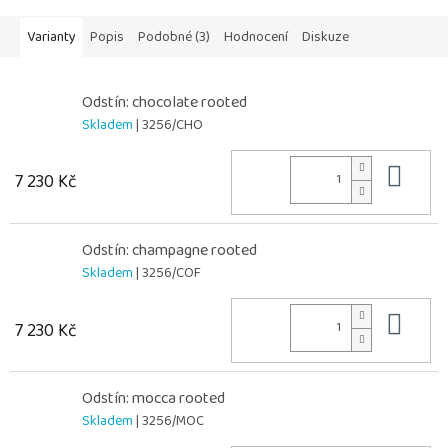
Varianty
Popis
Podobné (3)
Hodnocení
Diskuze
Odstín: chocolate rooted
Skladem
| 3256/CHO
Do 
7 230 Kč
Odstín: champagne rooted
Skladem
| 3256/COF
Do 
7 230 Kč
Odstín: mocca rooted
Skladem
| 3256/MOC