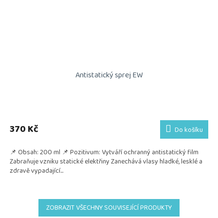
Antistatický sprej EW
370 Kč
Do košíku
📌 Obsah: 200 ml 📌 Pozitivum: Vytváří ochranný antistatický film
Zabraňuje vzniku statické elektřiny Zanechává vlasy hladké, lesklé a
zdravě vypadající...
ZOBRAZIT VŠECHNY SOUVISEJÍCÍ PRODUKTY