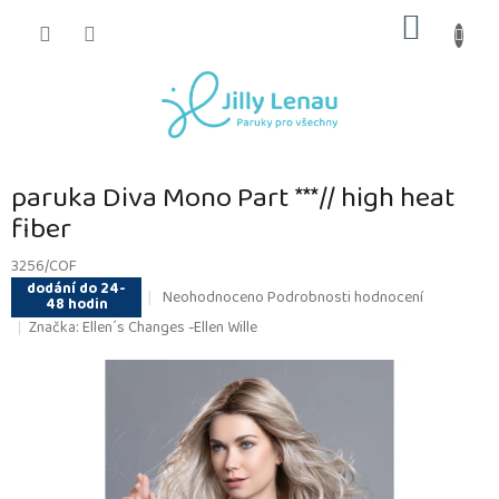
Přejít
NÁKUP
na
obsah
KOŠÍK
paruka Diva Mono Part ***// high heat
fiber
3256/COF
dodání do 24-
Průměrné
Neohodnoceno
Podrobnosti hodnocení
48 hodin
hodnocení
Značka:
Ellen´s Changes -Ellen Wille
produktu
je
0,0
z
5
hvězdiček.