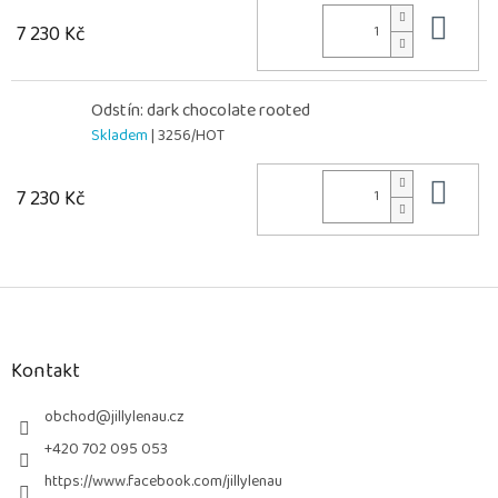
Do 
7 230 Kč
Odstín: dark chocolate rooted
Skladem
| 3256/HOT
Do 
7 230 Kč
Z
á
p
a
Kontakt
t
í
obchod
@
jillylenau.cz
+420 702 095 053
https://www.facebook.com/jillylenau