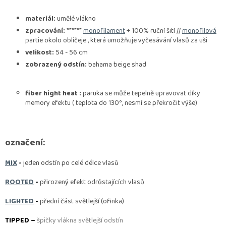
materiál:
umělé vlákno
zpracování:
******
monofilament
+ 100% ruční šití //
monofilová
partie okolo obličeje , která umožňuje vyčesávání vlasů za uši
velikost:
54 - 56 cm
zobrazený odstín:
bahama beige shad
fiber hight heat :
paruka se může tepelně
upravovat díky
memory efektu ( teplota do 130°, nesmí se překročit výše)
označení:
MIX
-
jeden odstín po celé délce vlasů
ROOTED
-
přirozený efekt odrůstajících vlasů
LIGHTED
-
přední část světlejší (ofinka)
TIPPED –
špičky vlákna světlejší odstín