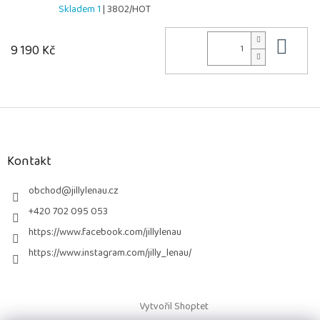
Skladem 1
| 3802/HOT
Do 
9 190 Kč
Z
á
p
a
Kontakt
t
í
obchod
@
jillylenau.cz
+420 702 095 053
https://www.facebook.com/jillylenau
https://www.instagram.com/jilly_lenau/
Vytvořil Shoptet