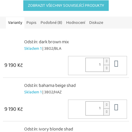
ZOBRAZIT VŠECHNY SOUVISEJÍCÍ PRODUKTY
Varianty
Popis
Podobné (8)
Hodnocení
Diskuze
Odstín: dark brown mix
Skladem 1
| 3802/BLA
Do 
9 190 Kč
Odstín: bahama beige shad
Skladem 1
| 3802/HAZ
Do 
9 190 Kč
Odstín: ivory blonde shad