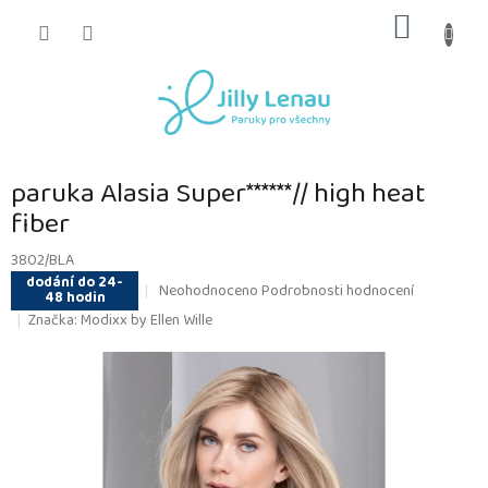
Přejít
NÁKUP
na
obsah
KOŠÍK
paruka Alasia Super******// high heat
fiber
3802/BLA
dodání do 24-
Průměrné
Neohodnoceno
Podrobnosti hodnocení
48 hodin
hodnocení
Značka:
Modixx by Ellen Wille
produktu
je
0,0
z
5
hvězdiček.