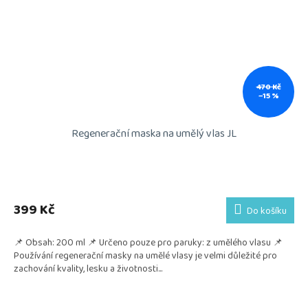
470 Kč
–15 %
Regenerační maska na umělý vlas JL
399 Kč
Do košíku
📌 Obsah: 200 ml 📌 Určeno pouze pro paruky: z umělého vlasu 📌
Používání regenerační masky na umělé vlasy je velmi důležité pro
zachování kvality, lesku a životnosti...