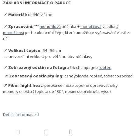
ZÁKLADNÍ INFORMACE O PARUCE
📌
Materiál:
umělé vlákno
📌
Zpracování:
***
monofilová
pěšinka +
monofilová
vsadka //
monofilová
partie okolo obličeje , která umožňuje vyčesávání vlasů za
uši
📌
Velikost čepice:
54–56 cm
→ univerzální velikost pro většinu obvodů hlavy
📌
Zobrazený odstín na fotografii:
champagne
rooted
📌
Zobrazený odstín styling:
candyblonde rooted, tobacco rooted
📌 Fiber hight heat:
paruka se může tepelně upravovat díky
memory efektu ( teplota do 130°, nesmí se překročit výše)
Detailní informace