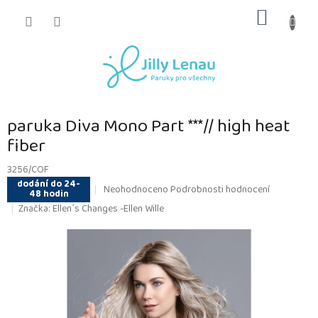
Přejít
NÁKUP
na
obsah
KOŠÍK
paruka Diva Mono Part ***// high heat
fiber
3256/COF
dodání do 24-
Průměrné
Neohodnoceno
Podrobnosti hodnocení
48 hodin
hodnocení
Značka:
Ellen´s Changes -Ellen Wille
produktu
je
0,0
z
5
hvězdiček.