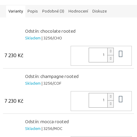
Varianty
Popis
Podobné (3)
Hodnocení
Diskuze
Odstín: chocolate rooted
Skladem
| 3256/CHO
Do 
7 230 Kč
Odstín: champagne rooted
Skladem
| 3256/COF
Do 
7 230 Kč
Odstín: mocca rooted
Skladem
| 3256/MOC