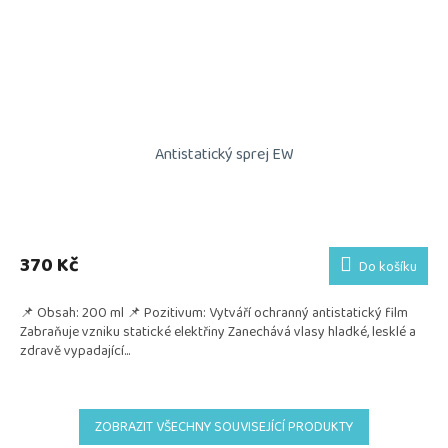
Antistatický sprej EW
370 Kč
Do košíku
📌 Obsah: 200 ml 📌 Pozitivum: Vytváří ochranný antistatický film
Zabraňuje vzniku statické elektřiny Zanechává vlasy hladké, lesklé a
zdravě vypadající...
ZOBRAZIT VŠECHNY SOUVISEJÍCÍ PRODUKTY