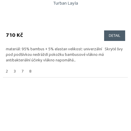
Turban Layla
710 Kč
DETAIL
materiál: 95% bambus + 5% elastan velikost: univerzální Skryté švy
pod podšívkou nedráždí pokožku bambusové vlákno má
antibakteriální účinky vlákno napomáhá...
2
3
7
8