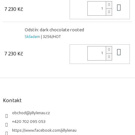
Do 
7 230 Kč
Odstín: dark chocolate rooted
Skladem
| 3256/HOT
Do 
7 230 Kč
Z
á
p
a
Kontakt
t
í
obchod
@
jillylenau.cz
+420 702 095 053
https://www.facebook.com/jillylenau