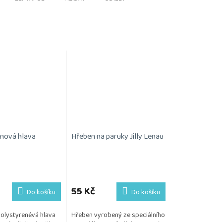
nová hlava
Hřeben na paruky Jilly Lenau
55 Kč
Do košíku
Do košíku
polystyrenévá hlava
Hřeben vyrobený ze speciálního