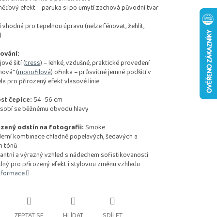
vý efekt – paruka si po umytí zachová původní tvar
odná pro tepelnou úpravu (nelze fénovat, žehlit,
)
ování:
vé šití (
tress
) – lehké, vzdušné, praktické provedení
ová“ (
monofilová
) ofinka – průsvitné jemné podšití v
ela pro přirozený efekt vlasové linie
st čepice:
54–56 cm
sobí se běžnému obvodu hlavy
zený odstín na fotografii:
Smoke
í kombinace chladně popelavých, šedavých a
h tónů
tní a výrazný vzhled s nádechem sofistikovanosti
 pro přirozený efekt i stylovou změnu vzhledu
informace
ZEPTAT SE
HLÍDAT
SDÍLET