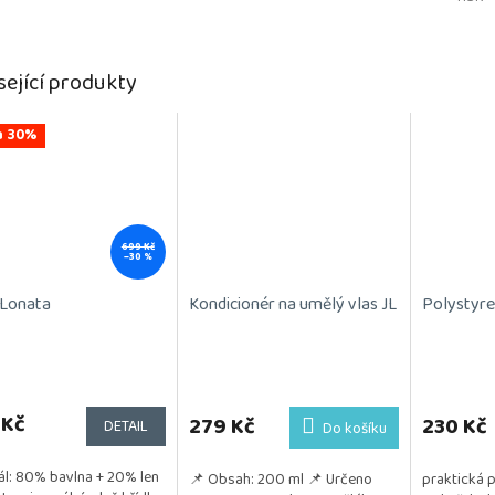
sející produkty
a 30%
699 Kč
–30 %
 Lonata
Kondicionér na umělý vlas JL
Polystyre
rné
Průměrné
cení
hodnocení
ktu
 Kč
produktu
279 Kč
230 Kč
DETAIL
Do košíku
je
5,0
ál: 80% bavlna + 20% len
📌 Obsah: 200 ml 📌 Určeno
praktická 
z