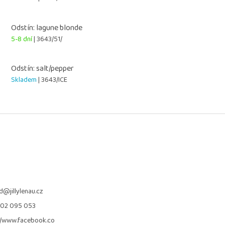
Odstín: lagune blonde
5-8 dní
| 3643/51/
Odstín: salt/pepper
Skladem
| 3643/ICE
d
@
jillylenau.cz
702 095 053
//www.facebook.co