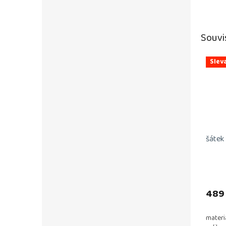
Souvi
Slev
šátek
Průmě
hodno
produ
489
je
5,0
materi
z