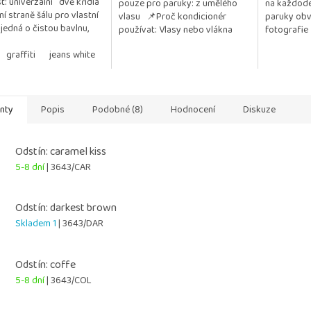
st: univerzální dvě křídla
pouze pro paruky: z umělého
na každode
5
í straně šálu pro vlastní
vlasu 📌Proč kondicionér
paruky obv
ček.
hvězdiček.
 jedná o čistou bavlnu,
používat: Vlasy nebo vlákna
fotografie
kýchkoliv přídavků a
paruky zůstávají jemné, hladké
..
graffiti
jeans white
taupe
white blossom
a lesklé Chrání před...
anty
Popis
Podobné (8)
Hodnocení
Diskuze
Odstín: caramel kiss
5-8 dní
| 3643/CAR
Odstín: darkest brown
Skladem 1
| 3643/DAR
Odstín: coffe
5-8 dní
| 3643/COL