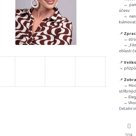
→ paměťo
účesu
→ není vh
kulmovat
📌
Zprac
→ strojo
→ „Film
oblasti č
📌
Veliko
→ přizpů
📌
Zobra
→ Modern
stříbrnýc
→ Elegan
→ Vhodný
Detailní 
TISK