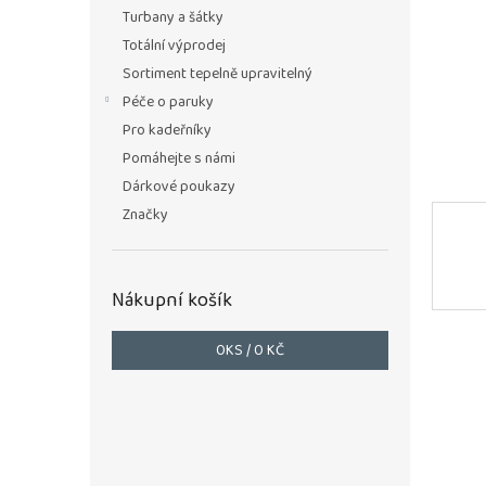
n
Turbany a šátky
e
Totální výprodej
l
Sortiment tepelně upravitelný
Péče o paruky
Pro kadeřníky
Pomáhejte s námi
Dárkové poukazy
Značky
Nákupní košík
0
KS /
0 KČ