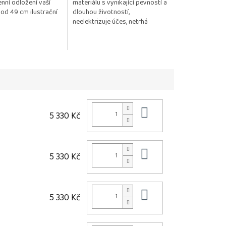
nní odložení vaší
materiálu s vynikající pevností a
od 49 cm ilustrační
dlouhou životností,
neelektrizuje účes, netrhá
monofilovou podložku
Posíláme 1 kus.
Do košíku
5 330 Kč
Do košíku
5 330 Kč
Do košíku
5 330 Kč