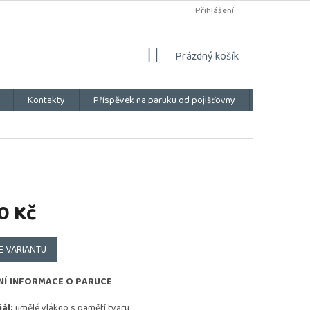
Přihlášení
NÁKUPNÍ
Prázdný košík
KOŠÍK
Kontakty
Příspěvek na paruku od pojišťovny
Vše o náku
0 Kč
E VARIANTU
NÍ INFORMACE O PARUCE
ál:
umělé vlákno s pamětí tvaru