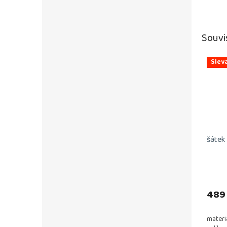
Souvi
Slev
šátek
Průmě
hodno
produ
489
je
5,0
materi
z