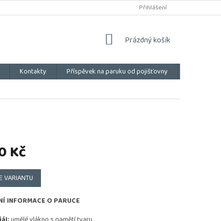
Přihlášení
NÁKUPNÍ
Prázdný košík
KOŠÍK
Kontakty
Příspěvek na paruku od pojišťovny
Vše o náku
0 Kč
E VARIANTU
NÍ INFORMACE O PARUCE
ál:
umělé vlákno s pamětí tvaru