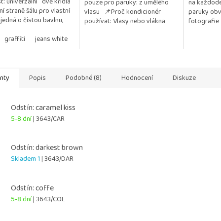
st: univerzální dvě křídla
pouze pro paruky: z umělého
na každode
5
í straně šálu pro vlastní
vlasu 📌Proč kondicionér
paruky obv
ček.
hvězdiček.
 jedná o čistou bavlnu,
používat: Vlasy nebo vlákna
fotografie
kýchkoliv přídavků a
paruky zůstávají jemné, hladké
..
graffiti
jeans white
taupe
white blossom
a lesklé Chrání před...
anty
Popis
Podobné (8)
Hodnocení
Diskuze
Odstín: caramel kiss
5-8 dní
| 3643/CAR
Odstín: darkest brown
Skladem 1
| 3643/DAR
Odstín: coffe
5-8 dní
| 3643/COL