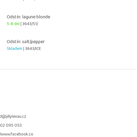
Odstín: lagune blonde
5-8 dní
| 3643/51/
Odstín: salt/pepper
Skladem
| 3643/ICE
d
@
jillylenau.cz
702 095 053
//www.facebook.co