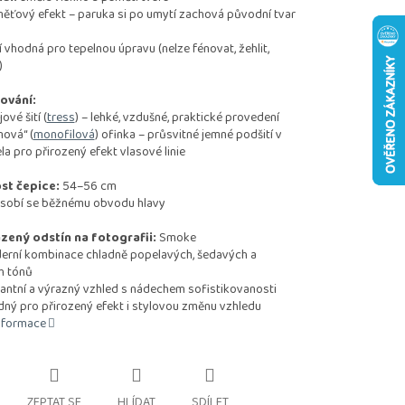
vý efekt – paruka si po umytí zachová původní tvar
odná pro tepelnou úpravu (nelze fénovat, žehlit,
)
ování:
vé šití (
tress
) – lehké, vzdušné, praktické provedení
ová“ (
monofilová
) ofinka – průsvitné jemné podšití v
ela pro přirozený efekt vlasové linie
st čepice:
54–56 cm
sobí se běžnému obvodu hlavy
zený odstín na fotografii:
Smoke
í kombinace chladně popelavých, šedavých a
h tónů
tní a výrazný vzhled s nádechem sofistikovanosti
 pro přirozený efekt i stylovou změnu vzhledu
informace
ZEPTAT SE
HLÍDAT
SDÍLET