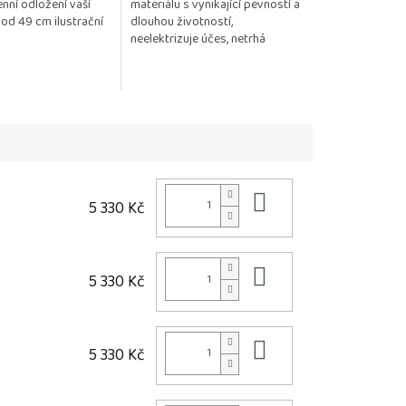
nní odložení vaší
materiálu s vynikající pevností a
od 49 cm ilustrační
dlouhou životností,
neelektrizuje účes, netrhá
monofilovou podložku
Posíláme 1 kus.
Do košíku
5 330 Kč
Do košíku
5 330 Kč
Do košíku
5 330 Kč