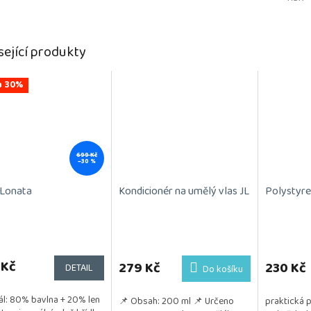
sející produkty
a 30%
699 Kč
–30 %
 Lonata
Kondicionér na umělý vlas JL
Polystyre
rné
Průměrné
cení
hodnocení
ktu
 Kč
produktu
279 Kč
230 Kč
DETAIL
Do košíku
je
5,0
ál: 80% bavlna + 20% len
📌 Obsah: 200 ml 📌 Určeno
praktická 
z