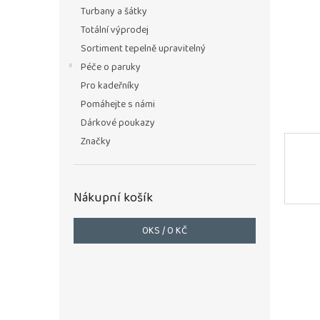
n
Turbany a šátky
e
Totální výprodej
l
Sortiment tepelně upravitelný
Péče o paruky
Pro kadeřníky
Pomáhejte s námi
Dárkové poukazy
Značky
Nákupní košík
0
KS /
0 KČ