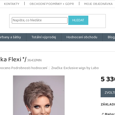
KONTAKTY
OBCHODNÍ PODMÍNKY + GDPR
MOJE OBJEDNÁVKA
HLEDAT
urbany a šátky
Totální výprodej
Hodnocení obchodu
Blog
ka Flexi */
3643/MIN
é
noceno
Podrobnosti hodnocení
Značka:
Exclusive wigs by Lubo
ní
5 33
u
Měrná
cena:
ZVOLT
k.
ZÁKLAD
📌
Materi