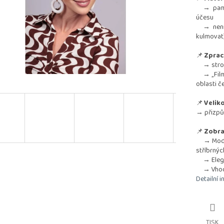
→ paměťo
účesu
→ není vh
kulmovat
📌
Zprac
→ strojo
→ „Film
oblasti č
📌
Veliko
→ přizpů
📌
Zobra
→ Modern
stříbrnýc
→ Elegan
→ Vhodný
Detailní 
TISK