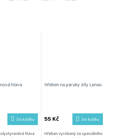
nová hlava
Hřeben na paruky Jilly Lenau
55 Kč
Do košíku
Do košíku
polystyrenévá hlava
Hřeben vyrobený ze speciálního