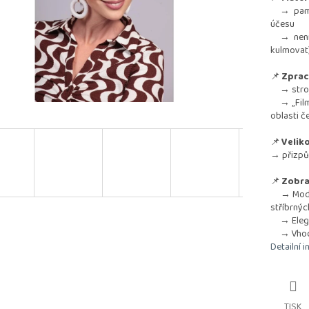
→ paměťo
účesu
→ není vh
kulmovat
📌
Zprac
→ strojo
→ „Film
oblasti č
📌
Veliko
→ přizpů
📌
Zobra
→ Modern
stříbrnýc
→ Elegan
→ Vhodný
Detailní 
TISK