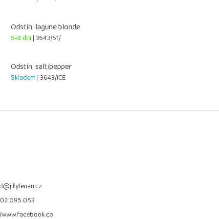
Odstín: lagune blonde
5-8 dní
| 3643/51/
Odstín: salt/pepper
Skladem
| 3643/ICE
d
@
jillylenau.cz
702 095 053
//www.facebook.co