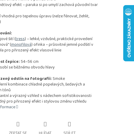
vý efekt – paruka si po umytí zachová původní tvar
odná pro tepelnou úpravu (nelze fénovat, žehlit,
)
ování:
vé šití (
tress
) – lehké, vzdušné, praktické provedení
ová“ (
monofilová
) ofinka – průsvitné jemné podšití v
ela pro přirozený efekt vlasové linie
st čepice:
54–56 cm
sobí se běžnému obvodu hlavy
zený odstín na fotografii:
Smoke
í kombinace chladně popelavých, šedavých a
h tónů
tní a výrazný vzhled s nádechem sofistikovanosti
 pro přirozený efekt i stylovou změnu vzhledu
informace
ZEPTAT SE
HLÍDAT
SDÍLET