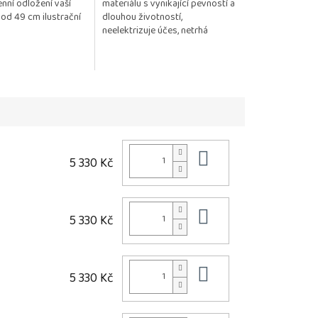
nní odložení vaší
materiálu s vynikající pevností a
od 49 cm ilustrační
dlouhou životností,
neelektrizuje účes, netrhá
monofilovou podložku
Posíláme 1 kus.
Do košíku
5 330 Kč
Do košíku
5 330 Kč
Do košíku
5 330 Kč