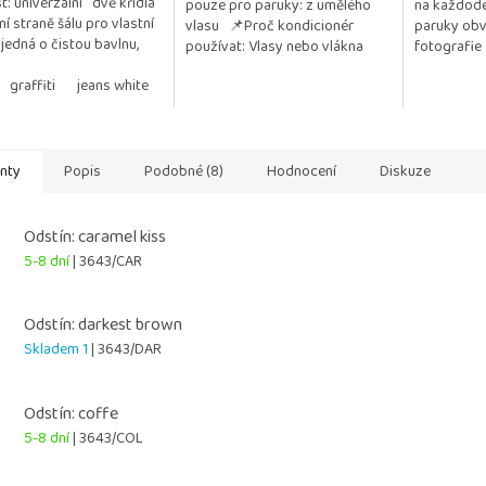
st: univerzální dvě křídla
pouze pro paruky: z umělého
na každode
5
í straně šálu pro vlastní
vlasu 📌Proč kondicionér
paruky obv
ček.
hvězdiček.
 jedná o čistou bavlnu,
používat: Vlasy nebo vlákna
fotografie
kýchkoliv přídavků a
paruky zůstávají jemné, hladké
..
graffiti
jeans white
taupe
white blossom
a lesklé Chrání před...
anty
Popis
Podobné (8)
Hodnocení
Diskuze
Odstín: caramel kiss
5-8 dní
| 3643/CAR
Odstín: darkest brown
Skladem 1
| 3643/DAR
Odstín: coffe
5-8 dní
| 3643/COL