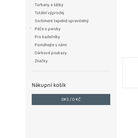
n
Turbany a šátky
e
Totální výprodej
l
Sortiment tepelně upravitelný
Péče o paruky
Pro kadeřníky
Pomáhejte s námi
Dárkové poukazy
Značky
Nákupní košík
0
KS /
0 KČ