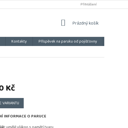
Přihlášení
NÁKUPNÍ
Prázdný košík
KOŠÍK
Kontakty
Příspěvek na paruku od pojišťovny
Vše o náku
0 Kč
E VARIANTU
NÍ INFORMACE O PARUCE
ál:
umělé vlákno s pamětí tvaru