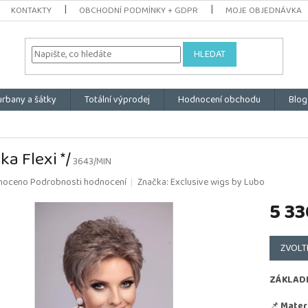
KONTAKTY
OBCHODNÍ PODMÍNKY + GDPR
MOJE OBJEDNÁVKA
HLEDAT
urbany a šátky
Totální výprodej
Hodnocení obchodu
Blog
ka Flexi */
3643/MIN
é
noceno
Podrobnosti hodnocení
Značka:
Exclusive wigs by Lubo
ní
5 33
u
Měrná
cena:
ZVOLT
k.
ZÁKLAD
📌
Materi