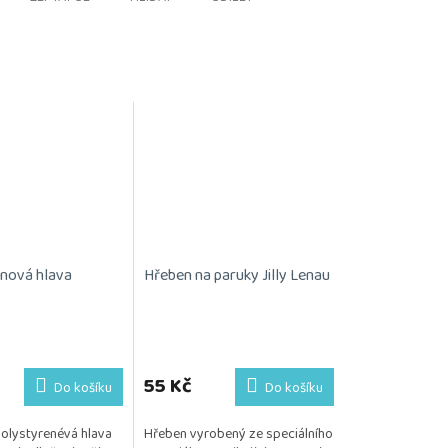
nová hlava
Hřeben na paruky Jilly Lenau
55 Kč
Do košíku
Do košíku
polystyrenévá hlava
Hřeben vyrobený ze speciálního