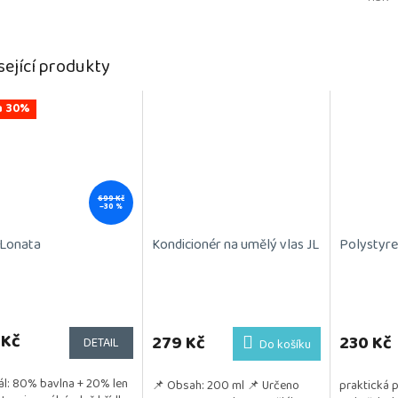
sející produkty
a 30%
699 Kč
–30 %
 Lonata
Kondicionér na umělý vlas JL
Polystyre
rné
Průměrné
cení
hodnocení
ktu
 Kč
produktu
279 Kč
230 Kč
DETAIL
Do košíku
je
5,0
ál: 80% bavlna + 20% len
📌 Obsah: 200 ml 📌 Určeno
praktická 
z