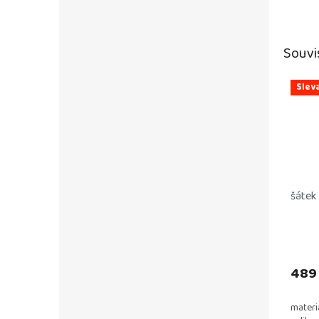
Souvi
Slev
šátek
Průmě
hodno
produ
489
je
5,0
materi
z