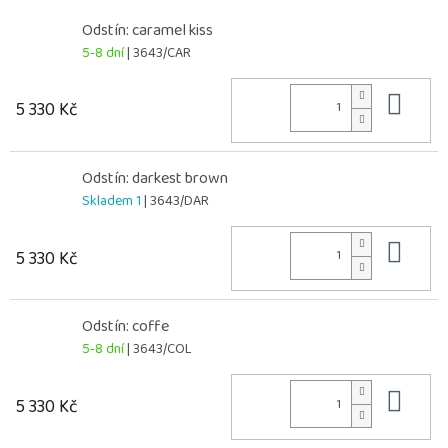
Odstín: caramel kiss
5-8 dní
| 3643/CAR
Do 
5 330 Kč
Odstín: darkest brown
Skladem 1
| 3643/DAR
Do 
5 330 Kč
Odstín: coffe
5-8 dní
| 3643/COL
Do 
5 330 Kč