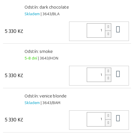
Odstín: dark chocolate
Skladem
| 3643/BLA
Do 
5 330 Kč
Odstín: smoke
5-8 dní
| 3643/HON
Do 
5 330 Kč
Odstín: venice blonde
Skladem
| 3643/BAM
Do 
5 330 Kč