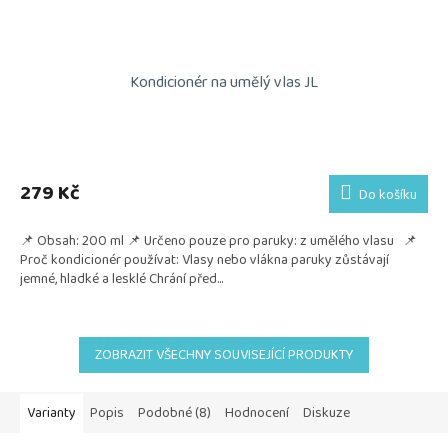
Kondicionér na umělý vlas JL
Průměrné
hodnocení
produktu
279 Kč
Do košíku
je
5,0
📌 Obsah: 200 ml 📌 Určeno pouze pro paruky: z umělého vlasu 📌
z
Proč kondicionér používat: Vlasy nebo vlákna paruky zůstávají
5
jemné, hladké a lesklé Chrání před...
hvězdiček.
ZOBRAZIT VŠECHNY SOUVISEJÍCÍ PRODUKTY
Varianty
Popis
Podobné (8)
Hodnocení
Diskuze