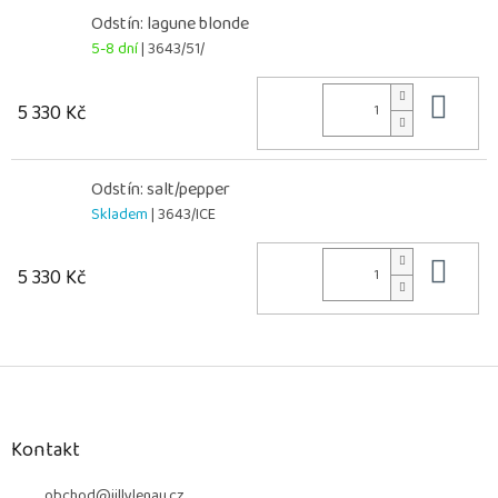
Odstín: lagune blonde
5-8 dní
| 3643/51/
Do 
5 330 Kč
Odstín: salt/pepper
Skladem
| 3643/ICE
Do 
5 330 Kč
Z
á
p
a
Kontakt
t
obchod
@
jillylenau.cz