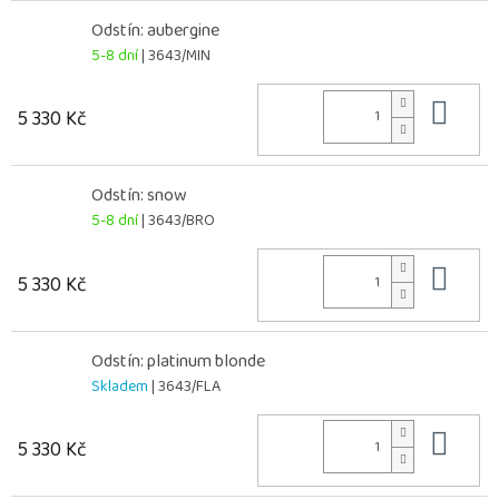
Odstín: aubergine
5-8 dní
| 3643/MIN
Do 
5 330 Kč
Odstín: snow
5-8 dní
| 3643/BRO
Do 
5 330 Kč
Odstín: platinum blonde
Skladem
| 3643/FLA
Do 
5 330 Kč