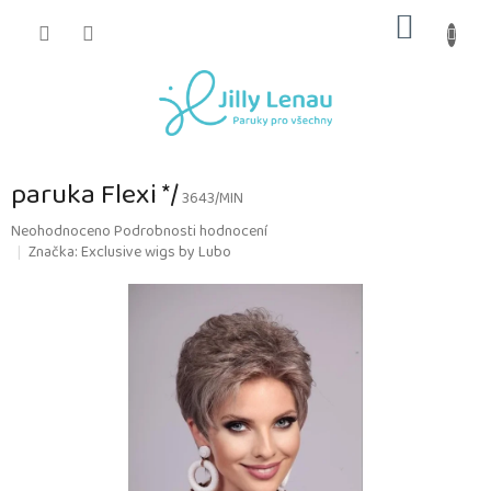
Přejít
NÁKUP
na
obsah
KOŠÍK
paruka Flexi */
3643/MIN
Průměrné
Neohodnoceno
Podrobnosti hodnocení
hodnocení
Značka:
Exclusive wigs by Lubo
produktu
je
0,0
z
5
hvězdiček.