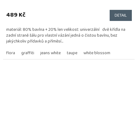
Průměrné
hodnocení
produktu
489 Kč
DETAIL
je
5,0
materiál: 80% bavlna + 20% len velikost: univerzální dvě křídla na
z
zadní straně šálu pro vlastní vázání jedná o čistou bavlnu, bez
5
jakýchkoliv přídavků a příměsí...
hvězdiček.
flora
graffiti
jeans white
taupe
white blossom