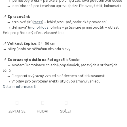
→ paměťový efekt – paruka si po umytí zachová původní tvar účesu
→ není vhodná pro tepelnou úpravu (nelze fénovat, žehlit, kulmovat)
📌
Zpracování:
→ strojové šití (
tress
) – lehké, vzdušné, praktické provedení
→ „Filmová“ (
monofilová
) ofinka – průsvitné jemné podšití v oblasti
čela pro přirozený efekt vlasové linie
📌
Velikost čepice:
54–56 cm
→ přizpůsobí se běžnému obvodu hlavy
📌
Zobrazený odstín na fotografii:
Smoke
→ Moderní kombinace chladně popelavých, šedavých a stříbrných
tónů
→ Elegantní a výrazný vzhled s nádechem sofistikovanosti
→ Vhodný pro přirozený efekt i stylovou změnu vzhledu
Detailní informace
ZEPTAT SE
HLÍDAT
SDÍLET