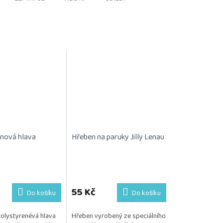
nová hlava
Hřeben na paruky Jilly Lenau
55 Kč
Do košíku
Do košíku
polystyrenévá hlava
Hřeben vyrobený ze speciálního