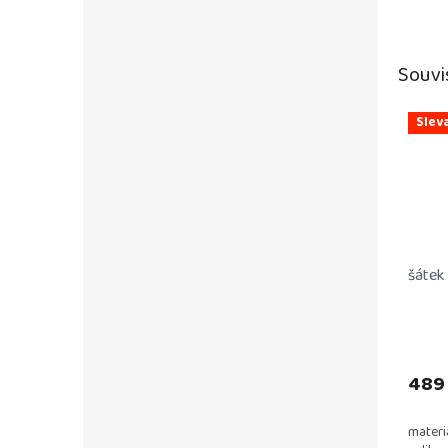
Souvi
Slev
šátek
Průmě
hodno
produ
489
je
5,0
materi
z