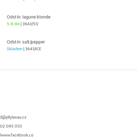
Odstín: lagune blonde
5-8 dní
| 3643/51/
Odstín: salt/pepper
Skladem
| 3643/ICE
d
@
jillylenau.cz
702 095 053
//www.facebook.co