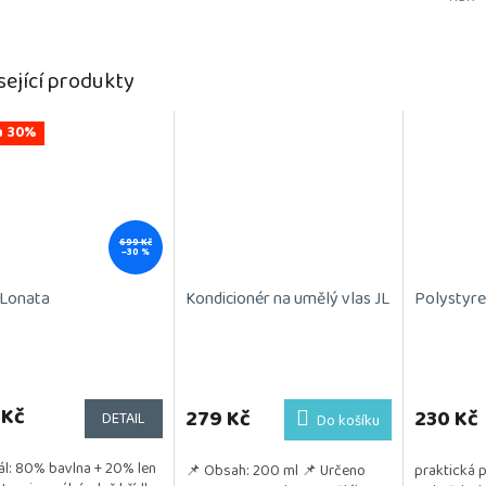
sející produkty
a 30%
699 Kč
–30 %
 Lonata
Kondicionér na umělý vlas JL
Polystyre
rné
Průměrné
cení
hodnocení
ktu
 Kč
produktu
279 Kč
230 Kč
DETAIL
Do košíku
je
5,0
ál: 80% bavlna + 20% len
📌 Obsah: 200 ml 📌 Určeno
praktická 
z