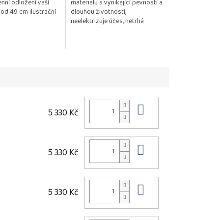
nní odložení vaší
materiálu s vynikající pevností a
od 49 cm ilustrační
dlouhou životností,
neelektrizuje účes, netrhá
monofilovou podložku
Posíláme 1 kus.
Do košíku
5 330 Kč
Do košíku
5 330 Kč
Do košíku
5 330 Kč