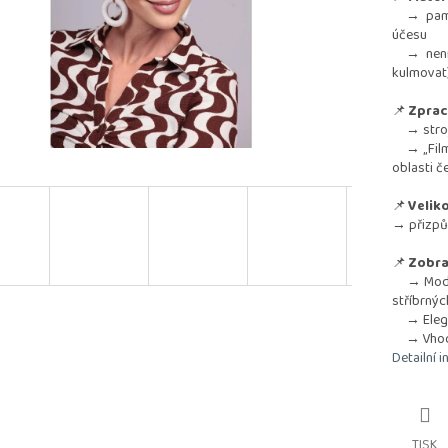
→ paměťo
účesu
→ není vh
kulmovat
📌
Zprac
→ strojo
→ „Film
oblasti č
📌
Veliko
→ přizpů
📌
Zobra
→ Modern
stříbrnýc
→ Elegan
→ Vhodný
Detailní 
TISK