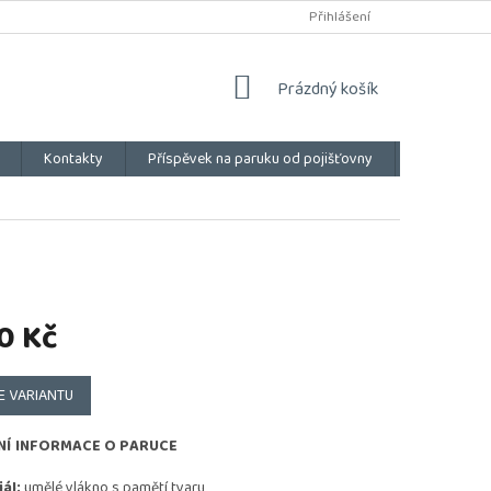
Přihlášení
NÁKUPNÍ
Prázdný košík
KOŠÍK
Kontakty
Příspěvek na paruku od pojišťovny
Vše o náku
0 Kč
E VARIANTU
NÍ INFORMACE O PARUCE
ál:
umělé vlákno s pamětí tvaru