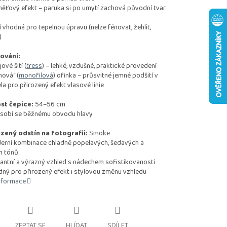
vý efekt – paruka si po umytí zachová původní tvar
odná pro tepelnou úpravu (nelze fénovat, žehlit,
)
ování:
vé šití (
tress
) – lehké, vzdušné, praktické provedení
ová“ (
monofilová
) ofinka – průsvitné jemné podšití v
ela pro přirozený efekt vlasové linie
st čepice:
54–56 cm
sobí se běžnému obvodu hlavy
zený odstín na fotografii:
Smoke
í kombinace chladně popelavých, šedavých a
h tónů
tní a výrazný vzhled s nádechem sofistikovanosti
 pro přirozený efekt i stylovou změnu vzhledu
informace
ZEPTAT SE
HLÍDAT
SDÍLET