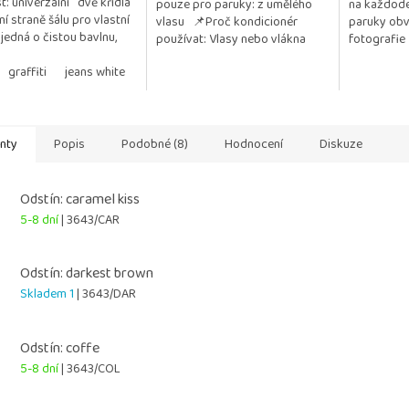
st: univerzální dvě křídla
pouze pro paruky: z umělého
na každode
5
í straně šálu pro vlastní
vlasu 📌Proč kondicionér
paruky obv
ček.
hvězdiček.
 jedná o čistou bavlnu,
používat: Vlasy nebo vlákna
fotografie
kýchkoliv přídavků a
paruky zůstávají jemné, hladké
..
graffiti
jeans white
taupe
white blossom
a lesklé Chrání před...
anty
Popis
Podobné (8)
Hodnocení
Diskuze
Odstín: caramel kiss
5-8 dní
| 3643/CAR
Odstín: darkest brown
Skladem 1
| 3643/DAR
Odstín: coffe
5-8 dní
| 3643/COL