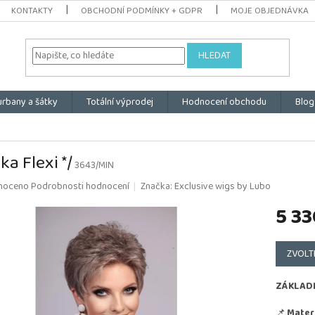
KONTAKTY
OBCHODNÍ PODMÍNKY + GDPR
MOJE OBJEDNÁVKA
HLEDAT
urbany a šátky
Totální výprodej
Hodnocení obchodu
Blog
ka Flexi */
3643/MIN
é
noceno
Podrobnosti hodnocení
Značka:
Exclusive wigs by Lubo
ní
5 33
u
Měrná
cena:
ZVOLT
k.
ZÁKLAD
📌
Materi