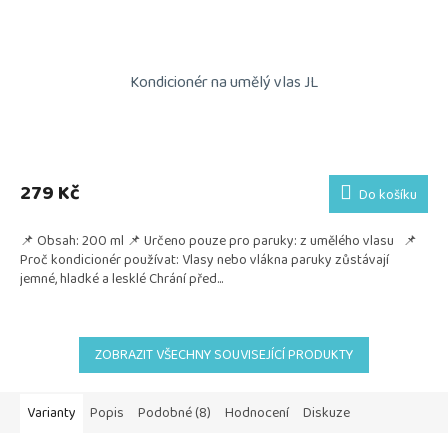
Kondicionér na umělý vlas JL
Průměrné
hodnocení
produktu
279 Kč
Do košíku
je
5,0
📌 Obsah: 200 ml 📌 Určeno pouze pro paruky: z umělého vlasu 📌
z
Proč kondicionér používat: Vlasy nebo vlákna paruky zůstávají
5
jemné, hladké a lesklé Chrání před...
hvězdiček.
ZOBRAZIT VŠECHNY SOUVISEJÍCÍ PRODUKTY
Varianty
Popis
Podobné (8)
Hodnocení
Diskuze