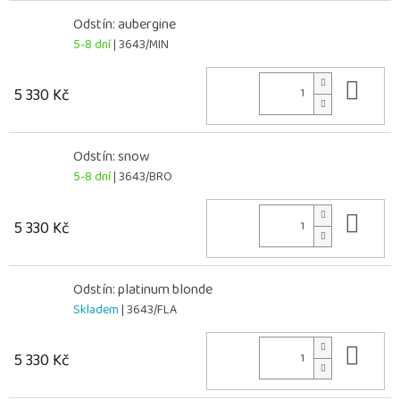
Odstín: aubergine
5-8 dní
| 3643/MIN
Do 
5 330 Kč
Odstín: snow
5-8 dní
| 3643/BRO
Do 
5 330 Kč
Odstín: platinum blonde
Skladem
| 3643/FLA
Do 
5 330 Kč