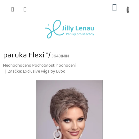
Přejít
NÁKUP
na
obsah
KOŠÍK
paruka Flexi */
3643/MIN
Průměrné
Neohodnoceno
Podrobnosti hodnocení
hodnocení
Značka:
Exclusive wigs by Lubo
produktu
je
0,0
z
5
hvězdiček.