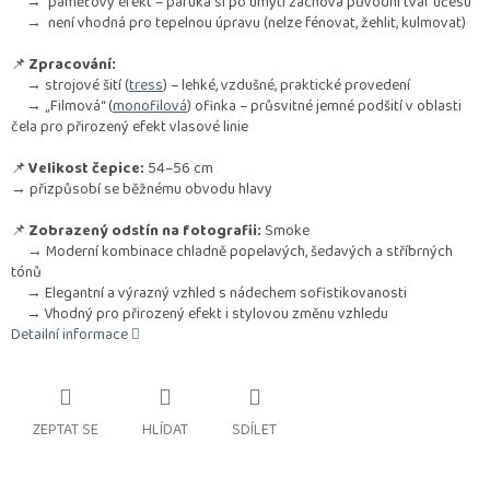
→ paměťový efekt – paruka si po umytí zachová původní tvar účesu
→ není vhodná pro tepelnou úpravu (nelze fénovat, žehlit, kulmovat)
📌
Zpracování:
→ strojové šití (
tress
) – lehké, vzdušné, praktické provedení
→ „Filmová“ (
monofilová
) ofinka – průsvitné jemné podšití v oblasti
čela pro přirozený efekt vlasové linie
📌
Velikost čepice:
54–56 cm
→ přizpůsobí se běžnému obvodu hlavy
📌
Zobrazený odstín na fotografii:
Smoke
→ Moderní kombinace chladně popelavých, šedavých a stříbrných
tónů
→ Elegantní a výrazný vzhled s nádechem sofistikovanosti
→ Vhodný pro přirozený efekt i stylovou změnu vzhledu
Detailní informace
ZEPTAT SE
HLÍDAT
SDÍLET