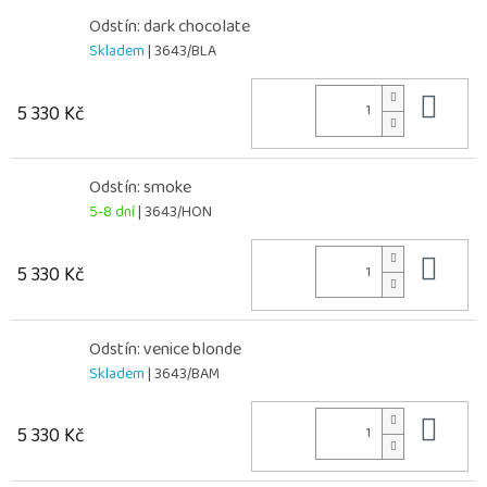
Odstín: dark chocolate
Skladem
| 3643/BLA
Do 
5 330 Kč
Odstín: smoke
5-8 dní
| 3643/HON
Do 
5 330 Kč
Odstín: venice blonde
Skladem
| 3643/BAM
Do 
5 330 Kč