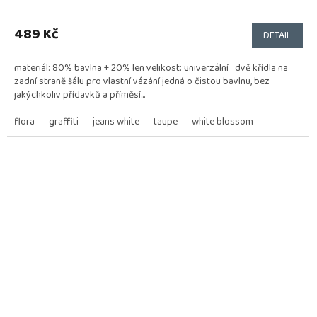
Průměrné
hodnocení
produktu
489 Kč
DETAIL
je
5,0
materiál: 80% bavlna + 20% len velikost: univerzální dvě křídla na
z
zadní straně šálu pro vlastní vázání jedná o čistou bavlnu, bez
5
jakýchkoliv přídavků a příměsí...
hvězdiček.
flora
graffiti
jeans white
taupe
white blossom