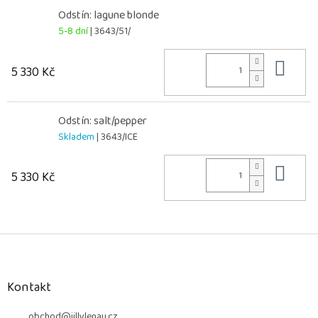
Odstín: lagune blonde
5-8 dní
| 3643/51/
Do 
5 330 Kč
Odstín: salt/pepper
Skladem
| 3643/ICE
Do 
5 330 Kč
Z
á
p
a
Kontakt
t
obchod
@
jillylenau.cz