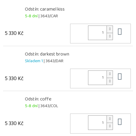
Odstín: caramel kiss
5-8 dní
| 3643/CAR
Do 
5 330 Kč
Odstín: darkest brown
Skladem 1
| 3643/DAR
Do 
5 330 Kč
Odstín: coffe
5-8 dní
| 3643/COL
Do 
5 330 Kč