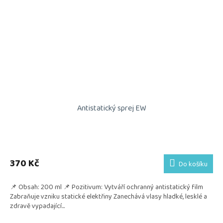
Antistatický sprej EW
370 Kč
Do košíku
📌 Obsah: 200 ml 📌 Pozitivum: Vytváří ochranný antistatický film
Zabraňuje vzniku statické elektřiny Zanechává vlasy hladké, lesklé a
zdravě vypadající...