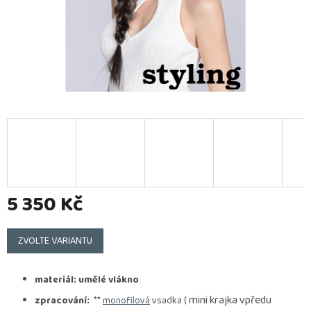
5 350 Kč
Měrná
cena:
ZVOLTE VARIANTU
materiál: umělé vlákno
mini krajka vpředu
zpracování:
**
monofilová
vsadka (