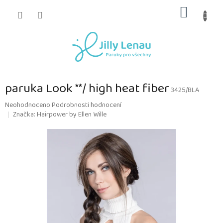
Přejít
NÁKUP
na
obsah
KOŠÍK
paruka Look **/ high heat fiber
3425/BLA
Průměrné
Neohodnoceno
Podrobnosti hodnocení
hodnocení
Značka:
Hairpower by Ellen Wille
produktu
je
0,0
z
5
hvězdiček.