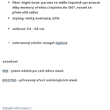
fiber hight heat: paruka se může tepelně upravovat
díky memory efektu ( teplota do 130°, nesmí se
překročit výše)
styling: vlnitý, kudrnytý, střih
velikost: 54 - 56 cm
zobrazený odstín: nougat
lighted
označení:
MIX
- jeden odstín po celé délce vlasů
ROOTED
-
přirozený efect odrůstajících vlasů
Detailní informace