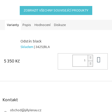
ZOBRAZIT VŠECHNY SOUVISEJÍCÍ PRODUKTY
Varianty
Popis
Hodnocení
Diskuze
Odstín: black
Skladem
| 3425/BLA
Do 
5 350 Kč
Z
á
p
a
Kontakt
t
í
obchod
@
jillylenau.cz