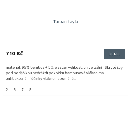
Turban Layla
710 Kč
DETAIL
materiál: 95% bambus + 5% elastan velikost: univerzální Skryté švy
pod podšívkou nedráždí pokožku bambusové vlákno má
antibakteriální účinky vlákno napomáhá...
2
3
7
8