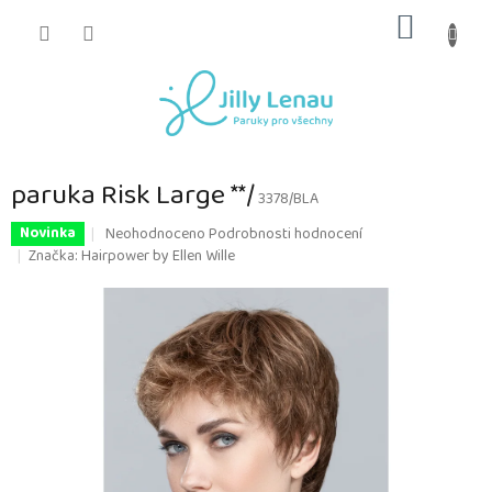
Přejít
NÁKUP
na
obsah
KOŠÍK
paruka Risk Large **/
3378/BLA
Průměrné
Neohodnoceno
Podrobnosti hodnocení
Novinka
hodnocení
Značka:
Hairpower by Ellen Wille
produktu
je
0,0
z
5
hvězdiček.