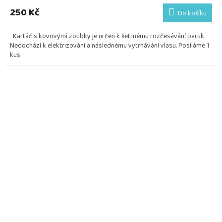
produktu
250 Kč
Do košíku
je
5,0
Kartáč s kovovými zoubky je určen k šetrnému rozčesávání paruk.
z
Nedochází k elektrizování a následnému vytrhávání vlasu. Posíláme 1
5
kus.
hvězdiček.