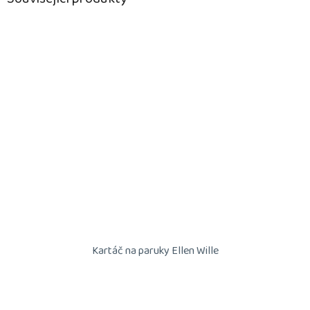
Kartáč na paruky Ellen Wille
Průměrné
hodnocení