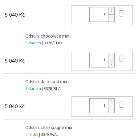
Do 
5 040 Kč
Odstín: chocolate mix
Skladem
| 3378/CHO
Do 
5 040 Kč
Odstín: darksand mix
Skladem
| 3378/BLA
Do 
5 040 Kč
Odstín: champagne mix
5-8 dní
| 3378/WAL