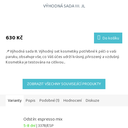
VÝHODNÁ SADA III. JL
Průměrné
hodnocení
produktu
630 Kč
Do košíku
je
5,0
📌Výhodná sada III. Výhodný set kosmetiky potřebné k péči o vaši
z
paruku, obsahuje vše, co Váš účes udrží krásný, přirozený a vzdušný.
5
Kosmetika je testována na citlivou...
hvězdiček.
ZOBRAZIT VŠECHNY SOUVISEJÍCÍ PRODUKTY
Varianty
Popis
Podobné (1)
Hodnocení
Diskuze
Odstín: espresso mix
5-8 dní
| 3378/ESP