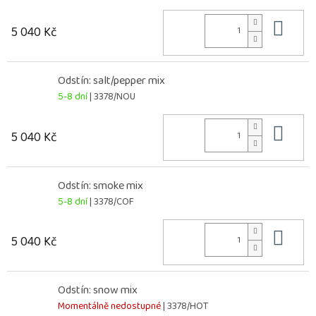
Do 
5 040 Kč
Odstín: salt/pepper mix
5-8 dní
| 3378/NOU
Do 
5 040 Kč
Odstín: smoke mix
5-8 dní
| 3378/COF
Do 
5 040 Kč
Odstín: snow mix
Momentálně nedostupné
| 3378/HOT