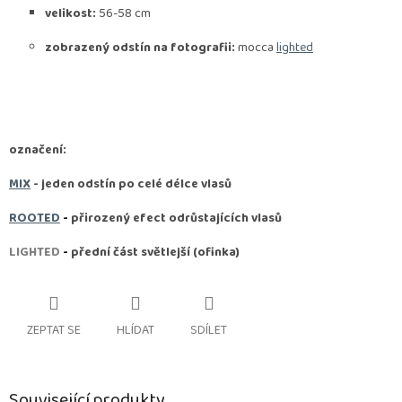
velikost:
56-58 cm
zobrazený odstín na fotografii:
mocca
lighted
označení:
MIX
- jeden odstín po celé délce vlasů
ROOTED
-
přirozený efect odrůstajících vlasů
LIGHTED
-
přední část světlejší (ofinka)
ZEPTAT SE
HLÍDAT
SDÍLET
Související produkty