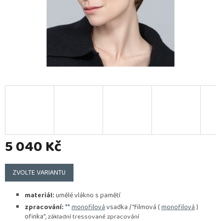
5 040 Kč
Měrná
cena:
ZVOLTE VARIANTU
materiál:
umělé vlákno s pamětí
zpracování:
**
monofilová
vsadka / "filmová (
monofilová
)
ofinka",
základní tressované zpracování