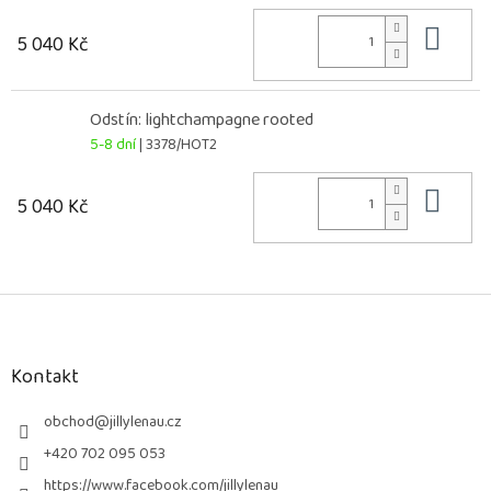
Do 
5 040 Kč
Odstín: lightchampagne rooted
5-8 dní
| 3378/HOT2
Do 
5 040 Kč
Z
á
p
a
Kontakt
t
í
obchod
@
jillylenau.cz
+420 702 095 053
https://www.facebook.com/jillylenau