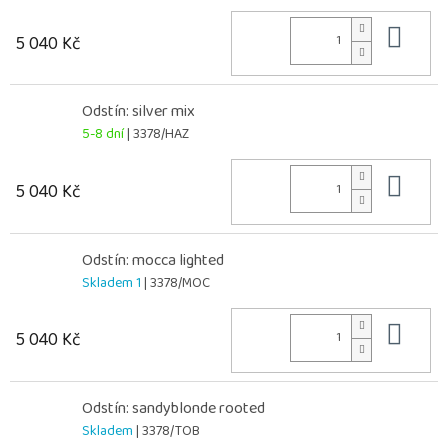
Do 
5 040 Kč
Odstín: silver mix
5-8 dní
| 3378/HAZ
Do 
5 040 Kč
Odstín: mocca lighted
Skladem 1
| 3378/MOC
Do 
5 040 Kč
Odstín: sandyblonde rooted
Skladem
| 3378/TOB