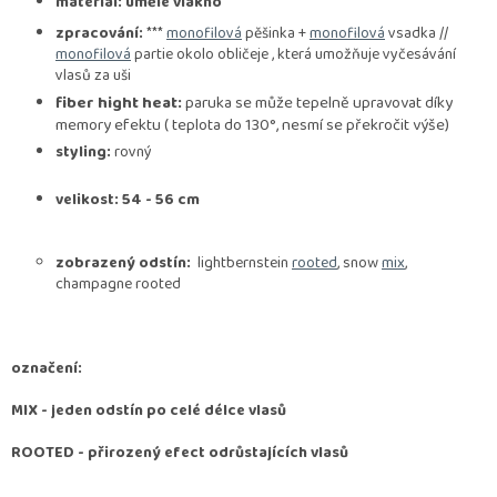
materiál: umělé vlákno
zpracování:
***
monofilová
pěšinka +
monofilová
vsadka //
monofilová
partie okolo obličeje , která umožňuje vyčesávání
vlasů za uši
fiber hight heat:
paruka se může tepelně upravovat díky
memory efektu ( teplota do 130°, nesmí se překročit výše)
styling:
rovný
velikost: 54 - 56 cm
zobrazený odstín:
lightbernstein
rooted
, snow
mix
,
champagne rooted
označení:
MIX
- jeden odstín po celé délce vlasů
ROOTED -
přirozený efect odrůstajících vlasů