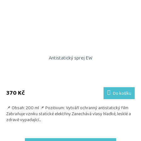
Antistatický sprej EW
370 Kč
Do košíku
📌 Obsah: 200 ml 📌 Pozitivum: Vytváří ochranný antistatický film
Zabraňuje vzniku statické elektřiny Zanechává vlasy hladké, lesklé a
zdravě vypadající...