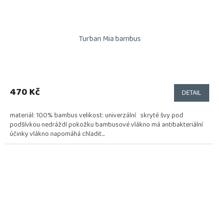
Turban Mia bambus
470 Kč
DETAIL
materiál: 100% bambus velikost: univerzální skryté švy pod
podšívkou nedráždí pokožku bambusové vlákno má antibakteriální
účinky vlákno napomáhá chladit...