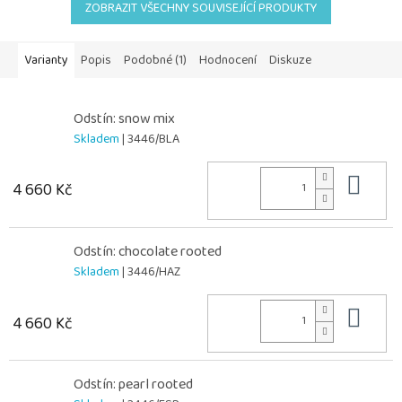
ZOBRAZIT VŠECHNY SOUVISEJÍCÍ PRODUKTY
Varianty
Popis
Podobné (1)
Hodnocení
Diskuze
Odstín: snow mix
Skladem
| 3446/BLA
Do 
4 660 Kč
Odstín: chocolate rooted
Skladem
| 3446/HAZ
Do 
4 660 Kč
Odstín: pearl rooted