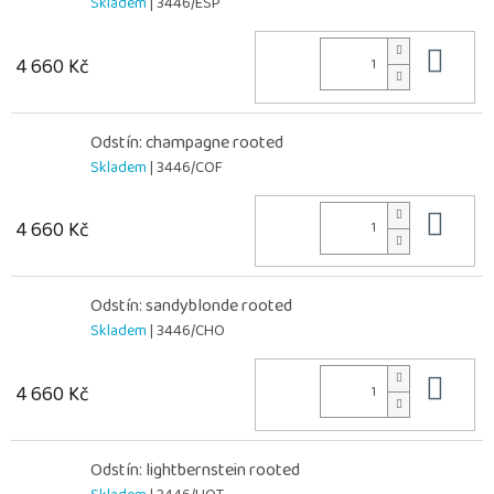
Skladem
| 3446/ESP
Do 
4 660 Kč
Odstín: champagne rooted
Skladem
| 3446/COF
Do 
4 660 Kč
Odstín: sandyblonde rooted
Skladem
| 3446/CHO
Do 
4 660 Kč
Odstín: lightbernstein rooted