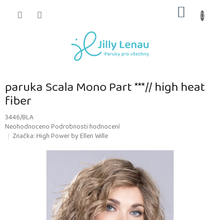
Přejít
NÁKUP
na
obsah
KOŠÍK
paruka Scala Mono Part ***// high heat
fiber
3446/BLA
Průměrné
Neohodnoceno
Podrobnosti hodnocení
hodnocení
Značka:
High Power by Ellen Wille
produktu
je
0,0
z
5
hvězdiček.