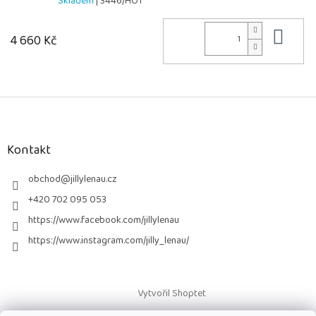
Skladem
| 3446/HOT
Do 
4 660 Kč
Z
á
p
a
Kontakt
t
í
obchod
@
jillylenau.cz
+420 702 095 053
https://www.facebook.com/jillylenau
https://www.instagram.com/jilly_lenau/
Vytvořil Shoptet